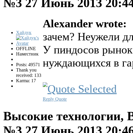
№3
27 Июнь 2013 20:4
Alexander wrote:
Хайдук
зачем? Неужели д
У пиндосов рынок
OFFLINE
Наместник
нуждающихся в г
Posts: 49571
Thank you
received: 133
Karma: 17
Reply
Quote
Высокие технологии, В
№3
27 Июнь 2013 20:4