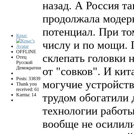
назад. А Россия та
продолжала модер
потенциал. При то
Крыс
числу и по мощи. 
OFFLINE
склепать головки н
Отец
Русской
от "совков". И кит
Демократии
Posts: 33839
могучие устройств
Thank you
received: 61
трудом обогатили 
Karma: 14
технологии работы
вообще не осилили