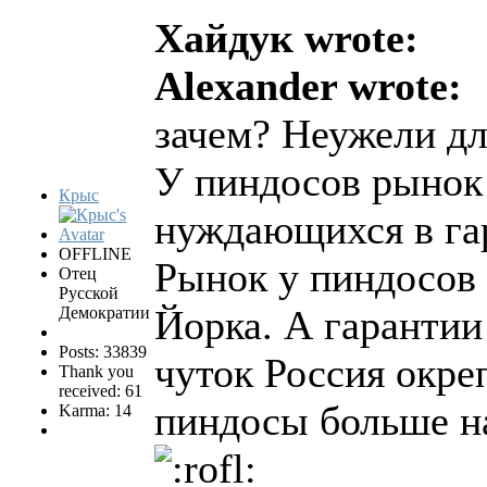
Хайдук wrote:
Alexander wrote:
зачем? Неужели д
У пиндосов рынок 
Крыс
нуждающихся в га
OFFLINE
Рынок у пиндосов 
Отец
Русской
Йорка. А гарантии
Демократии
Posts: 33839
чуток Россия окре
Thank you
received: 61
пиндосы больше на
Karma: 14