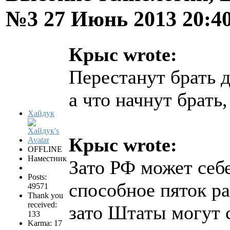
№3
27 Июнь 2013 20:4
Крыс wrote:
Перестанут брать 
а что начнут брать,
Хайдук
Крыс wrote:
OFFLINE
Наместник
Зато РФ может себ
Posts:
способное пяток р
49571
Thank you
received:
зато Штаты могут с
133
Karma: 17