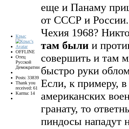
еще и Панаму при
от СССР и России
Чехия 1968? Никто
Крыс
там были
и проти
OFFLINE
совершить и там 
Отец
Русской
быстро руки облом
Демократии
Posts: 33839
Если, к примеру, 
Thank you
received: 61
американских вое
Karma: 14
гранату, то ответ
пиндосы нападут 