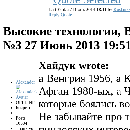
Last Edit: 27 Июнь 2013 18:11 by
Ruslan7
Reply
Quote
Высокие технологии, В
№3
27 Июнь 2013 19:5
Хайдук wrote:
а Венгрия 1956, а К
Alexander
Афган 1980-ых, а Ч
которые боялись во
OFFLINE
Боярин
Не забывайте про 
Posts:
10534
пиндосских интере
Thank you