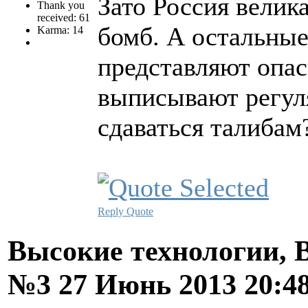
Зато Россия велика
Thank you
received: 61
бомб. А остальные
Karma: 14
представляют опас
выписывают регуля
сдаваться талибам
Reply
Quote
Высокие технологии, В
№3
27 Июнь 2013 20:4