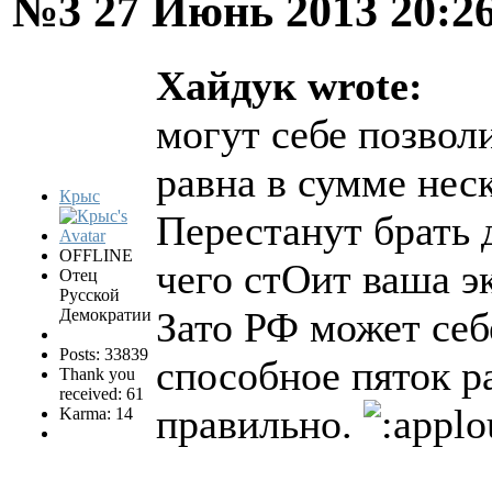
№3
27 Июнь 2013 20:2
Хайдук wrote:
могут себе позвол
равна в сумме нес
Крыс
Перестанут брать 
OFFLINE
чего стОит ваша э
Отец
Русской
Зато РФ может себ
Демократии
Posts: 33839
способное пяток р
Thank you
received: 61
правильно.
Karma: 14