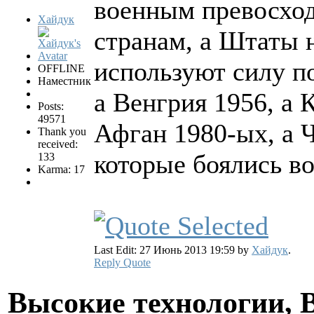
военным превосход
Хайдук
странам, а Штаты н
используют силу по
OFFLINE
Наместник
а Венгрия 1956, а К
Posts:
49571
Афган 1980-ых, а Ч
Thank you
received:
которые боялись в
133
Karma: 17
Last Edit: 27 Июнь 2013 19:59 by
Хайдук
.
Reply
Quote
Высокие технологии, В