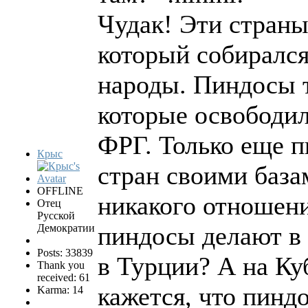
Чудак! Эти страны
который собиралс
народы. Пиндосы т
которые освободил
ФРГ. Только еще п
Крыс
стран своими база
OFFLINE
никакого отношени
Отец
Русской
пиндосы делают в
Демократии
Posts: 33839
в Турции? А на Ку
Thank you
received: 61
кажется, что пиндо
Karma: 14