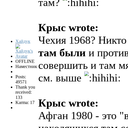
там?
Крыс wrote:
Чехия 1968? Никто
Хайдук
там были
и против
OFFLINE
совершить и там м
Наместник
см. выше
Posts:
49571
Thank you
received:
133
Крыс wrote:
Karma: 17
Афган 1980 - это "