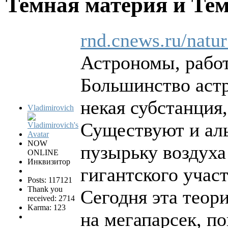
Темная материя и Те
rnd.cnews.ru/natu
Астрономы, работ
Большинство астр
некая субстанция
Vladimirovich
Существуют и аль
NOW
пузырьку воздуха
ONLINE
Инквизитор
гигантского участ
Posts: 117121
Thank you
Сегодня эта теор
received: 2714
Karma: 123
на мегапарсек, п