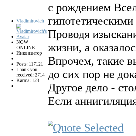
с рождением Всел
гипотетическими 
Vladimirovich
Проводя изыскани
NOW
жизни, а оказало
ONLINE
Инквизитор
Впрочем, такие в
Posts: 117121
Thank you
до сих пор не док
received: 2714
Karma: 123
Другое дело - ст
Если аннигиляция