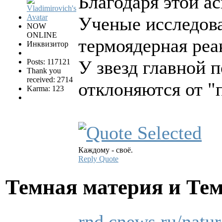
Благодаря этой а
Ученые исследова
NOW
ONLINE
термоядерная реа
Инквизитор
У звезд главной 
Posts: 117121
Thank you
received: 2714
отклоняются от "
Karma: 123
Каждому - своё.
Reply
Quote
Темная материя и Те
rnd.cnews.ru/natu