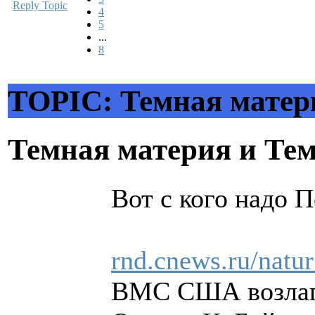
Reply Topic
4
5
...
8
TOPIC: Темная матер
Темная материя и Те
Вот с кого надо 
rnd.cnews.ru/natu
ВМС США возлагаю