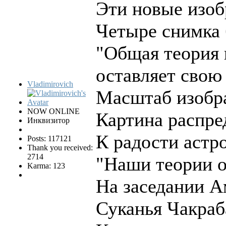
Эти новые изоб
Четыре снимка 
"Общая теория 
оставляет свою
Vladimirovich
Масштаб изобра
NOW ONLINE
Картина распре
Инквизитор
К радости астр
Posts: 117121
Thank you received:
2714
"Наши теории о
Karma: 123
На заседании А
Суканья Чакраб