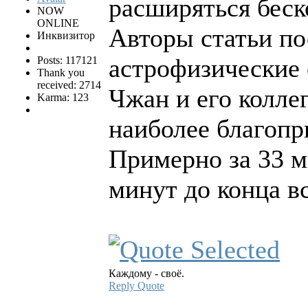
расширяться беск
NOW
ONLINE
Авторы статьи по
Инквизитор
астрофизические 
Posts: 117121
Thank you
received: 2714
Чжан и его колле
Karma: 123
наиболее благопр
Примерно за 33 м
минут до конца вс
Каждому - своё.
Reply
Quote