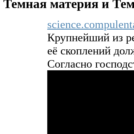
Темная материя и Те
science.compulent
Крупнейший из ре
её скоплений дол
Согласно господс