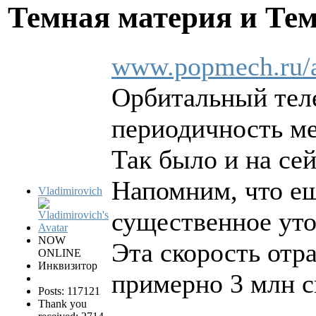
Темная материя и Те
www.popmech.ru/ar
Орбитальный теле
периодичность ме
Так было и на се
Напомним, что ещ
Vladimirovich
существенное уто
NOW
Эта скорость отра
ONLINE
Инквизитор
примерно 3 млн с
Posts: 117121
Thank you