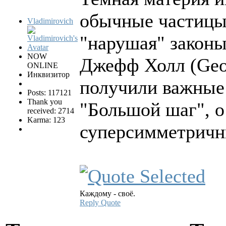
обычные частицы,
Vladimirovich
"нарушая" законы
NOW
Джефф Холл (Geof
ONLINE
Инквизитор
получили важные 
Posts: 117121
Thank you
"Большой шаг", о
received: 2714
Karma: 123
суперсимметричны
Каждому - своё.
Reply
Quote