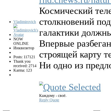
Космический теле
столкновений под
Vladimirovich
галактики должны 
NOW
Впервые разбеган
ONLINE
Инквизитор
строящей карту т
Posts: 117121
Thank you
Ни одно из предл
received: 2714
Karma: 123
Каждому - своё.
Reply
Quote