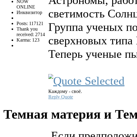
NOW
ONLINE
светимость Солнц
Инквизитор
Группа ученых по
Posts: 117121
Thank you
received: 2714
сверхновых типа 
Karma: 123
Теперь ученые пы
Каждому - своё.
Reply
Quote
Темная материя и Те
Если предположит