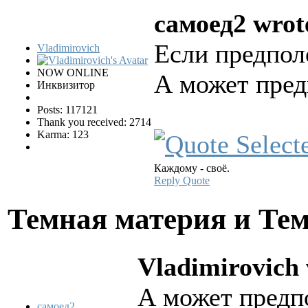
самоед2 wrot
Если предполо
Vladimirovich
NOW ONLINE
А может пре
Инквизитор
Posts: 117121
Thank you received: 2714
Karma: 123
Каждому - своё.
Reply
Quote
Темная материя и Те
Vladimirovich 
А может предп
самоед2