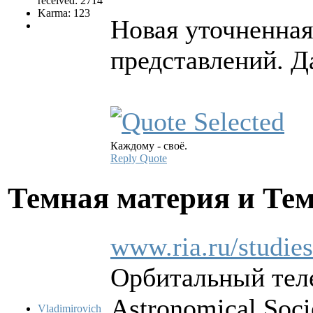
received: 2714
Karma: 123
Новая уточненная
представлений. Д
Каждому - своё.
Reply
Quote
Темная материя и Те
www.ria.ru/studie
Орбитальный теле
Astronomical Soci
Vladimirovich