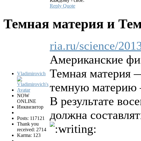
Каждому - своё.
Reply
Quote
Темная материя и Те
ria.ru/science/20
Американские физ
Темная материя —
Vladimirovich
темную материю —
NOW
В результате вос
ONLINE
Инквизитор
должна составлять
Posts: 117121
Thank you
received: 2714
Karma: 123