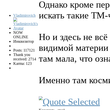
Однако кроме пер
искать такие ТМ-
Vladimirovich
NOW
Но и здесь не вс
ONLINE
Инквизитор
видимой материи 
Posts: 117121
Thank you
там мала, что оз
received: 2714
Karma: 123
Именно там косм