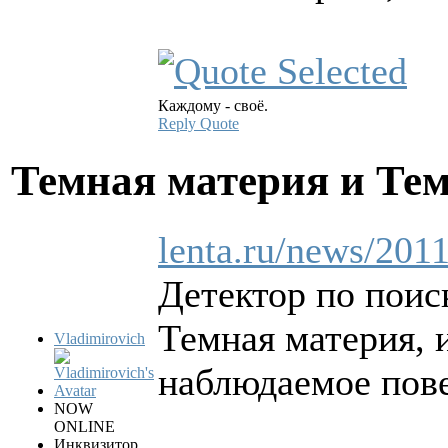
Каждому - своё.
Reply
Quote
Темная материя и Те
lenta.ru/news/201
Детектор по поис
Темная материя, 
Vladimirovich
наблюдаемое пове
NOW
ONLINE
Инквизитор