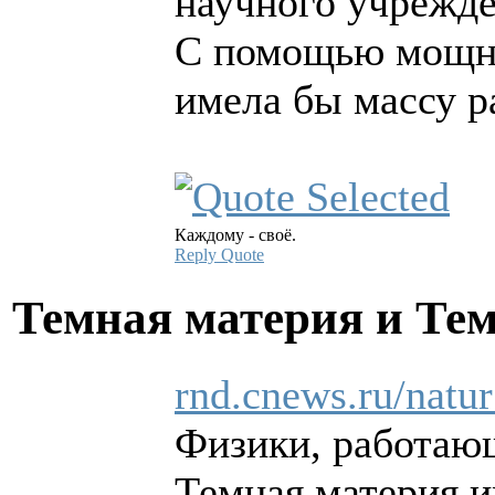
научного учрежде
С помощью мощног
имела бы массу р
Каждому - своё.
Reply
Quote
Темная материя и Те
rnd.cnews.ru/natu
Физики, работающ
Темная материя и