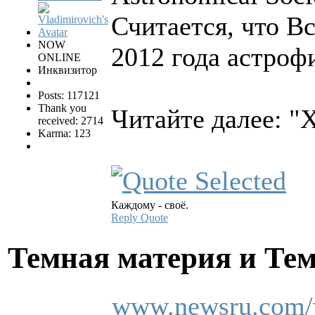
Считается, что В
NOW
2012 года астроф
ONLINE
Инквизитор
Posts: 117121
Thank you
Читайте далее: "
received: 2714
Karma: 123
Каждому - своё.
Reply
Quote
Темная материя и Те
www.newsru.com/w