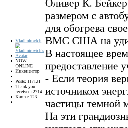
Оливер К. Бейкер
размером с автоб
для обогрева свое
ВМС США на удивл
Vladimirovich
В настоящее врем
NOW
предоставление у
ONLINE
Инквизитор
- Если теория ве
Posts: 117121
Thank you
источником энерг
received: 2714
Karma: 123
частицы темной м
На эти грандиозн