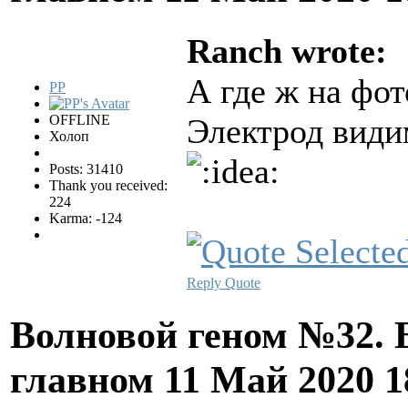
Ranch wrote:
А где ж на фот
PP
OFFLINE
Электрод видим
Холоп
Posts: 31410
Thank you received:
224
Karma: -124
Reply
Quote
Волновой геном №32. 
главном
11 Май 2020 