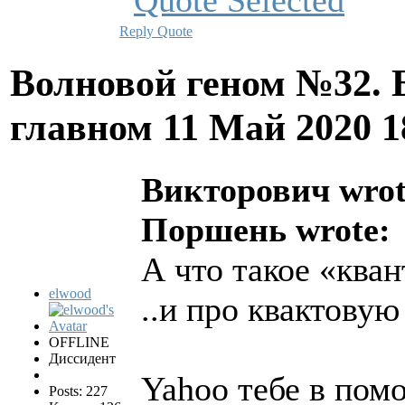
Reply
Quote
Волновой геном №32. 
главном
11 Май 2020 
Викторович wrot
Поршень wrote:
А что такое «ква
elwood
..и про квактовую
OFFLINE
Диссидент
Yahoo тебе в пом
Posts: 227