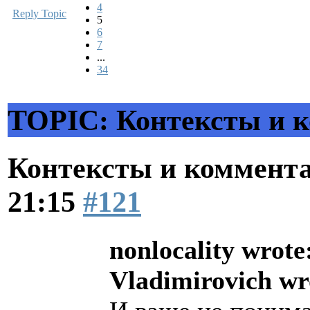
4
Reply Topic
5
6
7
...
34
TOPIC: Контексты и к
Контексты и коммент
21:15
#121
nonlocality wrote
Vladimirovich wr