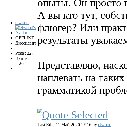
опыты. Он просто п
А вы кто тут, собс
elwood
флюгер? Или практ
результаты уважае
OFFLINE
Диссидент
Posts: 227
Karma:
Представляю, наск
-126
наплевать на таки
грамматикой пробл
Last Edit: 11 Май 2020 17:16 by
elwood
.