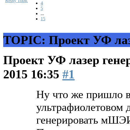
Reply Topic
4
5
...
15
TOPIC: Проект УФ л
Проект УФ лазер ге
2015 16:35
#1
Ну что же пришло в
ультрафиолетовом 
генерировать мШЭ