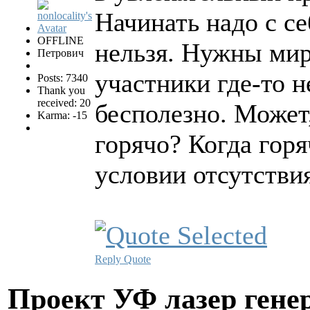
Начинать надо с се
OFFLINE
нельзя. Нужны мир
Петрович
участники где-то н
Posts: 7340
Thank you
received: 20
бесполезно. Может,
Karma: -15
горячо? Когда горя
условии отсутствия
Reply
Quote
Проект УФ лазер ге