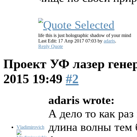
life this is just holographic shadow of your mind
Last Edit: 17 Апр 2017 07:03 by
adaris
.
Reply
Quote
Проект УФ лазер ге
2015 19:49
#2
adaris wrote:
А дело то как ра
длина волны тем 
Vladimirovich