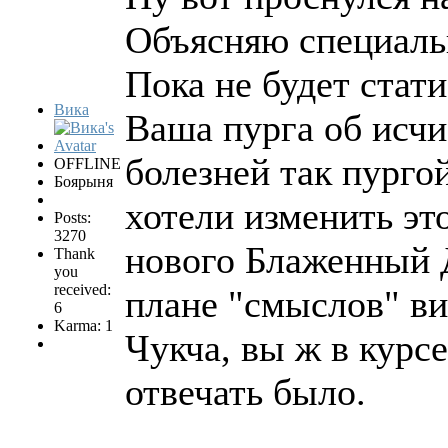
Объясняю специаль
Пока не будет стат
Вика
Ваша пурга об исч
болезней так пургой
OFFLINE
Боярыня
хотели изменить это
Posts:
3270
нового Блаженный Д
Thank
you
received:
плане "смыслов" в
6
Karma: 1
Чукча, вы ж в курсе
отвечать было.