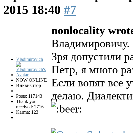
2015 18:40
#7
nonlocality wrot
Владимировичу.
Зря допустили р
Vladimirovich
Петр, я много ра
Если вопят все у
NOW ONLINE
Инквизитор
делаю. Диалекти
Posts: 117143
Thank you
received: 2716
Karma: 123