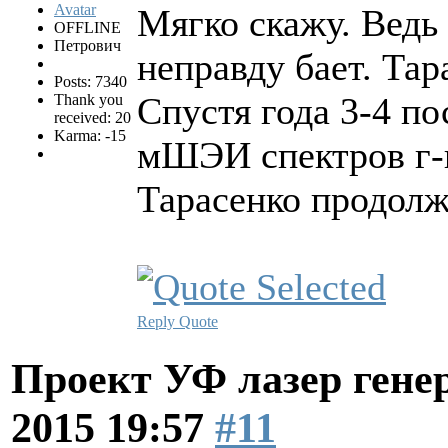
Мягко скажу. Ведь 
OFFLINE
Петрович
неправду бает. Тар
Posts: 7340
Спустя года 3-4 п
Thank you
received: 20
Karma: -15
мШЭИ спектров г-
Тарасенко продолж
Reply
Quote
Проект УФ лазер ге
2015 19:57
#11