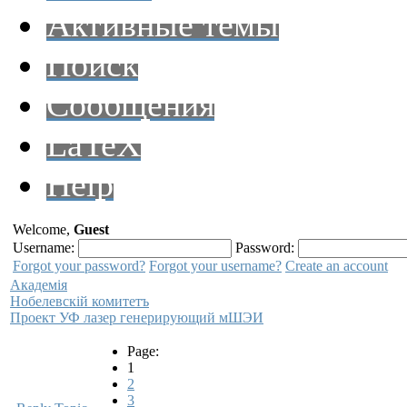
Активные темы
Поиск
Сообщения
LaTeX
Help
Welcome,
Guest
Username:
Password:
Forgot your password?
Forgot your username?
Create an account
Академiя
Нобелевскiй комитетъ
Проект УФ лазер генерирующий мШЭИ
Page:
1
2
3