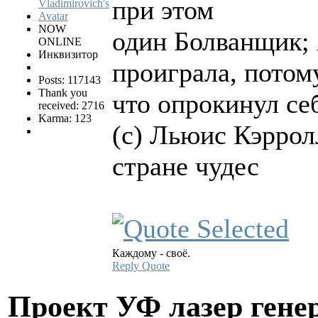
при этом
NOW
один Болванщик; 
ONLINE
Инквизитор
проиграла, потом
Posts: 117143
Thank you
что опрокинул се
received: 2716
Karma: 123
(с) Льюис Кэрро
стране чудес
Каждому - своё.
Reply
Quote
Проект УФ лазер ге