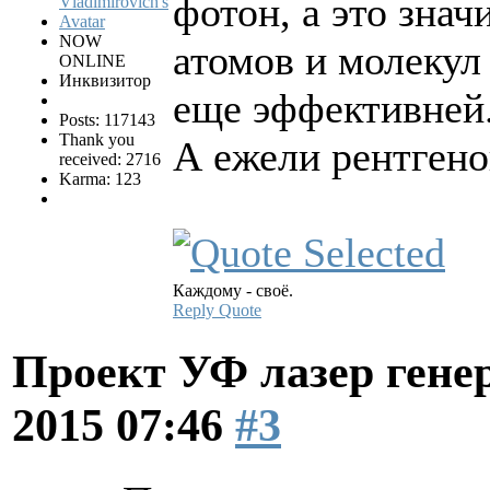
фотон, а это зна
NOW
атомов и молекул
ONLINE
Инквизитор
еще эффективней
Posts: 117143
Thank you
А ежели рентгено
received: 2716
Karma: 123
Каждому - своё.
Reply
Quote
Проект УФ лазер ге
2015 07:46
#3