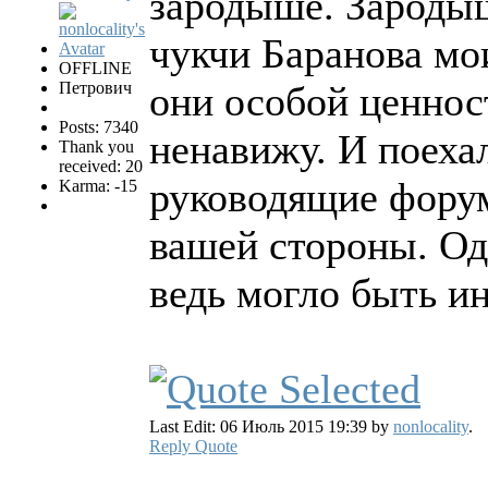
зародыше. Зароды
чукчи Баранова м
OFFLINE
Петрович
они особой ценнос
Posts: 7340
ненавижу. И поехал
Thank you
received: 20
руководящие форум
Karma: -15
вашей стороны. Одн
ведь могло быть и
Last Edit: 06 Июль 2015 19:39 by
nonlocality
.
Reply
Quote