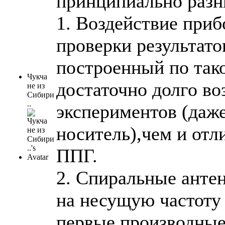
принципиально разн
1. Воздействие при
проверки результат
построенный по так
Чукча
достаточно долго во
не из
Сибири
..
экспериментов (даже
носитель),чем и отл
ППГ.
2. Спиральные анте
на несущую частоту
первые производные