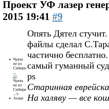
Проект УФ лазер ге
2015 19:41
#9
Опять Дятел стучит
файлы сделал С.Тара
частично бесплатно.
Чукча
самый гуманный суд 
не из
Сибири
...
ps
Старинная еврейска
На халяву — все кош