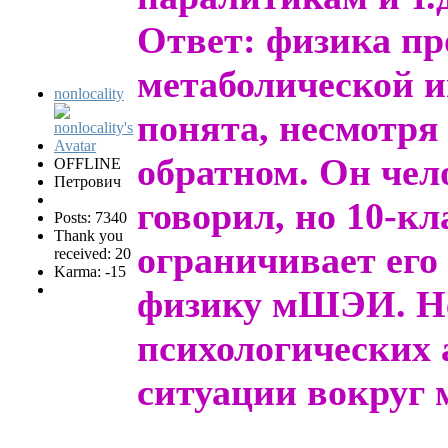
Ответ: физика пр
метаболической
nonlocality
понята, несмотря
обратном. Он чел
OFFLINE
Петрович
говорил, но 10-кл
Posts: 7340
Thank you
ограничивает его
received: 20
Karma: -15
физику мШЭИ. Не 
психологических 
ситуации вокруг