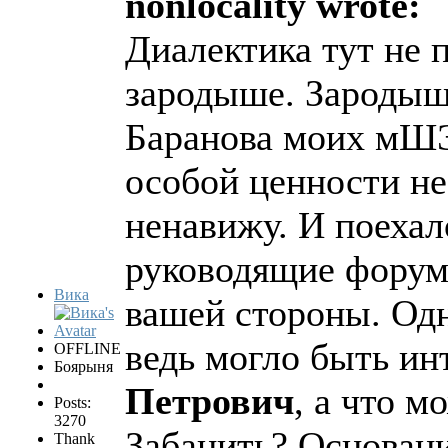
nonlocality wrote:
Диалектика тут не 
зародыше. Зародыш
Баранова моих мШЭ
особой ценности не
ненавижу. И поехало
руководящие форум
Вика
вашей стороны. Одн
ведь могло быть ин
OFFLINE
Боярыня
Петрович
, а что м
Posts:
3270
Забанить? Основан
Thank