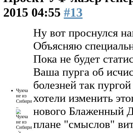
2015 04:55
#13
Ну вот проснулся н
Объясняю специальн
Пока не будет стат
Ваша пурга об исчи
болезней так пургой
Чукча
хотели изменить это
не из
Сибири
..
нового Блаженный Дя
плане "смыслов" ви