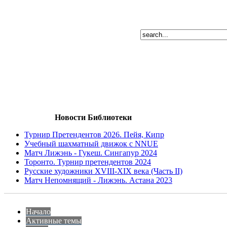
Новости Библиотеки
Турнир Претендентов 2026. Пейя, Кипр
Учебный шахматный движок с NNUE
Матч Лижэнь - Гукеш. Сингапур 2024
Торонто. Турнир претендентов 2024
Русские художники XVIII-XIX века (Часть II)
Матч Непомнящий - Лижэнь. Астана 2023
Начало
Активные темы