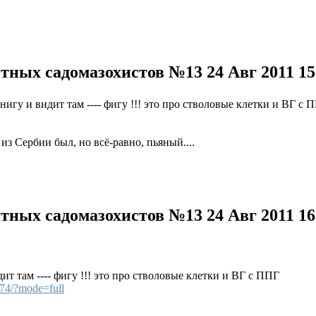
нтных садомазохистов №13
24 Авг 2011 1
нигу и видит там ---- фигу !!! это про стволовые клетки и ВГ с П
 из Сербии был, но всё-равно, пьяный....
нтных садомазохистов №13
24 Авг 2011 1
дит там ---- фигу !!! это про стволовые клетки и ВГ с ППГ
74/?mode=full