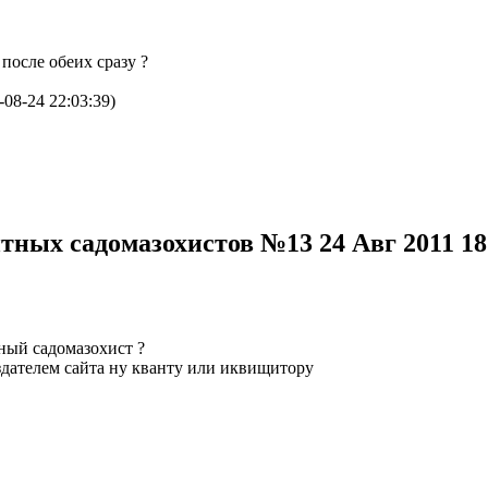
после обеих сразу ?
-08-24 22:03:39)
нтных садомазохистов №13
24 Авг 2011 1
тный садомазохист ?
оздателем сайта ну кванту или иквищитору