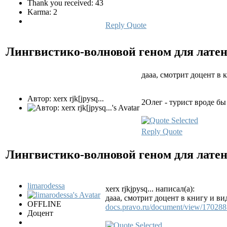
Thank you received: 43
Karma: 2
Reply
Quote
Лингвистико-волновой геном для лате
дааа, смотрит доцент в к
Автор: xerx rjk[jpysq...
2Олег - турист вроде бы
Reply
Quote
Лингвистико-волновой геном для лате
limarodessa
xerx rjkjpysq... написал(а):
дааа, смотрит доцент в книгу и ви
OFFLINE
docs.pravo.ru/document/view/170288
Доцент