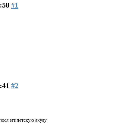
3:58
#1
5:41
#2
уюся египетскую акулу