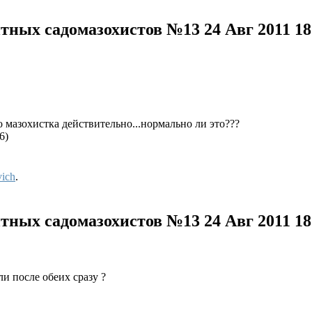
нтных садомазохистов №13
24 Авг 2011 1
о мазохистка действительно...нормально ли это???
6)
vich
.
нтных садомазохистов №13
24 Авг 2011 1
и после обеих сразу ?