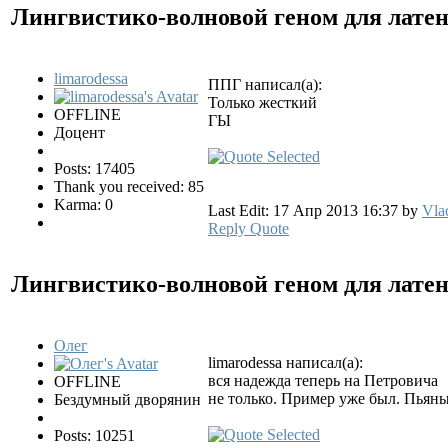
Лингвистико-волновой геном для лате
limarodessa
ППГ написал(а):
Только жесткий
OFFLINE
ГЫ
Доцент
Posts: 17405
Thank you received: 85
Karma: 0
Last Edit: 17 Апр 2013 16:37 by
Vla
Reply
Quote
Лингвистико-волновой геном для лате
Олег
limarodessa написал(а):
вся надежда теперь на Петровича
OFFLINE
не только. Пример уже был. Пьян
Бездумный дворянин
Posts: 10251