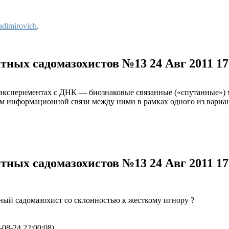
adimirovich
.
нтных садомазохистов №13
24 Авг 2011 1
кспериментах с ДНК — биознаковые связанные («спутанные») 
 информационной связи между ними в рамках одного из вариант
нтных садомазохистов №13
24 Авг 2011 1
тный садомазохист со склонностью к жесткому игнору ?
-08-24 22:00:08)