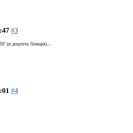
5:47
#3
ПГ (и доцента Лимаря)....
6:01
#4