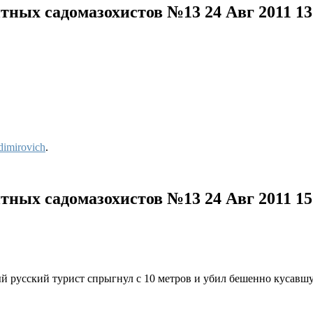
нтных садомазохистов №13
24 Авг 2011 1
dimirovich
.
нтных садомазохистов №13
24 Авг 2011 1
ый русский турист спрыгнул с 10 метров и убил бешенно кусавш