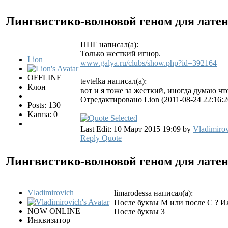
Лингвистико-волновой геном для лате
ППГ написал(а):
Только жесткий игнор.
Lion
www.galya.ru/clubs/show.php?id=392164
OFFLINE
tevtelka написал(а):
Клон
вот и я тоже за жесткий, иногда думаю чт
Отредактировано Lion (2011-08-24 22:16:2
Posts: 130
Karma: 0
Last Edit: 10 Март 2015 19:09 by
Vladimiro
Reply
Quote
Лингвистико-волновой геном для лате
Vladimirovich
limarodessa написал(а):
После буквы М или после С ? Ил
NOW ONLINE
После буквы З
Инквизитор