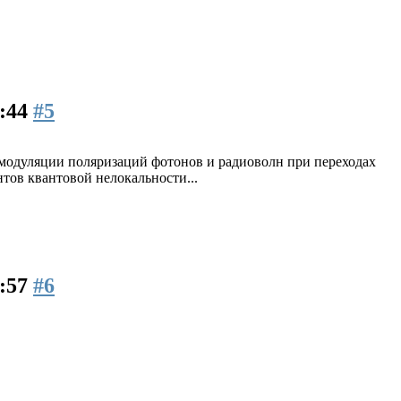
7:44
#5
модуляции поляризаций фотонов и радиоволн при переходах
ов квантовой нелокальности...
7:57
#6