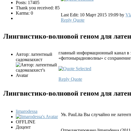
Posts: 17405
Thank you received: 85
Karma: 0
Last Edit: 10 Март 2015 19:09 by
Vl
Reply
Quote
Лингвистико-волновой геном для лате
главный информационный канал в э
Автор: латентный
«фотонырадиоволны» с сохранением
садомазахист
Reply
Quote
Лингвистико-волновой геном для лате
limarodessa
Ув. PauLita Вы случайно не латен
OFFLINE
Доцент
Отредактировано limarodessa (2011