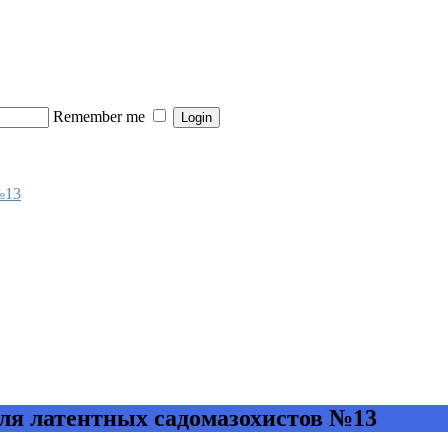
Remember me
№13
ля латентных садомазохистов №13