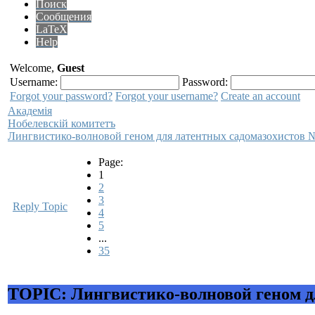
Поиск
Сообщения
LaTeX
Help
Welcome,
Guest
Username:
Password:
Forgot your password?
Forgot your username?
Create an account
Академiя
Нобелевскiй комитетъ
Лингвистико-волновой геном для латентных садомазохистов 
Page:
1
2
3
Reply Topic
4
5
...
35
TOPIC: Лингвистико-волновой геном д