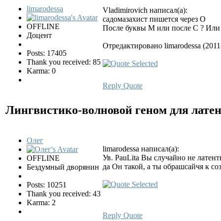
limarodessa
Vladimirovich написал(а):
садомазахист пишется через O
OFFLINE
После буквы М или после С ? Или 
Доцент
Отредактировано limarodessa (2011
Posts: 17405
Thank you received: 85
Karma: 0
Reply
Quote
Лингвистико-волновой геном для лате
Олег
limarodessa написал(а):
Ув. PauLita Вы случайно не латен
OFFLINE
да Он такой, а ты обрашсайчя к с
Бездумный дворянин
Posts: 10251
Thank you received: 43
Karma: 2
Reply
Quote