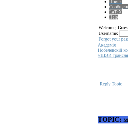
Поиск
Сообщен
LaTeX
Help
Welcome,
Gues
Username:
Forgot your pa
Академiя
Нобелевскiй к
мШЭИ трансля
Reply Topic
TOPIC: 