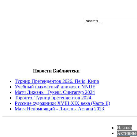
Новости Библиотеки
Турнир Претендентов 2026. Пейя, Кипр
Учебный шахматный движок с NNUE
Матч Лижэнь - Гукеш. Сингапур 2024
Торонто. Турнир претендентов 2024
Русские художники XVIII-XIX века (Часть II)
Матч Непомнящий - Лижэнь. Астана 2023
Начало
Активны