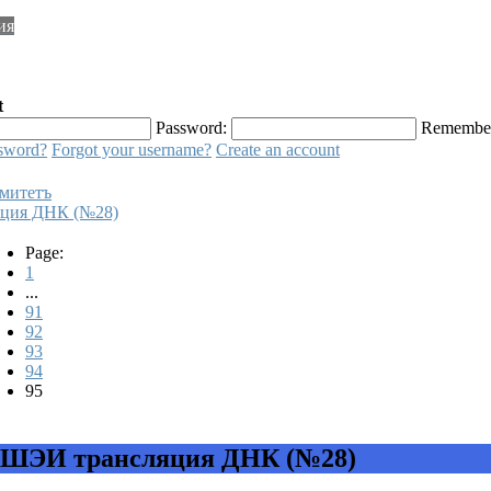
ия
t
Password:
Remembe
ssword?
Forgot your username?
Create an account
омитетъ
ция ДНК (№28)
Page:
1
...
91
92
93
94
95
мШЭИ трансляция ДНК (№28)