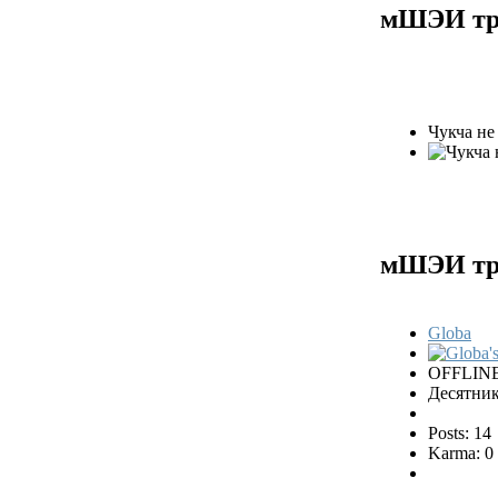
мШЭИ тр
Чукча не 
мШЭИ тр
Globa
OFFLIN
Десятни
Posts: 14
Karma: 0