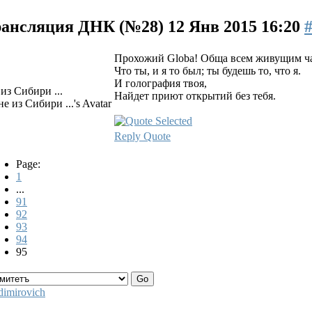
ансляция ДНК (№28)
12 Янв 2015 16:20
Прохожий Globa! Обща всем живущим ча
Что ты, и я то был; ты будешь то, что я.
И голография твоя,
из Сибири ...
Найдет приют открытий без тебя.
Reply
Quote
Page:
1
...
91
92
93
94
95
dimirovich