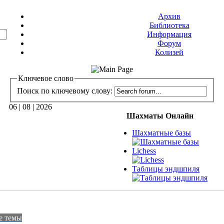
Архив
Библиотека
Информация
Форум
Колизей
Ключевое слово
Поиск по ключевому слову:
06 | 08 | 2026
Шахматы Онлайн
Шахматные базы
Lichess
Таблицы эндшпиля
е темы