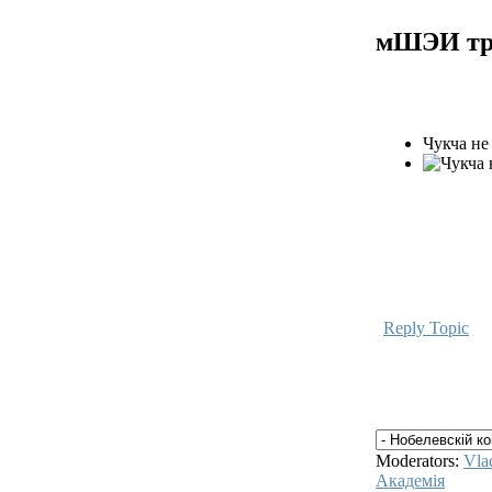
мШЭИ тр
Чукча не 
Reply Topic
Moderators:
Vla
Академiя