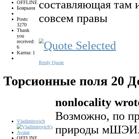
составляющая там и
OFFLINE
Боярыня
совсем правы
Posts:
3270
Thank
you
received:
6
Karma: 1
Reply
Quote
Торсионные поля
20 Д
nonlocality wrot
Возможно, по пр
Vladimirovich
природы мШЭИ
OFFLINE