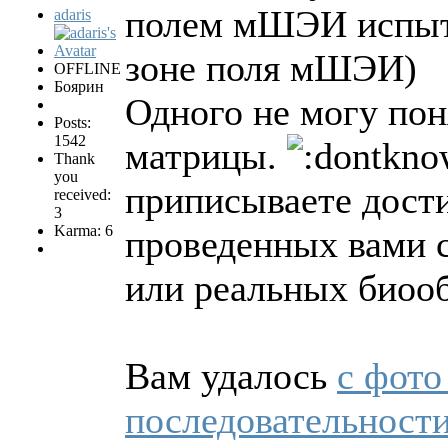
полем мШЭИ испыту
adaris
зоне поля мШЭИ)
OFFLINE
Боярин
Одного не могу пон
Posts:
1542
матрицы.
Thank
you
приписываете дост
received:
3
Karma: 6
проведенных вами с
или реальных биооб
Вам удалось
с фото
последовательности