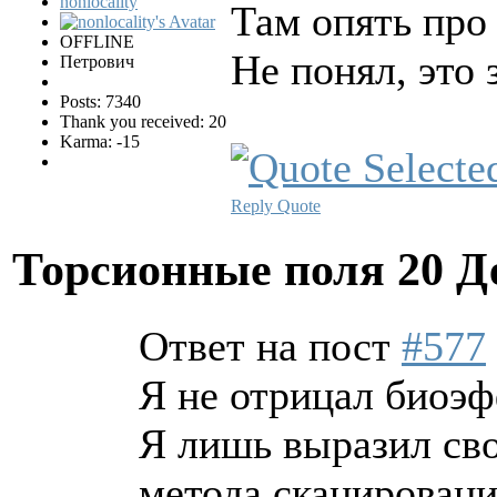
nonlocality
Там опять про
OFFLINE
Не понял, это 
Петрович
Posts: 7340
Thank you received: 20
Karma: -15
Reply
Quote
Торсионные поля
20 Д
Ответ на пост
#577
Я не отрицал био
Я лишь выразил сво
метода сканировани