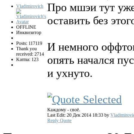
Про мшэи тут уже
Vladimirovich
оставить без это
OFFLINE
Инквизитор
И немного оффто
Posts: 117119
Thank you
received: 2714
опять начался пу
Karma: 123
и ухнуто.
Каждому - своё.
Last Edit: 20 Дек 2014 18:33 by
Vladimirovi
Reply
Quote