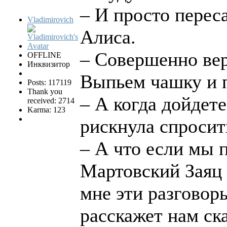
– И просто переса
Vladimirovich
Алиса.
– Совершенно вер
OFFLINE
Инквизитор
Выпьем чашку и 
Posts: 117119
Thank you
– А когда дойдете
received: 2714
Karma: 123
рискнула спросит
– А что если мы 
Мартовский Заяц 
мне эти разговор
расскажет нам ска