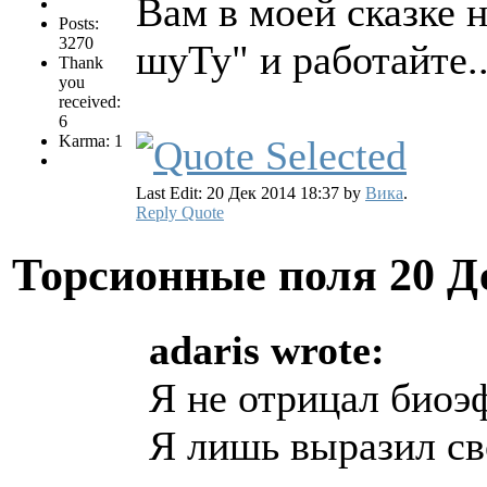
Вам в моей сказке н
Posts:
3270
шуТу" и работайте..
Thank
you
received:
6
Karma: 1
Last Edit: 20 Дек 2014 18:37 by
Вика
.
Reply
Quote
Торсионные поля
20 Д
adaris wrote:
Я не отрицал био
Я лишь выразил св