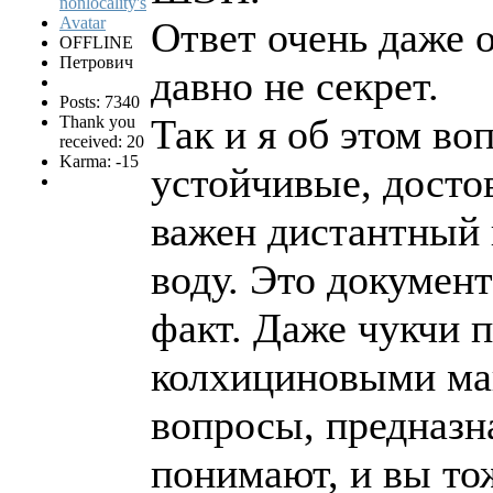
Ответ очень даже 
OFFLINE
Петрович
давно не секрет.
Posts: 7340
Так и я об этом в
Thank you
received: 20
Karma: -15
устойчивые, дост
важен дистантный
воду. Это докумен
факт. Даже чукчи 
колхициновыми ма
вопросы, предназн
понимают, и вы то