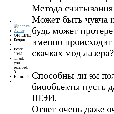
Метода считывания я
Может быть чукча и
adaris
будь может протере
OFFLINE
именно происходит 
Боярин
Posts:
скачках мод лазера?
1542
Thank
you
received:
3
Способны ли эм пол
Karma: 6
биообьекты пусть 
ШЭИ.
Ответ очень даже о