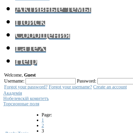
Активные темы
Поиск
Сообщения
LaTeX
Help
Welcome,
Guest
Username:
Password:
Forgot your password?
Forgot your username?
Create an account
Академiя
Нобелевскiй комитетъ
Торсионные поля
Page:
1
2
3