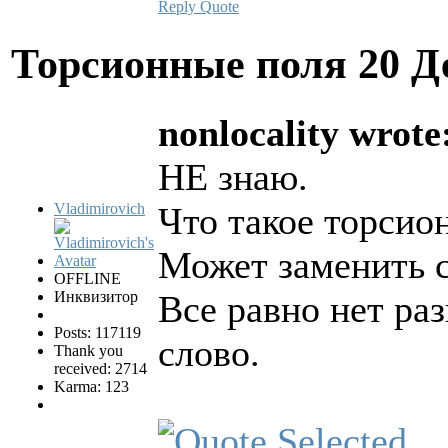
Reply
Quote
Торсионные поля
20 Д
nonlocality wrote
НЕ знаю.
Vladimirovich
Что такое торсио
Может заменить с
OFFLINE
Инквизитор
Все равно нет ра
Posts: 117119
слово.
Thank you
received: 2714
Karma: 123