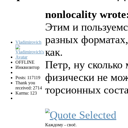
nonlocality wrote
Этим и пользуемс
разных форматах,
Vladimirovich
как.
Петр, ну сколько
OFFLINE
Инквизитор
физически не мож
Posts: 117119
Thank you
торсионных сост
received: 2714
Karma: 123
Каждому - своё.