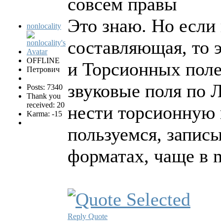
совсем правы
Это знаю. Но если
nonlocality
составляющая, то 
OFFLINE
и Торсионных поле
Петрович
звуковые поля по 
Posts: 7340
Thank you
received: 20
нести торсионную 
Karma: -15
пользуемся, запис
форматах, чаще в m
Reply
Quote