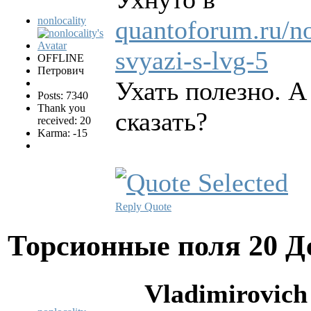
nonlocality
quantoforum.ru/no
svyazi-s-lvg-5
OFFLINE
Петрович
Ухать полезно. А
Posts: 7340
Thank you
сказать?
received: 20
Karma: -15
Reply
Quote
Торсионные поля
20 Д
Vladimirovich