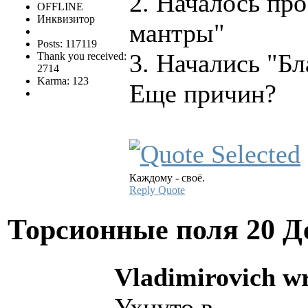
2. Началось пр
OFFLINE
Инквизитор
мантры"
Posts: 117119
3. Начались "Б
Thank you received:
2714
Karma: 123
Еще причин?
Каждому - своё.
Reply
Quote
Торсионные поля
20 Д
Vladimirovich wr
Ухнуто в