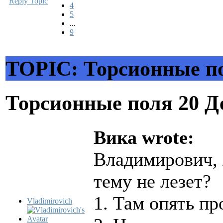
Reply Topic
4
5
...
9
TOPIC: Торсионные п
Торсионные поля
20 Д
Вика wrote:
Владимирович, х
тему не лезет?
1. Там опять п
Vladimirovich