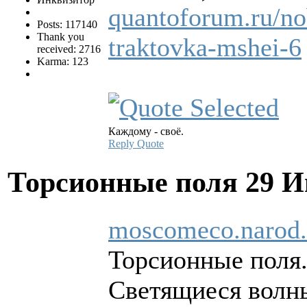
quantoforum.ru/nob
Posts: 117140
Thank you
traktovka-mshei-6
received: 2716
Karma: 123
Каждому - своё.
Reply
Quote
Торсионные поля
29 И
moscomeco.narod.
Торсионные поля.
Светящиеся волн