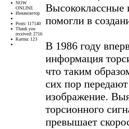
NOW
Высококлассные 
ONLINE
Инквизитор
помогли в создан
Posts: 117140
Thank you
received: 2716
Karma: 123
В 1986 году впер
информация торс
что таким образо
сих пор передают
изображение. Выя
торсионного сигн
превышает скорос