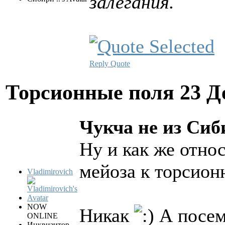
залегания.
Reply
Quote
Торсионные поля
23 Д
Чукча не из Сиби
Ну и как же отно
мейоза к торсио
Vladimirovich
NOW
Никак
А посему
ONLINE
Инквизитор