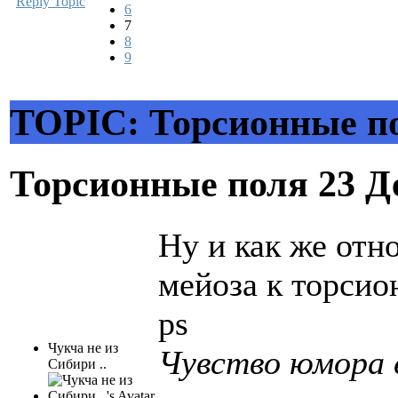
Reply Topic
6
7
8
9
TOPIC: Торсионные п
Торсионные поля
23 Д
Ну и как же отн
мейоза к торси
ps
Чукча не из
Чувство юмора е
Сибири ..