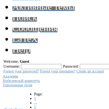
Активные темы
Поиск
Сообщения
LaTeX
Help
Welcome,
Guest
Username:
Password:
Forgot your password?
Forgot your username?
Create an account
Академiя
Нобелевскiй комитетъ
Торсионные поля
Page:
1
...
5