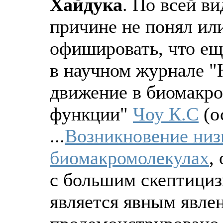
Хайдук
а
. По всей в
причине не понял или
офишировать, что е
в научном журнале "
движение в биомакро
функции"
Чоу К.С
(
о
...
Возникновение низ
биомакромолекулах
,
с большим скептициз
является явным явле