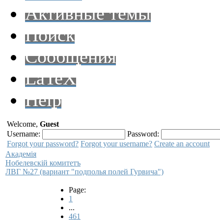
Активные темы
Поиск
Сообщения
LaTeX
Help
Welcome,
Guest
Username:
Password:
Forgot your password?
Forgot your username?
Create an account
Академiя
Нобелевскiй комитетъ
ЛВГ №27 (вариант "подполья полей Гурвича")
Page:
1
...
461