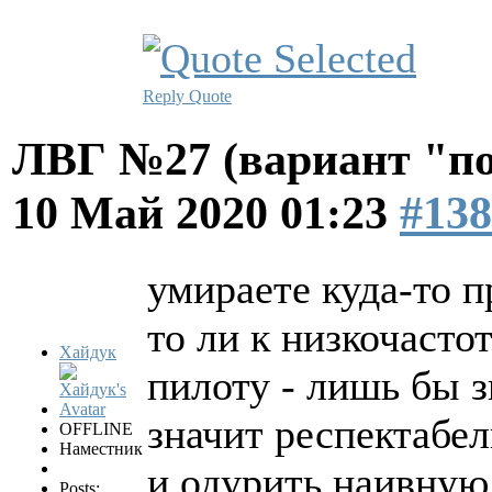
Reply
Quote
ЛВГ №27 (вариант "по
10 Май 2020 01:23
#138
умираете куда-то п
то ли к низкочасто
Хайдук
пилоту - лишь бы з
значит респектабел
OFFLINE
Наместник
и одурить наивную 
Posts: