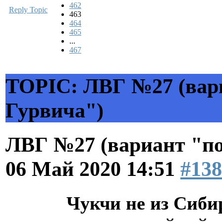
462
Reply Topic
463
464
465
...
467
TOPIC: ЛВГ №27 (вар
Гурвича")
ЛВГ №27 (вариант "по
06 Май 2020 14:51
#138
Чукчи не из Сибири