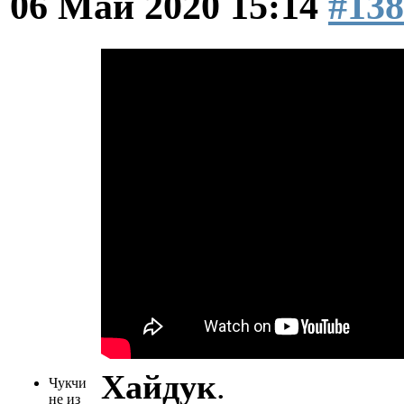
06 Май 2020 15:14
#138
Хайдук
.
Чукчи
не из