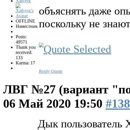
Хайдук
объяснять даже оп
поскольку не зна
OFFLINE
Наместник
Posts:
49571
Thank you
received:
133
Karma: 17
Reply
Quote
ЛВГ №27 (вариант "по
06 Май 2020 19:50
#138
Дык пользователь Х