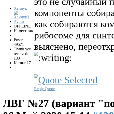
это не случайный п
Хайдук
компоненты собира
как собираются ко
OFFLINE
Наместник
рибосоме для синт
Posts:
выяснено, переотк
49571
Thank you
received:
133
Karma: 17
Reply
Quote
ЛВГ №27 (вариант "по