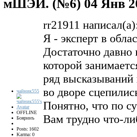
мШЭИ. (№6)
04 Янв 2
rr21911 написал(а)
Я - эксперт в обл
Достаточно давно 
которой занимает
ряд высказываний 
во дворе сцепились
чайник555
Понятно, что по 
OFFLINE
Вам трудно что-ли
Бояринъ
Posts: 1602
Karma: 0