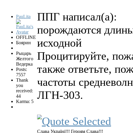
ППГ написал(а):
PauLita
порождаются длины
OFFLINE
исходной
Боярин
Процитируйте, пожа
Рыцарь
Желтого
Ведерка
также ответьте, по
Posts:
7557
частоты средневолн
Thank
you
received:
ЛГН-303.
44
Karma: 5
Слава Україні!!! Героям Слава!!!