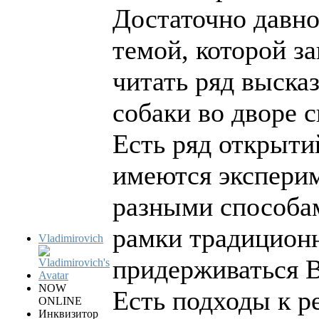
Достаточно давно
темой, которой з
читать ряд выска
собаки во дворе с
Есть ряд открыти
имеются экспери
разными способам
рамки традиционн
Vladimirovich
придерживаться
NOW
Есть подходы к р
ONLINE
Инквизитор