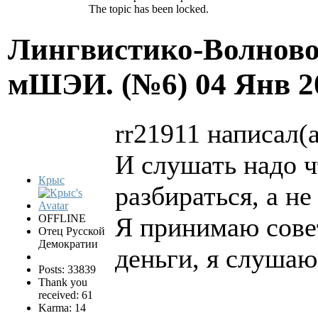
The topic has been locked.
Лингвистико-Волново
мШЭИ. (№6)
04 Янв 2
rr21911 написал(а
И слушать надо ч
Крыс
разбираться, а не
OFFLINE
Я принимаю сове
Отец Русской
Демократии
деньги, я слушаю
Posts: 33839
Thank you
received: 61
Karma: 14