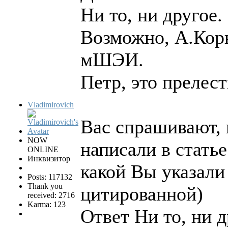
Ни то, ни другое.
Возможно, А.Кор
мШЭИ.
Петр, это прелес
Vladimirovich
Вас спрашивают, 
NOW
написали в статье
ONLINE
Инквизитор
какой Вы указали 
Posts: 117132
Thank you
цитированной)
received: 2716
Karma: 123
Ответ Ни то, ни д