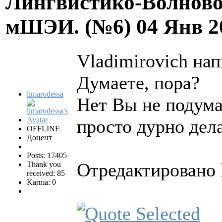
Лингвистико-Волново
мШЭИ. (№6)
04 Янв 2
Vladimirovich нап
Думаете, пора?
limarodessa
Нет Вы не подумай
просто дурно дела
OFFLINE
Доцент
Posts: 17405
Отредактировано l
Thank you
received: 85
Karma: 0