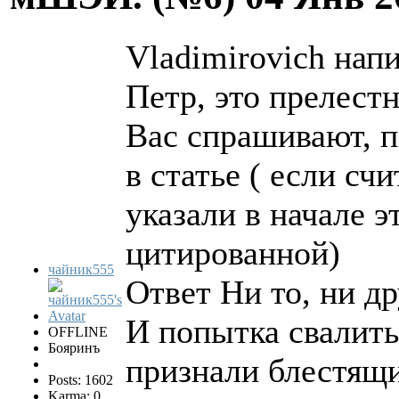
Vladimirovich напи
Петр, это прелест
Вас спрашивают, п
в статье ( если сч
указали в начале э
цитированной)
чайник555
Ответ Ни то, ни д
И попытка свалить
OFFLINE
Бояринъ
признали блестящ
Posts: 1602
Karma: 0