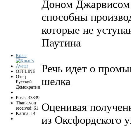
Доном Джарвисом 
способны производ
которые не уступа
Паутина
Крыс
Речь идет о пром
OFFLINE
Отец
шелка
Русской
Демократии
Posts: 33839
Thank you
Оценивая полученн
received: 61
Karma: 14
из Оксфордского у