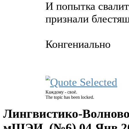
И попытка свалит
признали блестя
Конгениально
Каждому - своё.
The topic has been locked.
Лингвистико-Волново
мШЭИ. (№6)
04 Янв 2