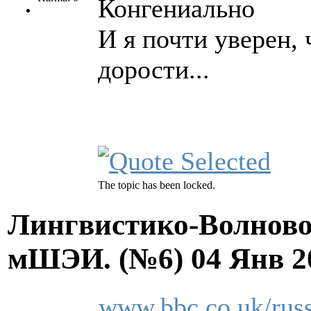
Конгениально
И я почти уверен, 
дорости...
The topic has been locked.
Лингвистико-Волново
мШЭИ. (№6)
04 Янв 2
www.bbc.co.uk/russ