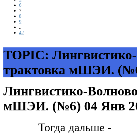
6
7
8
9
...
42
TOPIC: Лингвистико-
трактовка мШЭИ. (№
Лингвистико-Волново
мШЭИ. (№6)
04 Янв 2
Тогда дальше -