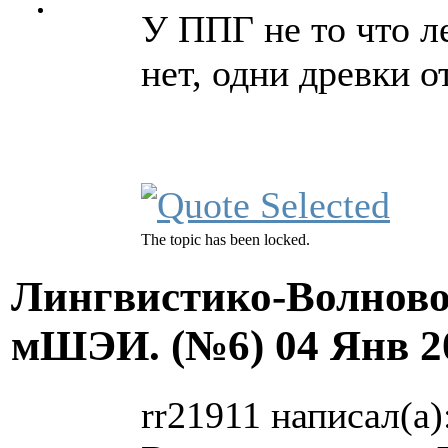
У ППГ не то что л
нет, одни древки о
The topic has been locked.
Лингвистико-Волново
мШЭИ. (№6)
04 Янв 2
rr21911 написал(а)