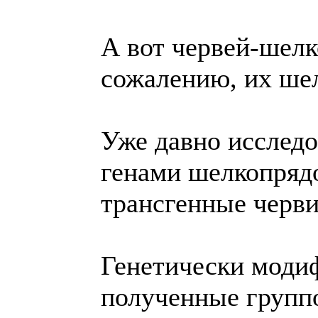
А вот червей-шелко
сожалению, их ше
Уже давно исследо
генами шелкопрядо
трансгенные черви
Генетически моди
полученные группо