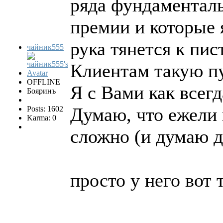
ряда фундаменталь
премии и которые 
рука тянется к пис
чайник555
Клиентам такую пу
OFFLINE
Я с Вами как всегд
Бояринъ
Думаю, что ежели 
Posts: 1602
Karma: 0
сложно (и думаю д
просто у него вот 