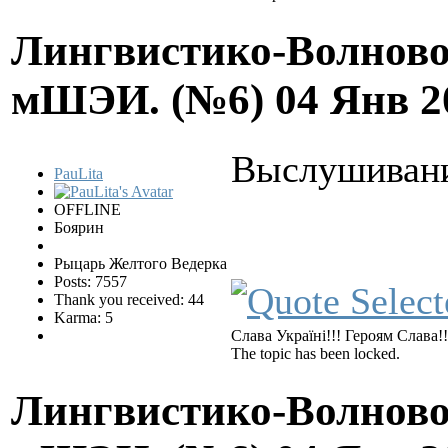
Лингвистико-Волново
мШЭИ. (№6)
04 Янв 2
Выслушивание
PauLita
OFFLINE
Боярин
Рыцарь Желтого Ведерка
Posts: 7557
Thank you received: 44
Karma: 5
Слава Україні!!! Героям Слава!!
The topic has been locked.
Лингвистико-Волново