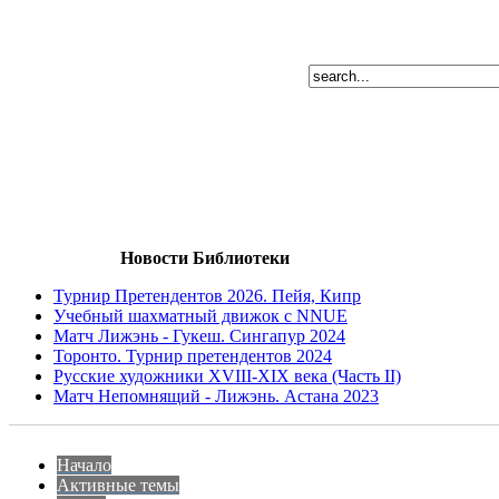
Новости Библиотеки
Турнир Претендентов 2026. Пейя, Кипр
Учебный шахматный движок с NNUE
Матч Лижэнь - Гукеш. Сингапур 2024
Торонто. Турнир претендентов 2024
Русские художники XVIII-XIX века (Часть II)
Матч Непомнящий - Лижэнь. Астана 2023
Начало
Активные темы