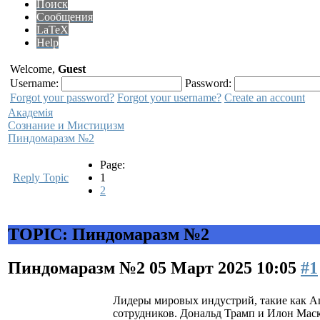
Поиск
Сообщения
LaTeX
Help
Welcome,
Guest
Username:
Password:
Forgot your password?
Forgot your username?
Create an account
Академiя
Сознание и Мистицизм
Пиндомаразм №2
Page:
Reply Topic
1
2
TOPIC: Пиндомаразм №2
Пиндомаразм №2
05 Март 2025 10:05
#1
Лидеры мировых индустрий, такие как Am
сотрудников. Дональд Трамп и Илон Маск