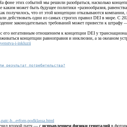
а фоне этих событий мы решили разобраться, насколько концеп
же каким может быть будущее политики «разнообразия, равенств
как получилось, что от этой концепции отказываются компании
чали действовать одни из самых строгих правил DEI в мире. С 2
дение законодательных требований может привести к штрафу — 
а с его негативным отношением к концепции DEI у транснацион
живаться концепции равноправия и инклюзии, а за океаном ус
venstva-i-inkluzii
ли результат потребительства?
patc-b...erfom-podklassa.html
лучил второй патч — с
исправлением физики гениталий
в фотор