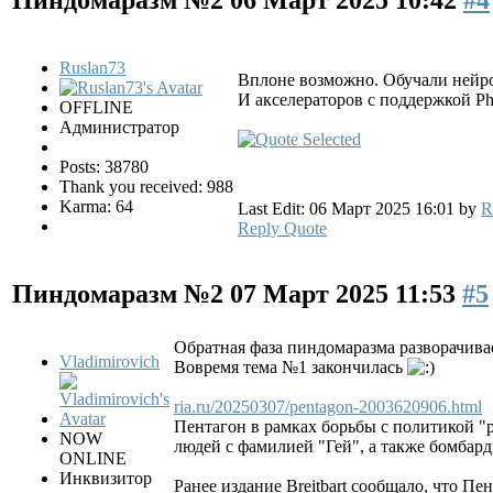
Пиндомаразм №2
06 Март 2025 10:42
#4
Ruslan73
Вплоне возможно. Обучали нейро
И акселераторов с поддержкой P
OFFLINE
Администратор
Posts: 38780
Thank you received: 988
Karma: 64
Last Edit: 06 Март 2025 16:01 by
R
Reply
Quote
Пиндомаразм №2
07 Март 2025 11:53
#5
Обратная фаза пиндомаразма разворачивае
Vladimirovich
Вовремя тема №1 закончилась
ria.ru/20250307/pentagon-2003620906.html
Пентагон в рамках борьбы с политикой "р
NOW
людей с фамилией "Гей", а также бомбард
ONLINE
Инквизитор
Ранее издание Breitbart сообщало, что 