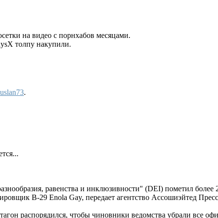
сетки на видео с порнхабов месяцами.
hysX толпу накупили.
uslan73
.
тся...
азнообразия, равенства и инклюзивности" (DEI) пометил более 
ировщик B-29 Enola Gay, передает агентство Ассошиэйтед Пресс
Пентагон распорядился, чтобы чиновники ведомства убрали все 