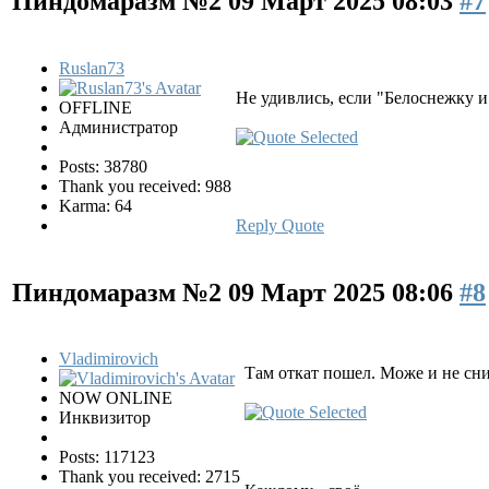
Пиндомаразм №2
09 Март 2025 08:03
#7
Ruslan73
Не удивлись, если "Белоснежку и
OFFLINE
Администратор
Posts: 38780
Thank you received: 988
Karma: 64
Reply
Quote
Пиндомаразм №2
09 Март 2025 08:06
#8
Vladimirovich
Там откат пошел. Може и не с
NOW ONLINE
Инквизитор
Posts: 117123
Thank you received: 2715