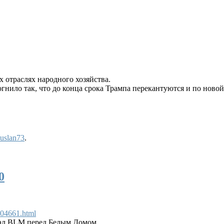
х отраслях народного хозяйства.
гнило так, что до конца срока Трампа перекантуются и по новой
uslan73
.
0
04661.html
ал BLM перед Белым Домом