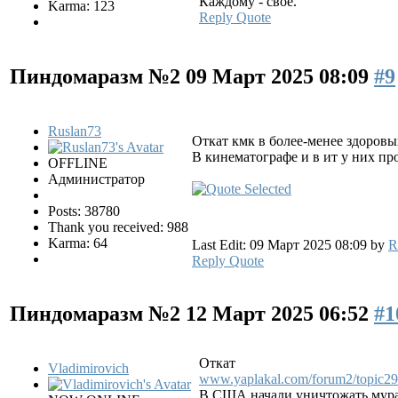
Каждому - своё.
Karma: 123
Reply
Quote
Пиндомаразм №2
09 Март 2025 08:09
#9
Ruslan73
Откат кмк в более-менее здоровы
В кинематографе и в ит у них про
OFFLINE
Администратор
Posts: 38780
Thank you received: 988
Karma: 64
Last Edit: 09 Март 2025 08:09 by
R
Reply
Quote
Пиндомаразм №2
12 Март 2025 06:52
#1
Откат
Vladimirovich
www.yaplakal.com/forum2/topic29
В США начали уничтожать мур