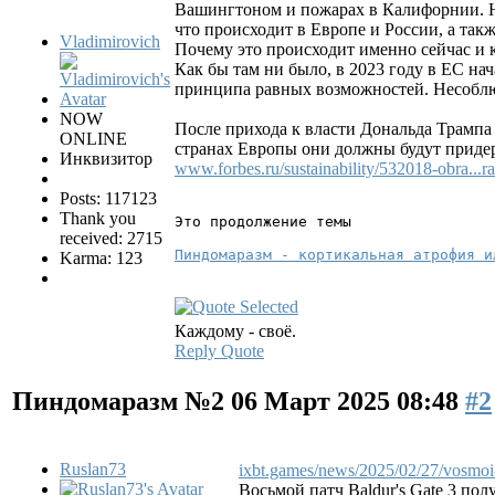
Вашингтоном и пожарах в Калифорнии. Н
что происходит в Европе и России, а так
Vladimirovich
Почему это происходит именно сейчас и 
Как бы там ни было, в 2023 году в ЕС на
принципа равных возможностей. Несоблю
NOW
После прихода к власти Дональда Трамп
ONLINE
странах Европы они должны будут придер
Инквизитор
www.forbes.ru/sustainability/532018-obra...ra
Posts: 117123
Thank you
Это продолжение темы
received: 2715
Пиндомаразм - кортикальная атрофия и
Karma: 123
Каждому - своё.
Reply
Quote
Пиндомаразм №2
06 Март 2025 08:48
#2
Ruslan73
ixbt.games/news/2025/02/27/vosmoi-
Восьмой патч Baldur's Gate 3 по