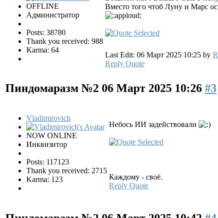
OFFLINE
Вместо того чтоб Луну и Марс о
Администратор
Posts: 38780
Thank you received: 988
Karma: 64
Last Edit: 06 Март 2025 10:25 by
R
Reply
Quote
Пиндомаразм №2
06 Март 2025 10:26
#3
Vladimirovich
Небось ИИ задействовали
NOW ONLINE
Инквизитор
Posts: 117123
Thank you received: 2715
Каждому - своё.
Karma: 123
Reply
Quote