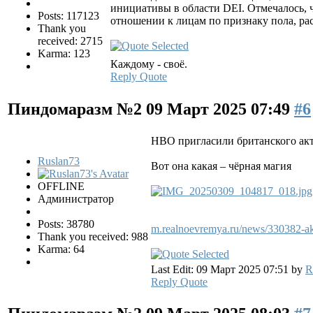
инициативы в области DEI. Отмечалось, 
Posts: 117123
отношении к лицам по признаку пола, ра
Thank you
received: 2715
Karma: 123
Каждому - своё.
Reply
Quote
Пиндомаразм №2
09 Март 2025 07:49
#6
HBO пригласили британского акт
Ruslan73
Вот она какая – чёрная магия
OFFLINE
Администратор
Posts: 38780
m.realnoevremya.ru/news/330382-akter
Thank you received: 988
Karma: 64
Last Edit: 09 Март 2025 07:51 by
R
Reply
Quote