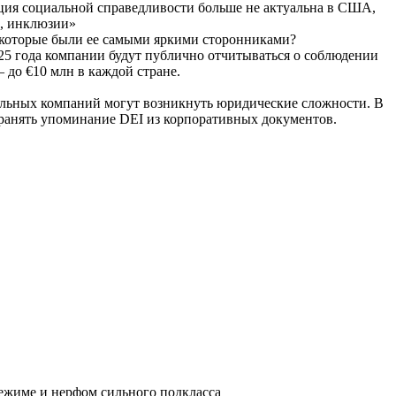
ция социальной справедливости больше не актуальна в США,
а, инклюзии»
, которые были ее самыми яркими сторонниками?
025 года компании будут публично отчитываться о соблюдении
до €10 млн в каждой стране.
альных компаний могут возникнуть юридические сложности. В
транять упоминание DEI из корпоративных документов.
ежиме и нерфом сильного подкласса