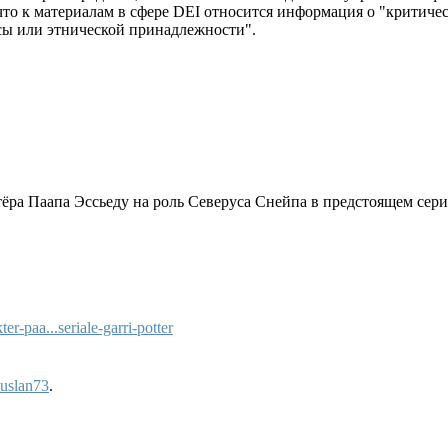
что к материалам в сфере DEI относится информация о "критиче
сы или этнической принадлежности".
ёра Паапа Эссьеду на роль Северуса Снейпа в предстоящем сери
-paa...seriale-garri-potter
uslan73
.