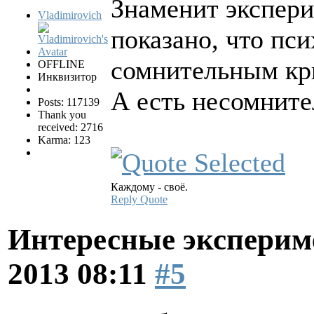
Знаменит экспери
Vladimirovich
показано, что пс
сомнительным кр
OFFLINE
Инквизитор
А есть несомнит
Posts: 117139
Thank you
received: 2716
Karma: 123
Каждому - своё.
Reply
Quote
Интересные эксперим
2013 08:11
#5