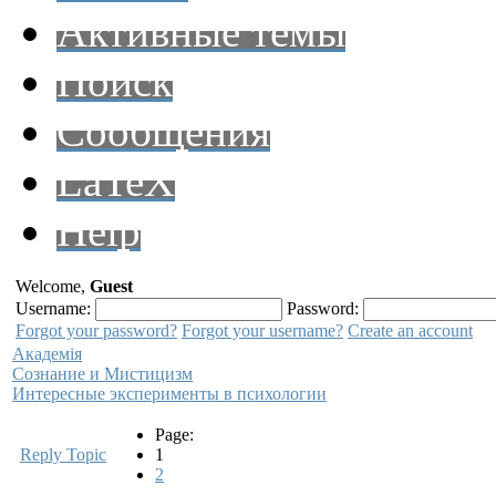
Активные темы
Поиск
Сообщения
LaTeX
Help
Welcome,
Guest
Username:
Password:
Forgot your password?
Forgot your username?
Create an account
Академiя
Сознание и Мистицизм
Интересные эксперименты в психологии
Page:
Reply Topic
1
2