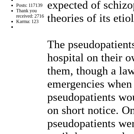
expected of schizo
Posts: 117139
Thank you
theories of its etio
received: 2716
Karma: 123
The pseudopatients
hospital on their o
them, though a law
emergencies when i
pseudopatients wou
on short notice. O
pseudopatients were