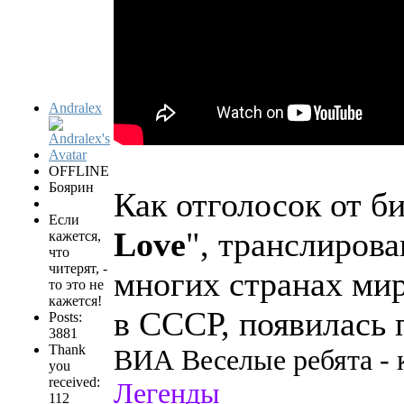
Andralex
OFFLINE
Боярин
Как отголосок от б
Если
Love
", транслиров
кажется,
что
читерят, -
многих странах мир
то это не
кажется!
в СССР, появилась 
Posts:
3881
Thank
ВИА Веселые ребята - 
you
received:
Легенды
112