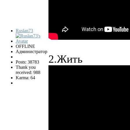
Ruslan73
OFFLINE
Администратор
2.Жить
Posts: 38783
Thank you
received: 988
Karma: 64