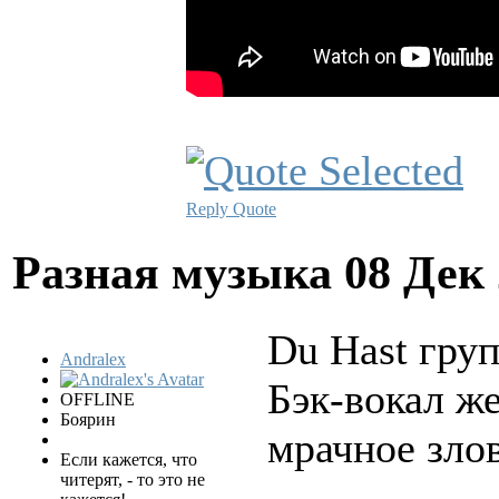
Reply
Quote
Разная музыка
08 Дек
Du Hast гру
Andralex
Бэк-вокал ж
OFFLINE
Боярин
мрачное зло
Если кажется, что
читерят, - то это не