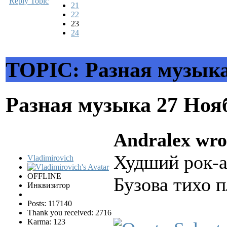
Reply Topic
21
22
23
24
TOPIC: Разная музык
Разная музыка
27 Ноя
Andralex wro
Худший рок-а
Vladimirovich
OFFLINE
Бузова тихо п
Инквизитор
Posts: 117140
Thank you received: 2716
Karma: 123