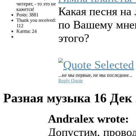
читерят, - то это не
Какая песня на
кажется!
Posts: 3881
Thank you received:
по Вашему мнен
112
Karma: 24
этого?
...не мы первые, не мы последние...
Reply
Quote
Разная музыка
16 Дек
Andralex wrote:
Допустим, провод