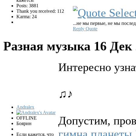
кажется!
Posts: 3881
Thank you received: 112
Karma: 24
...не мы первые, не мы послед
Reply
Quote
Разная музыка
16 Дек
Интересно узна
♫♪
Andralex
Допустим, пров
OFFLINE
Боярин
гимна планеты 
Если кажется, что