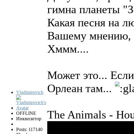
гимна планеты "З
Какая песня на л
Вашему мнению, и
Хммм....
Может это... Есл
Орлеан там...
Vladimirovich
The Animals - Hou
OFFLINE
Инквизитор
Posts: 117140