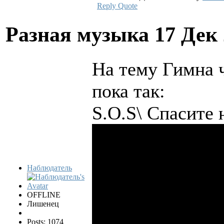
Reply
Quote
Разная музыка
17 Дек
На тему Гимна 
пока так:
S.O.S\ Спасите
Наблюдатель
OFFLINE
Лишенец
Posts: 1074