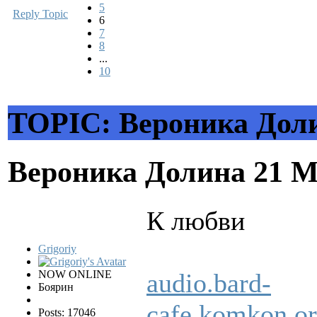
5
Reply Topic
6
7
8
...
10
TOPIC: Вероника Дол
Вероника Долина
21 М
К любви
Grigoriy
NOW ONLINE
audio.bard-
Боярин
cafe.komkon.
Posts: 17046