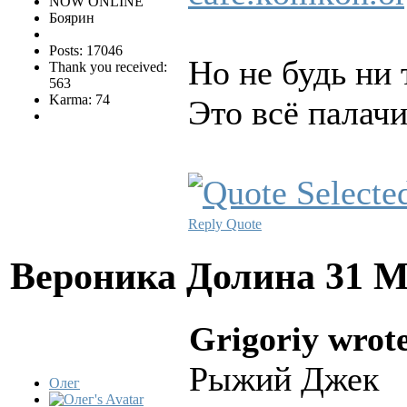
NOW ONLINE
Боярин
Posts: 17046
Но не будь ни
Thank you received:
563
Karma: 74
Это всё палач
Reply
Quote
Вероника Долина
31 М
Grigoriy wrot
Рыжий Джек
Олег