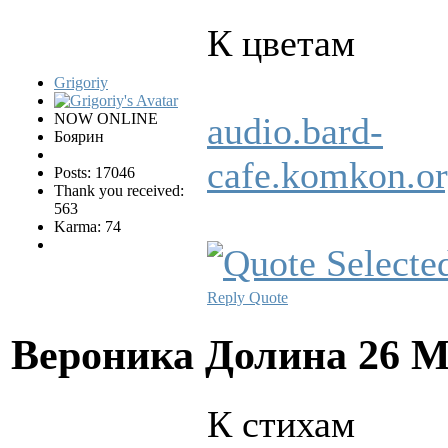
К цветам
Grigoriy
NOW ONLINE
audio.bard-
Боярин
cafe.komkon.
Posts: 17046
Thank you received:
563
Karma: 74
Reply
Quote
Вероника Долина
26 М
К стихам