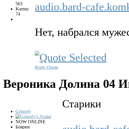
audio.bard-cafe.ko
563
Karma:
74
Нет, набрался мужес
Reply
Quote
Вероника Долина
04 И
Стаpики
Grigoriy
NOW ONLINE
audio.bard-ca
Боярин