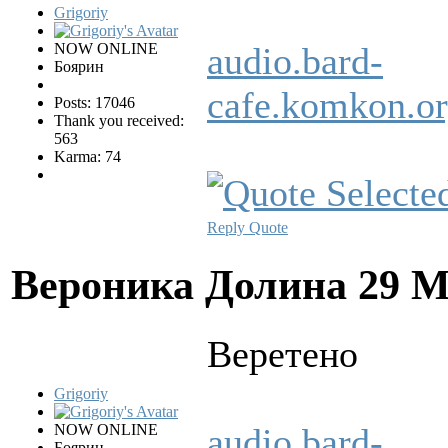
Grigoriy
NOW ONLINE
audio.bard-
Боярин
cafe.komkon.
Posts: 17046
Thank you received:
563
Karma: 74
Reply
Quote
Вероника Долина
29 М
Веретено
Grigoriy
NOW ONLINE
audio.bard-
Боярин