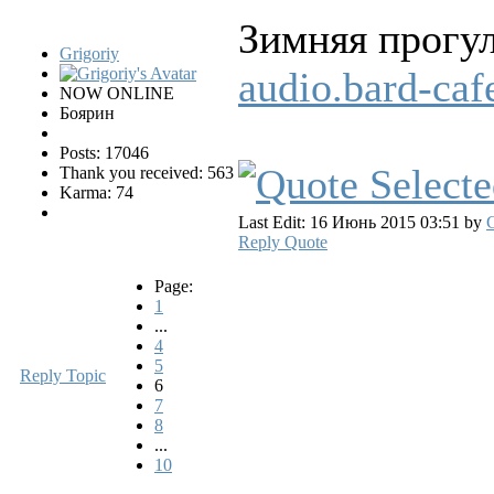
Зимняя пpогу
Grigoriy
audio.bard-ca
NOW ONLINE
Боярин
Posts: 17046
Thank you received: 563
Karma: 74
Last Edit: 16 Июнь 2015 03:51 by
G
Reply
Quote
Page:
1
...
4
5
Reply Topic
6
7
8
...
10