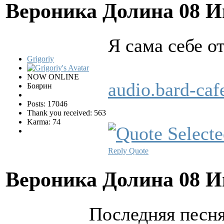
Вероника Долина
08 И
Я сама себе о
Grigoriy
NOW ONLINE
audio.bard-ca
Боярин
Posts: 17046
Thank you received: 563
Karma: 74
Reply
Quote
Вероника Долина
08 И
Последняя песн