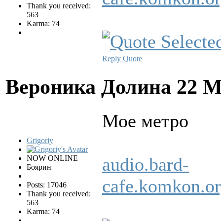
Thank you received:
563
Karma: 74
Reply
Quote
Вероника Долина
22 М
Мое метро
Grigoriy
NOW ONLINE
audio.bard-
Боярин
cafe.komkon.
Posts: 17046
Thank you received:
563
Karma: 74