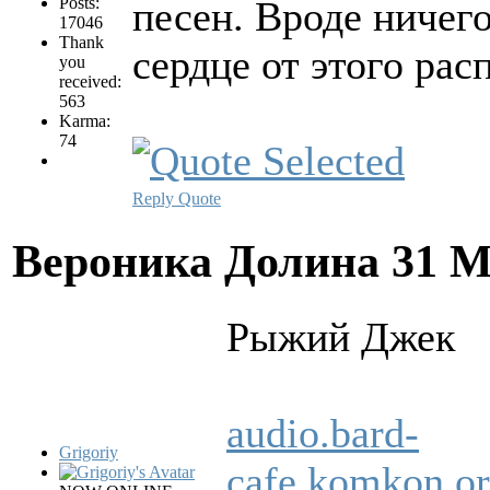
Posts:
песен. Вроде ничего
17046
Thank
сердце от этого расп
you
received:
563
Karma:
74
Reply
Quote
Вероника Долина
31 М
Рыжий Джек
audio.bard-
Grigoriy
cafe.komkon.