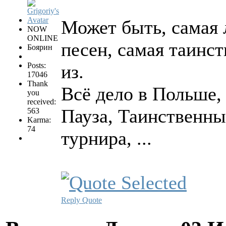
Может быть, самая 
NOW
ONLINE
песен, самая таинст
Боярин
Posts:
из.
17046
Thank
Всё дело в Польше,
you
received:
Пауза, Таинственны
563
Karma:
74
турнира, ...
Reply
Quote