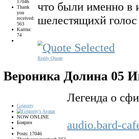
17046
что были именно в и
Thank
you
шелестящихй голос 
received:
563
Karma:
74
Reply
Quote
Вероника Долина
05 И
Легенда о сфи
Grigoriy
NOW ONLINE
audio.bard-ca
Боярин
Posts: 17046