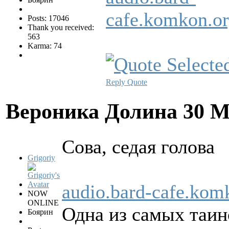
cafe.komkon.
Posts: 17046
Thank you received:
563
Karma: 74
Reply
Quote
Вероника Долина
30 М
Сова, седая голова
Grigoriy
audio.bard-cafe.ko
NOW
ONLINE
Одна из самых таин
Боярин