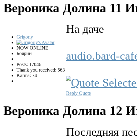
Вероника Долина
11 И
Hа даче
Grigoriy
NOW ONLINE
audio.bard-ca
Боярин
Posts: 17046
Thank you received: 563
Karma: 74
Reply
Quote
Вероника Долина
12 И
Последняя пе