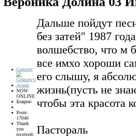
Вероника Долина
03 И
Дальше пойдут песн
без затей" 1987 года
волшебство, что м б
все имхо хороши сам
Grigoriy
его слышу, я абсол
жизнь(пусть не зна
NOW
ONLINE
чтобы эта красота к
Боярин
Posts:
17046
Thank
Пастоpаль
you
received: