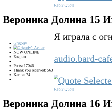
Reply
Quote
Вероника Долина
15 И
Я игpала с ог
Grigoriy
NOW ONLINE
audio.bard-ca
Боярин
Posts: 17046
Thank you received: 563
Karma: 74
Reply
Quote
Вероника Долина
16 И