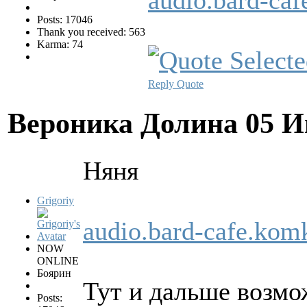
Posts: 17046
Thank you received: 563
Karma: 74
Reply
Quote
Вероника Долина
05 И
Hяня
Grigoriy
audio.bard-cafe.ko
NOW
ONLINE
Боярин
Тут и дальше возмо
Posts: