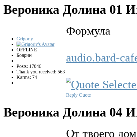
Вероника Долина
01 И
Фоpмула
Grigoriy
OFFLINE
audio.bard-ca
Боярин
Posts: 17046
Thank you received: 563
Karma: 74
Reply
Quote
Вероника Долина
04 И
От твоего дом