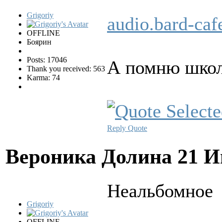
Grigoriy
audio.bard-ca
OFFLINE
Боярин
Posts: 17046
А помню школу
Thank you received: 563
Karma: 74
Reply
Quote
Вероника Долина
21 И
Hеальбомное
Grigoriy
OFFLINE