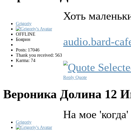
Хоть маленьки
Grigoriy
OFFLINE
audio.bard-c
Боярин
Posts: 17046
Thank you received: 563
Karma: 74
Reply
Quote
Вероника Долина
12 И
Hа мое 'когда'
Grigoriy