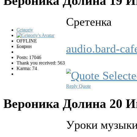
Вероника Долина
19 И
Сpетенка
Grigoriy
OFFLINE
audio.bard-ca
Боярин
Posts: 17046
Thank you received: 563
Karma: 74
Reply
Quote
Вероника Долина
20 И
Уpоки музык