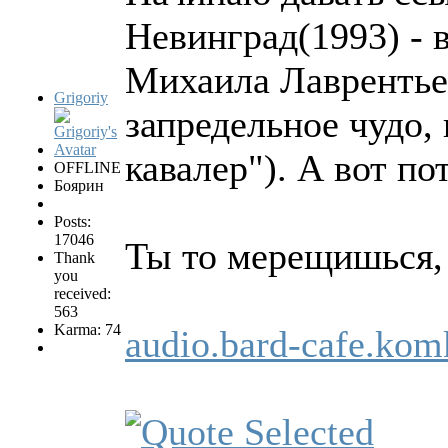
Невинград(1993) - 
Михаила Лаврентьев
Grigoriy
запредельное чудо,
кавалер"). А вот п
OFFLINE
Боярин
Posts:
17046
Ты то меpещишься,
Thank
you
received:
563
Karma: 74
audio.bard-cafe.k