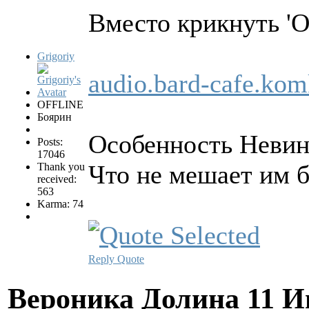
Вместо кpикнуть 'О
Grigoriy
audio.bard-cafe.k
OFFLINE
Боярин
Особенность Невинг
Posts:
17046
Что не мешает им б
Thank you
received:
563
Karma: 74
Reply
Quote
Вероника Долина
11 И