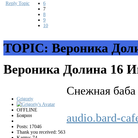
Reply Topic
6
7
8
9
10
TOPIC: Вероника Дол
Вероника Долина
16 И
Снежная баба
Grigoriy
OFFLINE
audio.bard-ca
Боярин
Posts: 17046
Thank you received: 563
Karma: 74