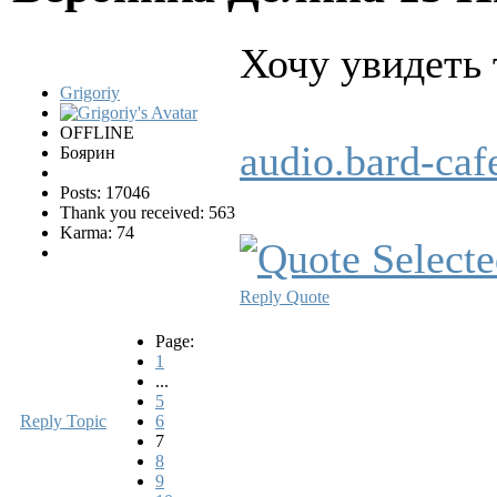
Хочу увидеть 
Grigoriy
OFFLINE
audio.bard-c
Боярин
Posts: 17046
Thank you received: 563
Karma: 74
Reply
Quote
Page:
1
...
5
Reply Topic
6
7
8
9