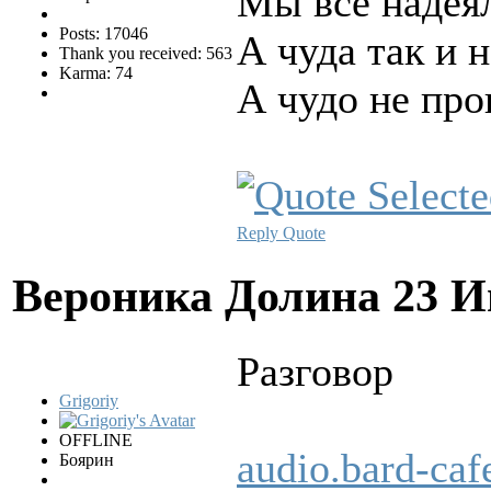
Мы всё надеял
Posts: 17046
А чуда так и н
Thank you received: 563
Karma: 74
А чудо не пр
Reply
Quote
Вероника Долина
23 И
Разговоp
Grigoriy
OFFLINE
audio.bard-ca
Боярин