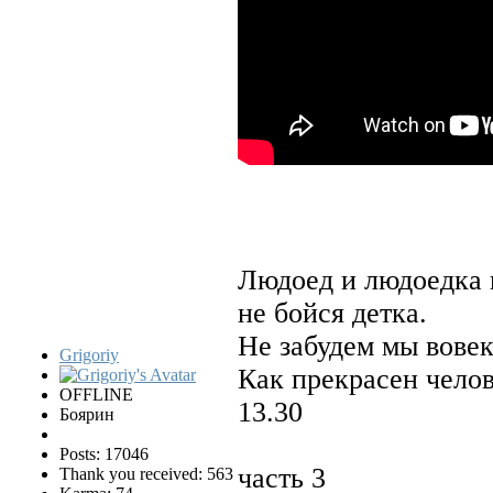
Людоед и людоедка 
не бойся детка.
Не забудем мы вове
Grigoriy
Как прекрасен чело
OFFLINE
13.30
Боярин
Posts: 17046
часть 3
Thank you received: 563