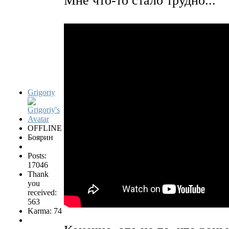
Мне что-то стало трудно...
Grigoriy
OFFLINE
Боярин
Posts:
17046
Thank
you
received:
563
Karma: 74