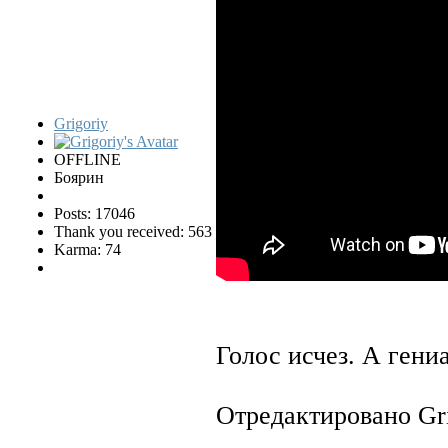
Grigoriy
OFFLINE
Боярин
Posts: 17046
Thank you received: 563
Karma: 74
Голос исчез. А гени
Отредактировано Gri