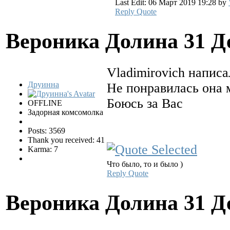
Last Edit: 06 Март 2019 19:28 by
Reply
Quote
Вероника Долина
31 Д
Vladimirovich написа
Друинна
Не понравилась она 
Боюсь за Вас
OFFLINE
Задорная комсомолка
Posts: 3569
Thank you received: 41
Karma: 7
Что было, то и было )
Reply
Quote
Вероника Долина
31 Д