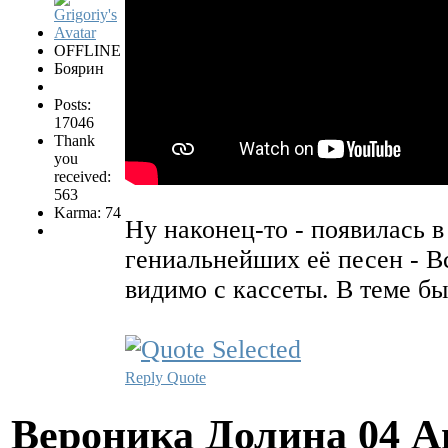
OFFLINE
Боярин
Posts:
17046
Thank
you
received:
563
Karma: 74
Ну наконец-то - появилась 
гениальнейших её песен - Вс
видимо с кассеты. В теме бы
Reply
Quote
Вероника Долина
04 А