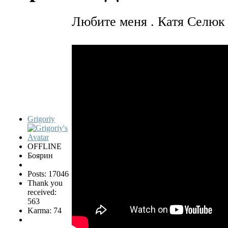
Любите меня . Катя Селюк
Grigoriy
OFFLINE
Боярин
Posts: 17046
Thank you
received:
563
Karma: 74