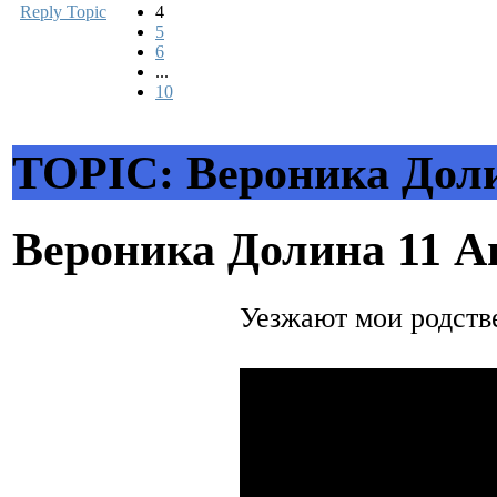
Reply Topic
4
5
6
...
10
TOPIC: Вероника Дол
Вероника Долина
11 А
Уезжают мои родств