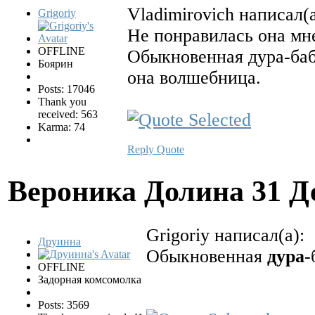
Vladimirovich написал(а
Grigoriy
Не понравилась она мне
OFFLINE
Обыкновенная дура-баба
Боярин
она волшебница.
Posts: 17046
Thank you
received: 563
Karma: 74
Reply
Quote
Вероника Долина
31 Д
Grigoriy написал(а):
Друинна
Обыкновенная
дура
-
OFFLINE
Задорная комсомолка
Posts: 3569