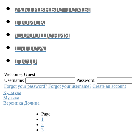
Активные темы
Поиск
Сообщения
LaTeX
Help
Welcome,
Guest
Username:
Password:
Forgot your password?
Forgot your username?
Create an account
Культура
Музыка
Вероника Долина
Page:
1
2
3