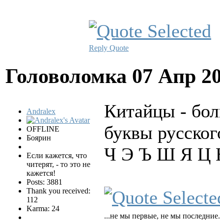
Reply
Quote
Головоломка
07 Апр 2
Китайцы - бол
Andralex
буквы русского
OFFLINE
Боярин
Ч Э Ъ Ш Я Ц
Если кажется, что
читерят, - то это не
кажется!
Posts: 3881
Thank you received:
112
Karma: 24
...не мы первые, не мы последние.