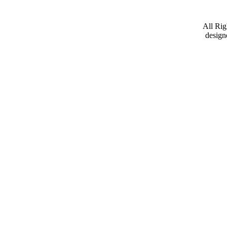
All Ri
design