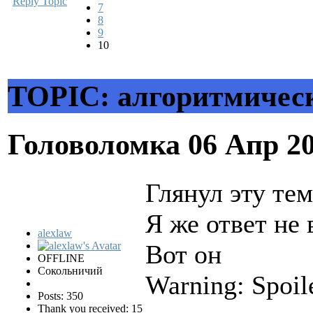
Reply Topic
7
8
9
10
TOPIC: алгоритмическ
Головоломка
06 Апр 2
Глянул эту тем
Я же ответ не
alexlaw
Вот он
OFFLINE
Сокольничий
Warning: Spoil
Posts: 350
Thank you received: 15