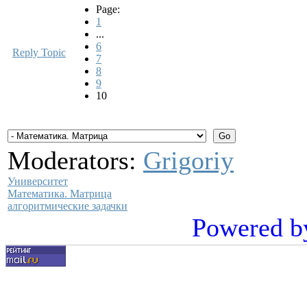
Page:
1
...
6
Reply Topic
7
8
9
10
Moderators:
Grigoriy
Университет
Математика. Матрица
алгоритмические задачки
Powered b