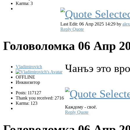
Karma: 3
Last Edit: 06 Апр 2025 14:29 by
ale
Reply
Quote
Головоломка
06 Апр 2
Чанъэ это вро
Vladimirovich
OFFLINE
Инквизитор
Posts: 117127
Thank you received: 2716
Karma: 123
Каждому - своё.
Reply
Quote
Головоломка
06 Апр 2