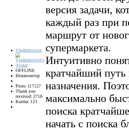
версия задачи, к
каждый раз при п
маршрут от новог
супермаркета.
Vladimirovich
Интуитивно понят
кратчайший путь
OFFLINE
Инквизитор
назначения. Поэто
Posts: 117127
Thank you
максимально быст
received: 2716
Karma: 123
поиска кратчайше
начать с поиска 