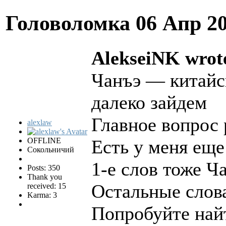
Головоломка
06 Апр 2
AlekseiNK wrot
Чанъэ — китайс
далеко зайдем
Главное вопрос
alexlaw
OFFLINE
Есть у меня еще
Сокольничий
1-е слов тоже Ч
Posts: 350
Thank you
Остальные слова
received: 15
Karma: 3
Попробуйте най