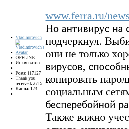
www.ferra.ru/news
Но антивирус на 
Vladimirovich
подчеркнул. Выби
они не только хо
OFFLINE
Инквизитор
вирусов, способн
Posts: 117127
копировать парол
Thank you
received: 2715
социальным сетям
Karma: 123
бесперебойной ра
Также важно учес