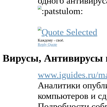
одного антивируса
Каждому - своё.
Reply
Quote
Вирусы, Антивирусы
www.iguides.ru/ma
Аналитики опубли
компьютеров и сд
Подробности собра