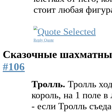
стоит любая фигур
Reply
Quote
Сказочные шахматн
#106
Тролль.
Тролль хо
король, на 1 поле 
- если Тролль съеда