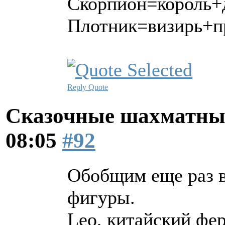
Скорпион=король+
Плотник=визирь+пр
Reply
Quote
Сказочные шахматн
08:05
#92
Обобщим еще раз в
фигуры.
Leo, китайский фер