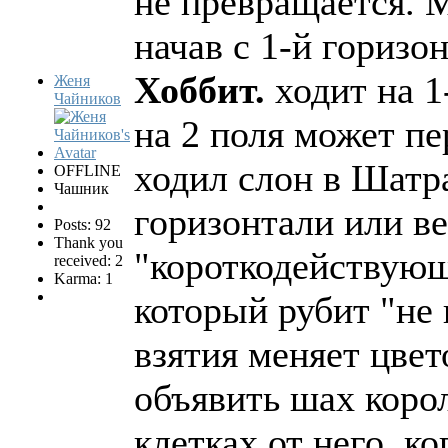
не превращается. 
начав с 1-й горизо
Хоббит.
ходит на 1
Женя
Чайников
на 2 поля может пе
ходил слон в Шатра
OFFLINE
Чашник
горизонтали или вер
Posts: 92
Thank you
"короткодействую
received: 2
Karma: 1
который рубит "не
взятия меняет цве
объявить шах корол
клетках от него, к