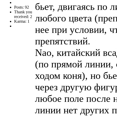
бьет, двигаясь по 
Posts: 92
Thank you
любого цвета (преп
received: 2
Karma: 1
нее при условии, ч
препятствий.
Nao, китайский вс
(по прямой линии,
ходом коня), но бь
через другую фигур
любое поле после н
линии нет других 