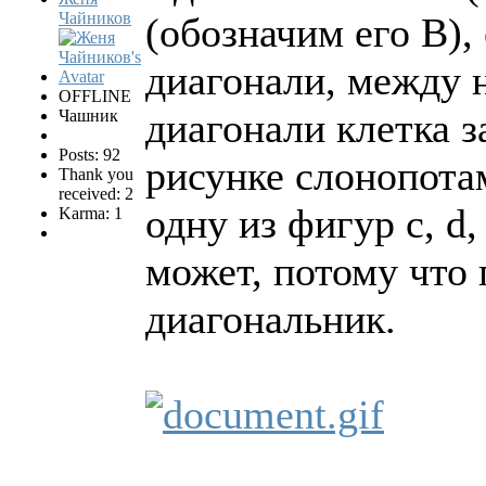
Чайников
(обозначим его B),
диагонали, между 
OFFLINE
диагонали клетка з
Чашник
Posts: 92
рисунке слонопотам
Thank you
received: 2
одну из фигур c, d,
Karma: 1
может, потому что 
диагональник.