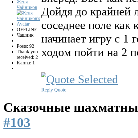
Женя
Чайников
Дойдя до крайней 
соседнее поле как 
OFFLINE
начинает игру с 1 
Чашник
Posts: 92
ходом пойти на 2 п
Thank you
received: 2
Karma: 1
Reply
Quote
Сказочные шахматн
#103