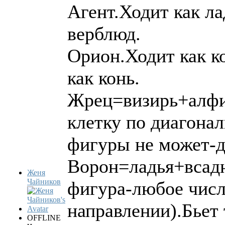
Агент.Ходит как ла
верблюд.
Орион.Ходит как ко
как конь.
Жрец=визирь+алфил
клетку по диагонал
фигуры не может-д
Ворон=ладья+всадн
Женя
Чайников
фигура-любое числ
направлении).Бьет 
OFFLINE