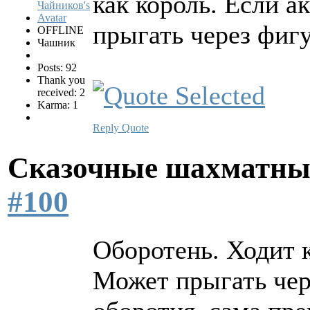
как король. Если а
прыгать через фиг
OFFLINE
Чашник
Posts: 92
Thank you
received: 2
Karma: 1
Reply
Quote
Сказочные шахматн
#100
Оборотень. Ходит к
Может прыгать чер