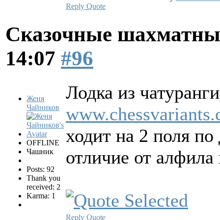
Reply
Quote
Сказочные шахматн
14:07
#96
Лодка из чатуранги
Женя
Чайников
www.chessvariants.c
ходит на 2 поля по 
OFFLINE
отличие от алфила
Чашник
Posts: 92
Thank you
received: 2
Karma: 1
Reply
Quote