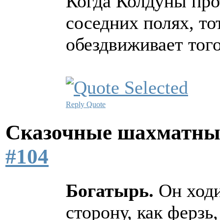
Когда Колдуны про
соседних полях, то
обездвиживает того
Reply
Quote
Сказочные шахматн
#104
Богатырь.
Он ходи
сторону, как ферзь