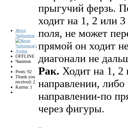
прыгучий ферзь. П
ходит на 1, 2 или 3
поля, не может пе
Женя
Чайников
прямой он ходит не
диагонали не дальш
OFFLINE
Чашник
Рак.
Ходит на 1, 2
Posts: 92
Thank you
направлении, либо 
received: 2
Karma: 1
направлении-по пр
через фигуры.