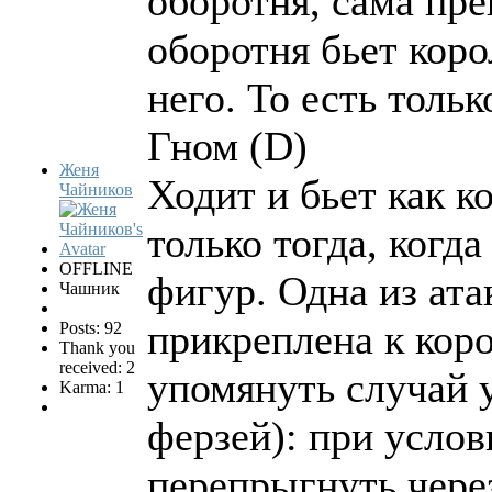
оборотня, сама пре
оборотня бьет коро
него. То есть толь
Гном (D)
Женя
Ходит и бьет как к
Чайников
только тогда, когд
OFFLINE
фигур. Одна из ат
Чашник
прикреплена к коро
Posts: 92
Thank you
received: 2
упомянуть случай 
Karma: 1
ферзей): при услов
перепрыгнуть чере