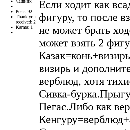
Если ходит как вса
Чашник
Posts: 92
фигуру, то после в
Thank you
received: 2
не может брать ход
Karma: 1
может взять 2 фигу
Казак=конь+визирь,
визирь и дополнит
верблюд, хотя тихи
Сивка-бурка.Прыгу
Пегас.Либо как вер
Кенгуру=верблюд+