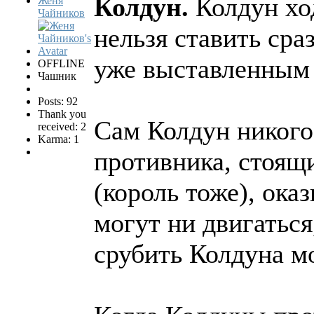
Колдун.
Колдун хо
Женя
Чайников
нельзя ставить сра
уже выставленным
OFFLINE
Чашник
Posts: 92
Thank you
Сам Колдун никого 
received: 2
Karma: 1
противника, стоящ
(король тоже), ока
могут ни двигаться
срубить Колдуна м