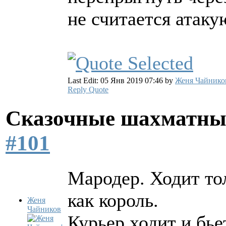
не считается атак
Last Edit: 05 Янв 2019 07:46 by
Женя Чайнико
Reply
Quote
Сказочные шахматн
#101
Мародер. Ходит тол
как король.
Женя
Чайников
Курьер ходит и бье