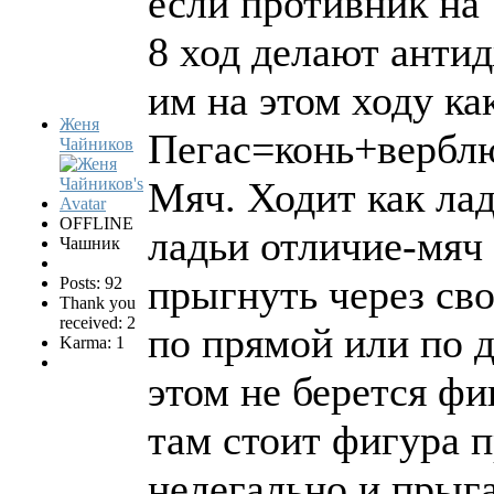
если противник на 
8 ход делают антид
им на этом ходу ка
Женя
Пегас=конь+вербл
Чайников
Мяч. Ходит как ладь
OFFLINE
ладьи отличие-мяч
Чашник
прыгнуть через сво
Posts: 92
Thank you
received: 2
по прямой или по д
Karma: 1
этом не берется фи
там стоит фигура п
нелегально и прыга