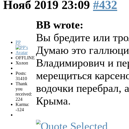
Нояб 2019 23:09
#432
BB wrote:
Вы бредите или тро
PP
Думаю это галлюци
OFFLINE
Владимирович и пер
Холоп
мерещиться карсен
Posts:
31410
Thank
водочки перебрал, а
you
received:
Крыма.
224
Karma:
-124