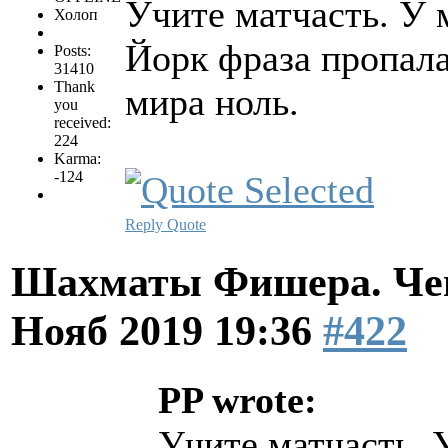
Учите матчасть. У 
Холоп
Йорк фраза пропала
Posts:
31410
Thank
мира ноль.
you
received:
224
Karma:
-124
Reply
Quote
Шахматы Фишера. Чем
Нояб 2019 19:36
#422
PP wrote:
Учите матчасть. 