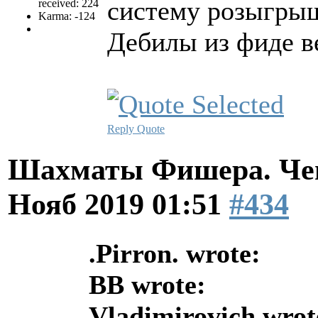
систему розыгры
received: 224
Karma: -124
Дебилы из фиде в
Reply
Quote
Шахматы Фишера. Чем
Нояб 2019 01:51
#434
.Pirron. wrote:
BB wrote:
Vladimirovich wrot