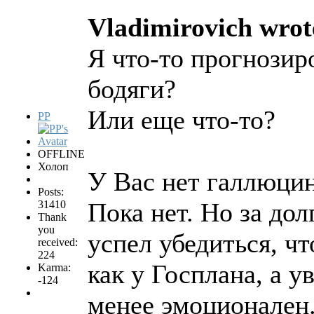
Vladimirovich wrot
Я что-то прогнозир
бодяги?
Или еще что-то?
PP
OFFLINE
Холоп
У Вас нет галлюци
Posts:
Пока нет. Но за до
31410
Thank
you
успел убедиться, ч
received:
224
как у Госплана, а у
Karma:
-124
менее эмоционален