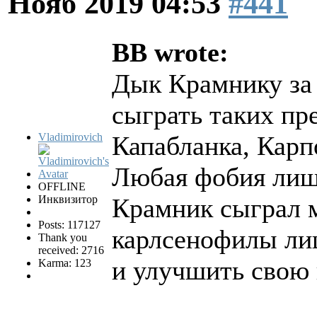
Нояб 2019 04:53
#441
BB wrote:
Дык Крамнику за 
сыграть таких пр
Vladimirovich
Капабланка, Карп
Любая фобия лиш
OFFLINE
Инквизитор
Крамник сыграл 
Posts: 117127
карлсенофилы ли
Thank you
received: 2716
и улучшить свою
Karma: 123