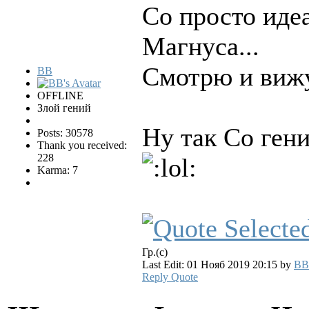
Со просто иде
Магнуса...
Смотрю и вижу
BB
OFFLINE
Злой гений
Ну так Со ген
Posts: 30578
Thank you received:
228
Karma: 7
Гр.(с)
Last Edit: 01 Нояб 2019 20:15 by
BB
Reply
Quote