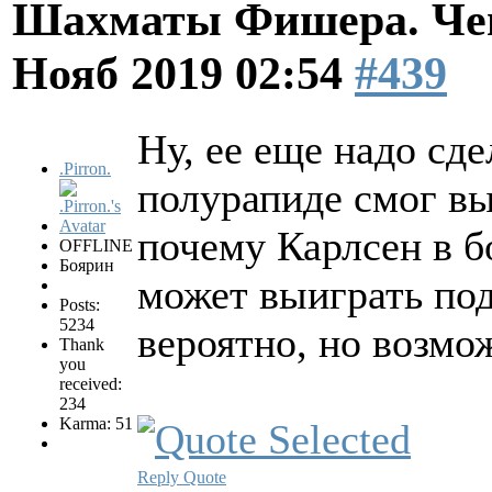
Шахматы Фишера. Чем
Нояб 2019 02:54
#439
Ну, ее еще надо сде
.Pirron.
полурапиде смог вы
почему Карлсен в б
OFFLINE
Боярин
может выиграть под
Posts:
5234
вероятно, но возмо
Thank
you
received:
234
Karma: 51
Reply
Quote