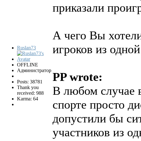
приказали проигр
А чего Вы хотели
игроков из одной
Ruslan73
OFFLINE
Администратор
PP wrote:
Posts: 38781
В любом случае 
Thank you
received: 988
Karma: 64
спорте просто д
допустили бы си
участников из од