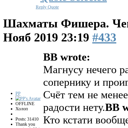
Reply
Quote
Шахматы Фишера. Чем
Нояб 2019 23:19
#433
BB wrote:
Магнусу нечего р
сопернику и проиг
Счёт тем не менее
PP
OFFLINE
радости нету.
BB w
Холоп
Кто кстати вообщ
Posts: 31410
Thank you