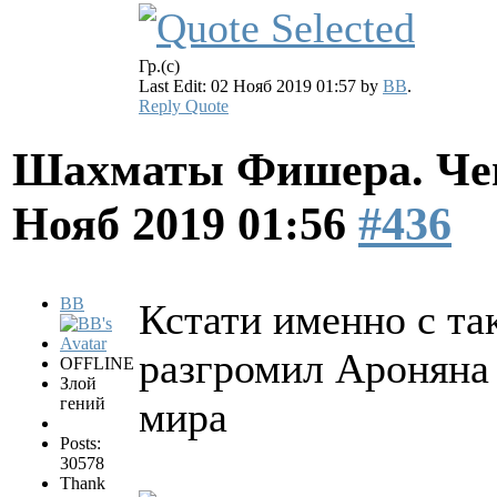
Гр.(с)
Last Edit: 02 Нояб 2019 01:57 by
BB
.
Reply
Quote
Шахматы Фишера. Чем
Нояб 2019 01:56
#436
BB
Кстати именно с так
разгромил Ароняна 
OFFLINE
Злой
гений
мира
Posts:
30578
Thank