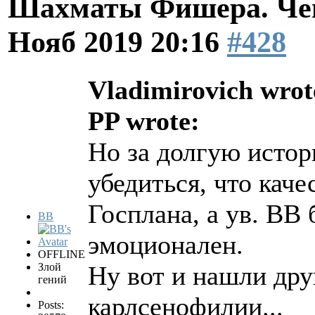
Шахматы Фишера. Чем
Нояб 2019 20:16
#428
Vladimirovich wrot
PP wrote:
Но за долгую истор
убедиться, что каче
Госплана, а ув. ВВ 
BB
эмоционален.
OFFLINE
Злой
Ну вот и нашли дру
гений
карлсенофилии...
Posts: