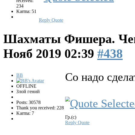
received:
234
Karma: 51
Reply
Quote
Шахматы Фишера. Чем
Нояб 2019 02:39
#438
Со надо сдела
BB
OFFLINE
Злой гений
Posts: 30578
Thank you received: 228
Karma: 7
Гр.(с)
Reply
Quote