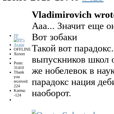
Vladimirovich wrot
Ааа... Значит еще 
Вот зобаки
PP
Такой вот парадокс.
OFFLINE
Холоп
выпускников школ о
Posts:
же нобелевок в нау
31410
Thank
you
парадокс нация деб
received:
224
наоборот.
Karma:
-124