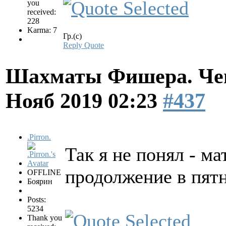
you
received:
228
Karma: 7
Гр.(с)
Reply
Quote
Шахматы Фишера. Чем
Нояб 2019 02:23
#437
.Pirron.
Так я не понял - ма
продолжение в пят
OFFLINE
Боярин
Posts:
5234
Thank you