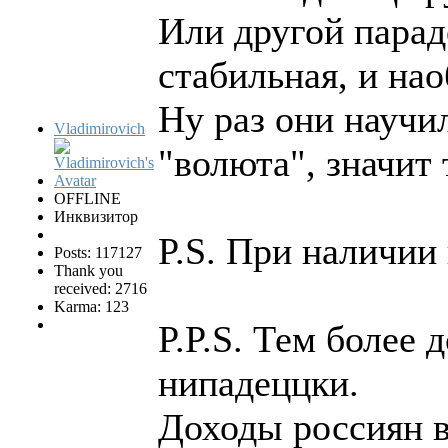
Или другой парад
стабильная, и нао
Ну раз они научи
Vladimirovich
"волюта", значит
OFFLINE
Инквизитор
P.S. При наличии
Posts: 117127
Thank you
received: 2716
Karma: 123
P.P.S. Тем более 
нипадеццки.
Доходы россиян в