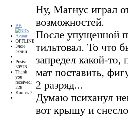
Ну, Магнус играл о
возможностей.
BB
После упущенной п
OFFLINE
тильтовал. То что 
Злой
гений
запредел какой-то,
Posts:
30578
мат поставить, фиг
Thank
you
2 разряд...
received:
228
Karma: 7
Думаю психанул нем
вот крышу и снесл