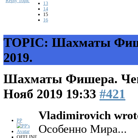
Reply Topic
13
14
15
16
TOPIC: Шахматы Фиш
2019.
Шахматы Фишера. Чем
Нояб 2019 19:33
#421
Vladimirovich wrot
PP
Особенно Мира...
OFFLINE