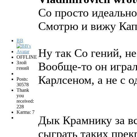
Со просто идеально
Смотрю и вижу Капу
BB
Ну так Со гений, н
OFFLINE
Злой
Вообще-то он играл 
гений
Карлсеном, а не с 
Posts:
30578
Thank
you
received:
228
Karma: 7
Дык Крамнику за в
сыграть таких прек