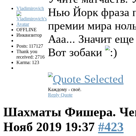
Vladimirovich
Нью Йорк фраза п
премии мира ноль
OFFLINE
Инквизитор
Ааа... Значит ещ
Posts: 117127
Вот зобаки
Thank you
received: 2716
Karma: 123
Каждому - своё.
Reply
Quote
Шахматы Фишера. Чем
Нояб 2019 19:37
#423