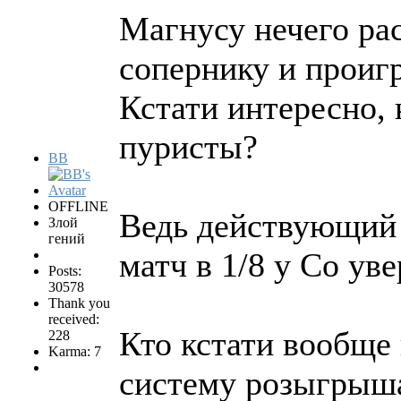
Магнусу нечего ра
сопернику и проигр
Кстати интересно, 
пуристы?
BB
OFFLINE
Ведь действующий
Злой
гений
матч в 1/8 у Со ув
Posts:
30578
Thank you
received:
Кто кстати вообще
228
Karma: 7
систему розыгрыш