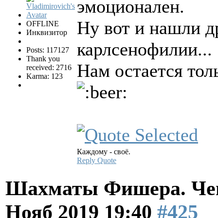
эмоционален.
Ну вот и нашли др
OFFLINE
Инквизитор
карлсенофилии...
Posts: 117127
Thank you
Нам остается тол
received: 2716
Karma: 123
Каждому - своё.
Reply
Quote
Шахматы Фишера. Чем
Нояб 2019 19:40
#425