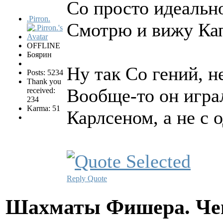
Со просто идеально
.Pirron.
Смотрю и вижу Кап
OFFLINE
Боярин
Ну так Со гений, 
Posts: 5234
Thank you
Вообще-то он играл
received:
234
Karma: 51
Карлсеном, а не с 
Reply
Quote
Шахматы Фишера. Чем