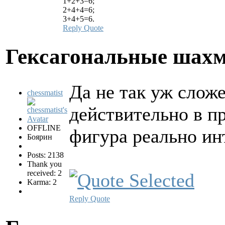
1+2+3=6;
2+4+4=6;
3+4+5=6.
Reply
Quote
Гексагональные шах
Да не так уж слож
chessmatist
действительно в п
OFFLINE
фигура реально ин
Боярин
Posts: 2138
Thank you
received: 2
Karma: 2
Reply
Quote