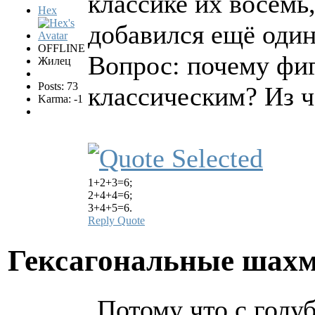
классике их восемь
Hex
добавился ещё один
OFFLINE
Вопрос: почему фи
Жилец
Posts: 73
классическим? Из ч
Karma: -1
1+2+3=6;
2+4+4=6;
3+4+5=6.
Reply
Quote
Гексагональные шах
Потому что с голуб