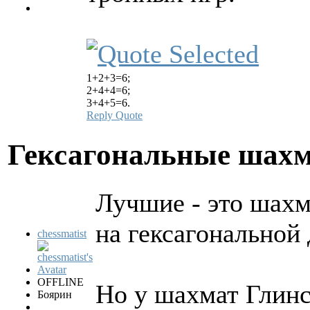
1+2+3=6;
2+4+4=6;
3+4+5=6.
Reply
Quote
Гексагональные шах
Лучшие - это шахм
на гексагональной 
chessmatist
OFFLINE
Но у шахмат Глинс
Боярин