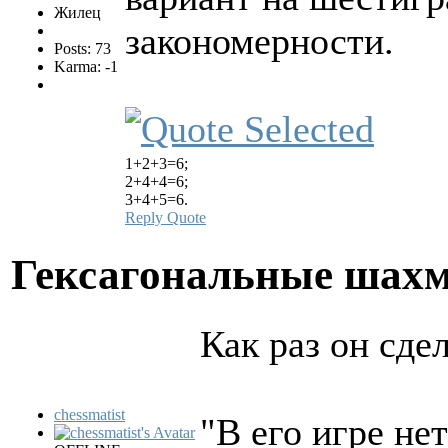
Жилец
закономерности.
Posts: 73
Karma: -1
1+2+3=6;
2+4+4=6;
3+4+5=6.
Reply
Quote
Гексагональные шах
Как раз он сде
chessmatist
"В его игре н