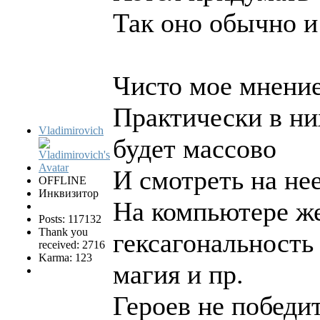
Так оно обычно 
Чисто мое мнение,
Практически в ни
Vladimirovich
будет массово
И смотреть на не
OFFLINE
Инквизитор
На компьютере же 
Posts: 117132
Thank you
гексагональность 
received: 2716
Karma: 123
магия и пр.
Героев не победи