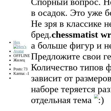
Спорный вопрос. Не
в осадок. Это уже б
Не зря в классике 
бред.
chessmatist wr
Hex
а больше фигур и н
Предложите свои ге
OFFLINE
Жилец
Количество типов фи
Posts: 73
Karma: -1
зависит от размеро
наборе теряется ра
отдельная тема