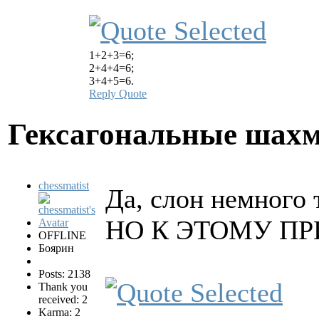
1+2+3=6;
2+4+4=6;
3+4+5=6.
Reply
Quote
Гексагональные шах
chessmatist
Да, слон немного 
НО К ЭТОМУ П
OFFLINE
Боярин
Posts: 2138
Thank you
received: 2
Karma: 2