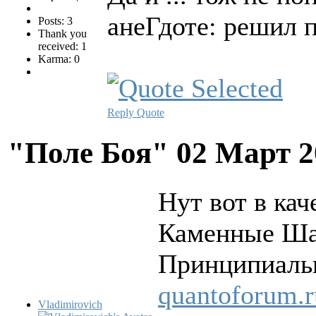
анеГдоте: решил п
Posts: 3
Thank you
received: 1
Karma: 0
Reply
Quote
"Поле Боя"
02 Март 2
Нут вот в кач
Каменные Ш
Принципиальн
quantoforum.r
Vladimirovich