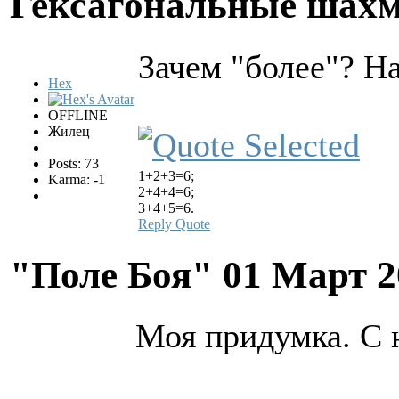
Гексагональные шах
Зачем "более"? Н
Hex
OFFLINE
Жилец
Posts: 73
1+2+3=6;
Karma: -1
2+4+4=6;
3+4+5=6.
Reply
Quote
"Поле Боя"
01 Март 2
Моя придумка. С н