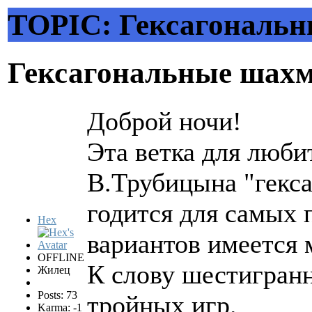
TOPIC: Гексагональ
Гексагональные шах
Доброй ночи!
Эта ветка для люб
В.Трубицына "гекса
годится для самых 
Hex
вариантов имеется 
OFFLINE
К слову шестигранн
Жилец
Posts: 73
тройных игр.
Karma: -1