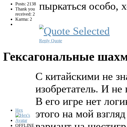
пыркаться особо, х
Posts: 2138
Thank you
received: 2
Karma: 2
Reply
Quote
Гексагональные шах
С китайскими не зн
изобретатель. И не
В его игре нет лог
Hex
этого на мой взгля
вариант на шестигр
OFFLINE