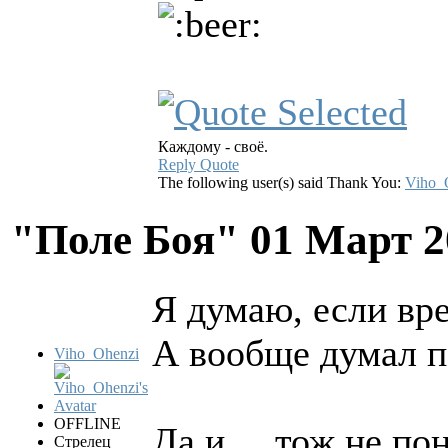
Каждому - своё.
Reply
Quote
The following user(s) said Thank You:
Viho_
"Поле Боя"
01 Март 2
Я думаю, если вре
А вообще думал п
Viho_Ohenzi
OFFLINE
Да и ... тож не п
Стрелец