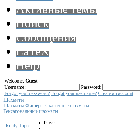
Активные темы
Поиск
Сообщения
LaTeX
Help
Welcome,
Guest
Username:
Password:
Forgot your password?
Forgot your username?
Create an account
Шахматы
Шахматы Фишера. Сказочные шахматы
Гексагональные шахматы
Page:
Reply Topic
1