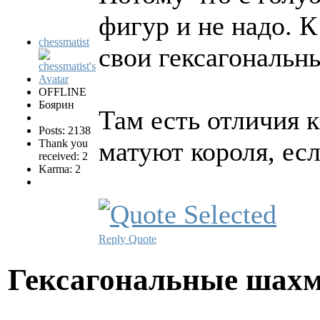
фигур и не надо. 
chessmatist
свои гексагональн
OFFLINE
Боярин
Там есть отличия к
Posts: 2138
матуют короля, есл
Thank you
received: 2
Karma: 2
Reply
Quote
Гексагональные шах