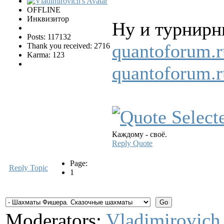
OFFLINE
Инквизитор
Ну и турнирн
Posts: 117132
quantoforum.r
Thank you received: 2716
Karma: 123
quantoforum.r
Каждому - своё.
Reply
Quote
Page:
Reply Topic
1
Moderators:
Vladimirovich