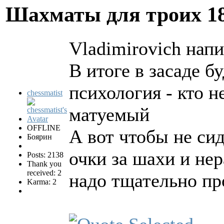
Шахматы для троих
1
Vladimirovich напи
В итоге в засаде б
психология - кто 
chessmatist
матуемый
OFFLINE
А вот чтобы не сид
Боярин
очки за шахи и не
Posts: 2138
Thank you
received: 2
надо тщательно пр
Karma: 2