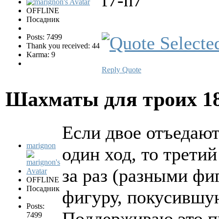
OFFLINE
Посадник
Posts: 7499
Thank you received: 44
Karma: 9
Reply
Quote
Шахматы для троих
1
Если двое отъедают
marignon
один ход, то третий
за раз (разными фи
OFFLINE
Посадник
фигуру, покусившую
Posts:
Поддерживаю это п
7499