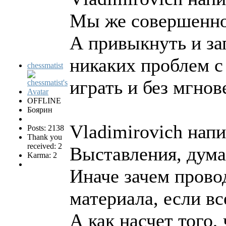
Мы же совершенно 
А привыкнуть и за
никаких проблем с 
chessmatist
играть и без мгнов
OFFLINE
Боярин
Vladimirovich напи
Posts: 2138
Thank you
received: 2
Выставления, дум
Karma: 2
Иначе зачем пров
материала, если вс
А как насчет того,