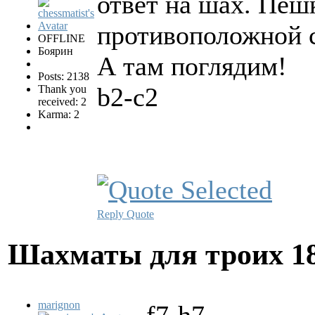
ответ на шах. Пе
противоположной с
OFFLINE
Боярин
А там поглядим!
Posts: 2138
b2-c2
Thank you
received: 2
Karma: 2
Reply
Quote
Шахматы для троих
1
marignon
f7-h7