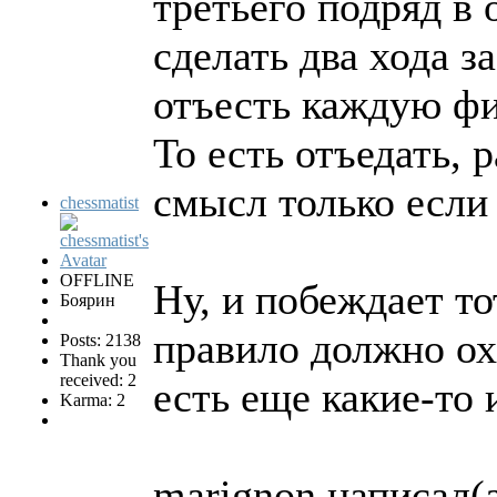
третьего подряд в 
сделать два хода з
отъесть каждую фи
То есть отъедать, 
смысл только если
chessmatist
OFFLINE
Ну, и побеждает то
Боярин
правило должно ох
Posts: 2138
Thank you
received: 2
есть еще какие-то 
Karma: 2
marignon написал(а