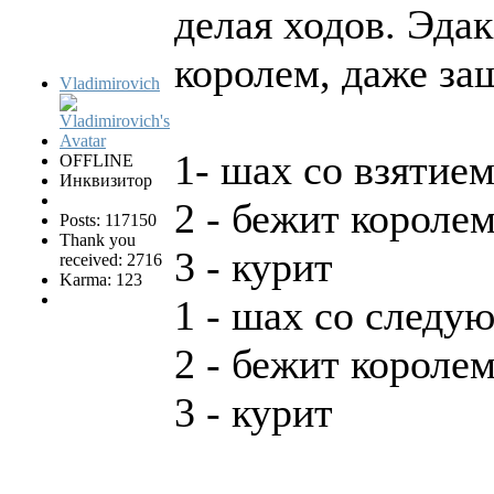
делая ходов. Эда
королем, даже за
Vladimirovich
1- шах со взятие
OFFLINE
Инквизитор
2 - бежит короле
Posts: 117150
Thank you
3 - курит
received: 2716
Karma: 123
1 - шах со следу
2 - бежит короле
3 - курит