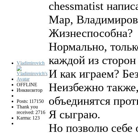
chessmatist напис
Мар, Владимирови
Жизнеспособна?
Нормально, тольк
каждой из сторон
Vladimirovich
И как играем? Бе
Неизбежно также,
OFFLINE
Инквизитор
объединятся прот
Posts: 117150
Thank you
Я сыграю.
received: 2716
Karma: 123
Но позволю себе 