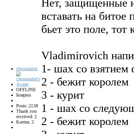
Нет, защищенные н
вставать на битое 
бьет это поле, тот
Vladimirovich напи
1- шах со взятием
chessmatist
2 - бежит королем
OFFLINE
3 - курит
Боярин
1 - шах со следую
Posts: 2138
Thank you
received: 2
2 - бежит королем
Karma: 2