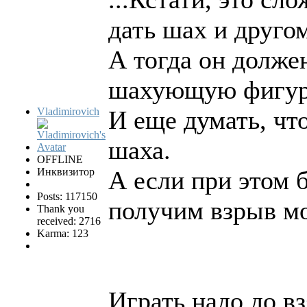
дать шах и друго
А тогда он должен
шахующую фигур
Vladimirovich
И еще думать, чт
шаха.
OFFLINE
Инквизитор
А если при этом 
Posts: 117150
получим взрыв м
Thank you
received: 2716
Karma: 123
Играть надо до вз