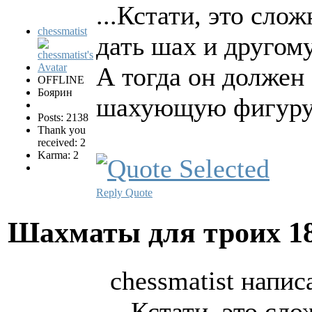
...Кстати, это сло
chessmatist
дать шах и другому
А тогда он должен 
OFFLINE
Боярин
шахующую фигуру
Posts: 2138
Thank you
received: 2
Karma: 2
Reply
Quote
Шахматы для троих
1
chessmatist напис
...Кстати, это сл