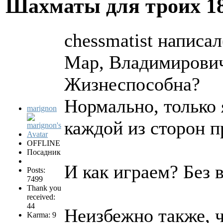
Шахматы для троих
1
chessmatist написал
Мар, Владимирович
Жизнеспособна?
Нормально, только 
marignon
каждой из сторон п
OFFLINE
Посадник
И как играем? Без 
Posts:
7499
Thank you
received:
44
Неизбежно также, ч
Karma: 9