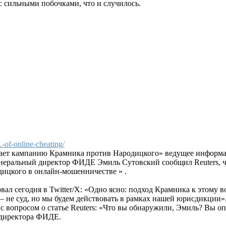
 с сильными побочками, что и случилось.
-of-online-cheating/
чает кампанию Крамника против Народицкого» ведущее информац
неральный директор ФИДЕ Эмиль Сутовский сообщил Reuters, ч
ицкого в онлайн-мошенничестве » .
ал сегодня в Twitter/X: «Одно ясно: подход Крамника к этому в
 не суд, но мы будем действовать в рамках нашей юрисдикции»
с вопросом о статье Reuters: «Что вы обнаружили, Эмиль? Вы 
 директора ФИДЕ.