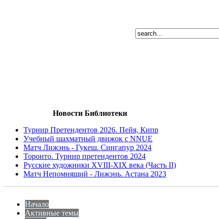
Новости Библиотеки
Турнир Претендентов 2026. Пейя, Кипр
Учебный шахматный движок с NNUE
Матч Лижэнь - Гукеш. Сингапур 2024
Торонто. Турнир претендентов 2024
Русские художники XVIII-XIX века (Часть II)
Матч Непомнящий - Лижэнь. Астана 2023
Начало
Активные темы