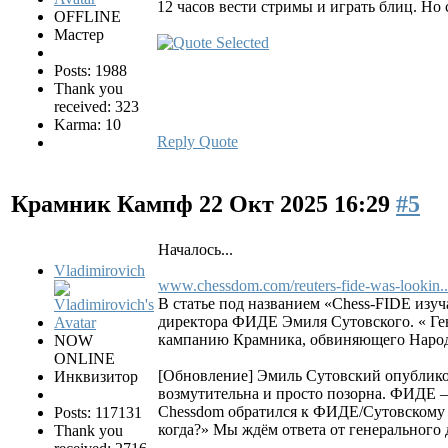
12 часов вести стримы и играть блиц. Но
OFFLINE
Мастер
Posts: 1988
Thank you
received: 323
Karma: 10
Reply
Quote
Крамник Кампф
22 Окт 2025 16:29
#5
Началось...
Vladimirovich
www.chessdom.com/reuters-fide-was-lookin...
В статье под названием «Chess-FIDE изу
директора ФИДЕ Эмиля Сутовского. « Ге
кампанию Крамника, обвиняющего Народ
NOW
ONLINE
[Обновление] Эмиль Сутовский опубликов
Инквизитор
возмутительна и просто позорна. ФИДЕ —
Chessdom обратился к ФИДЕ/Сутовскому 
Posts: 117131
когда?» Мы ждём ответа от генерального
Thank you