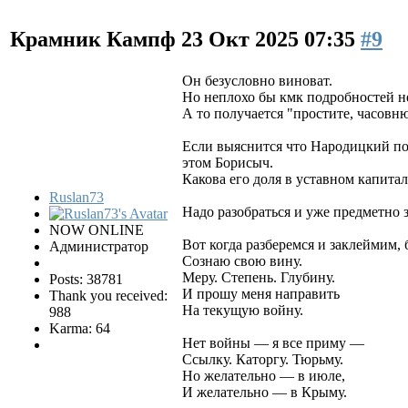
Крамник Кампф
23 Окт 2025 07:35
#9
Он безусловно виноват.
Но неплохо бы кмк подробностей не
А то получается "простите, часовню
Если выяснится что Народицкий пог
этом Борисыч.
Какова его доля в уставном капита
Ruslan73
Надо разобраться и уже предметно 
NOW ONLINE
Вот когда разберемся и заклеймим, 
Администратор
Сознаю свою вину.
Меру. Степень. Глубину.
Posts: 38781
И прошу меня направить
Thank you received:
На текущую войну.
988
Karma: 64
Нет войны — я все приму —
Ссылку. Каторгу. Тюрьму.
Но желательно — в июле,
И желательно — в Крыму.