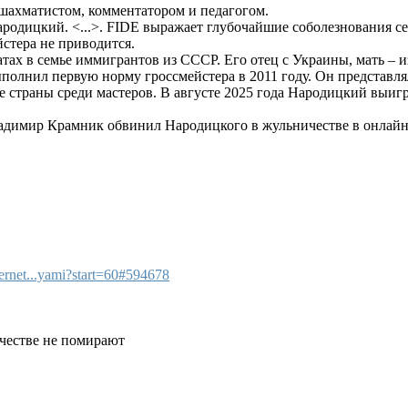
шахматистом, комментатором и педагогом.
родицкий. <...>. FIDE выражает глубочайшие соболезнования се
стера не приводится.
х в семье иммигрантов из СССР. Его отец с Украины, мать – и
олнил первую норму гроссмейстера в 2011 году. Он представля
те страны среди мастеров. В августе 2025 года Народицкий выи
ладимир Крамник обвинил Народицкого в жульничестве в онлайн
ternet...yami?start=60#594678
.
ичестве не помирают