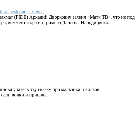
..k_v_posledneje_vrema
хмат (FIDE) Аркадий Дворкович заявил «Матч ТВ», что не под
ера, комментатора и стримера Даниэля Народицкого.
иноват, затеяв эту сказку про мальчика и волков.
е если волки и пришли.