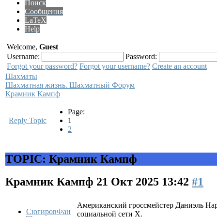
Поиск
Сообщения
LaTeX
Help
Welcome,
Guest
Username:
Password:
Forgot your password?
Forgot your username?
Create an account
Шахматы
Шахматная жизнь. Шахматный Форум
Крамник Кампф
Page:
Reply Topic
1
2
TOPIC: Крамник Кампф
Крамник Кампф
21 Окт 2025 13:42
#1
Американский гроссмейстер Даниэль Наро
СюгировФан
социальной сети X.