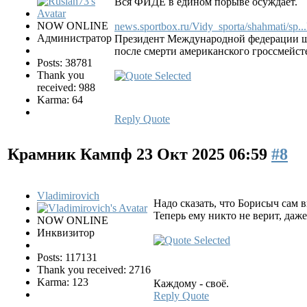
Вся ФИДЕ в едином порыве осуждает.
NOW ONLINE
news.sportbox.ru/Vidy_sporta/shahmati/sp.
Администратор
Президент Международной федерации ша
после смерти американского гроссмейст
Posts: 38781
Thank you
received: 988
Karma: 64
Reply
Quote
Крамник Кампф
23 Окт 2025 06:59
#8
Vladimirovich
Надо сказать, что Борисыч сам в
Теперь ему никто не верит, даж
NOW ONLINE
Инквизитор
Posts: 117131
Thank you received: 2716
Karma: 123
Каждому - своё.
Reply
Quote