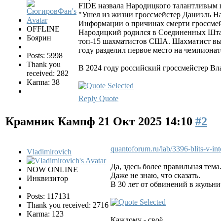
FIDE назвала Народицкого талантливым 
"Ушел из жизни гроссмейстер Даниэль На
Информации о причинах смерти гроссмей
OFFLINE
Народицкий родился в Соединенных Штата
Боярин
топ-15 шахматистов США. Шахматист вып
году разделил первое место на чемпиона
Posts: 5998
Thank you
В 2024 году российский гроссмейстер В
received: 282
Karma: 38
Reply
Quote
Крамник Кампф
21 Окт 2025 14:10
#2
quantoforum.ru/lab/3396-blits-v-in
Vladimirovich
Да, здесь более правильная тема
NOW ONLINE
Даже не знаю, что сказать.
Инквизитор
В 30 лет от обвинений в жульн
Posts: 117131
Thank you received: 2716
Karma: 123
Каждому - своё.