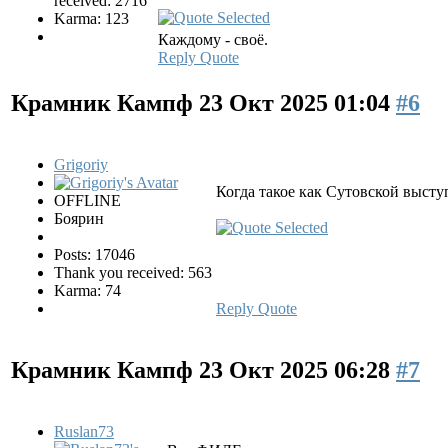
received: 2716
Karma: 123
Каждому - своё.
Reply
Quote
Крамник Кампф
23 Окт 2025 01:04
#6
Grigoriy
Когда такое как Сутовской выступа
OFFLINE
Боярин
Posts: 17046
Thank you received: 563
Karma: 74
Reply
Quote
Крамник Кампф
23 Окт 2025 06:28
#7
Ruslan73