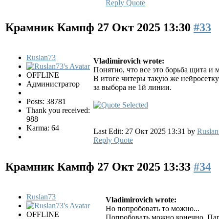
Reply
Quote
Крамник Кампф
27 Окт 2025 13:30
#33
Ruslan73
Vladimirovich wrote:
Понятно, что все это борьба щита и м
OFFLINE
В итоге читеры такую же нейросетку 
Администратор
за выбора не 1й линии.
Posts: 38781
Thank you received:
988
Karma: 64
Last Edit: 27 Окт 2025 13:31 by
Ruslan
Reply
Quote
Крамник Кампф
27 Окт 2025 13:33
#34
Ruslan73
Vladimirovich wrote:
Но попробовать то можно...
OFFLINE
Попробовать можно конечно. Пар