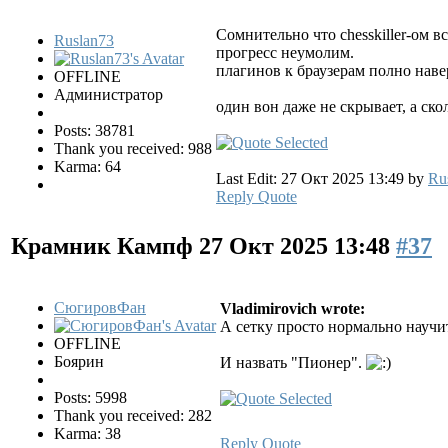
Сомнительно что chesskiller-ом в
Ruslan73
прогресс неумолим.
плагинов к браузерам полно наве
OFFLINE
Администратор
один вон даже не скрывает, а ско
Posts: 38781
Thank you received: 988
Karma: 64
Last Edit: 27 Окт 2025 13:49 by
Ru
Reply
Quote
Крамник Кампф
27 Окт 2025 13:48
#37
СюгировФан
Vladimirovich wrote:
А сетку просто нормально научи
OFFLINE
Боярин
И назвать "Пионер".
Posts: 5998
Thank you received: 282
Karma: 38
Reply
Quote