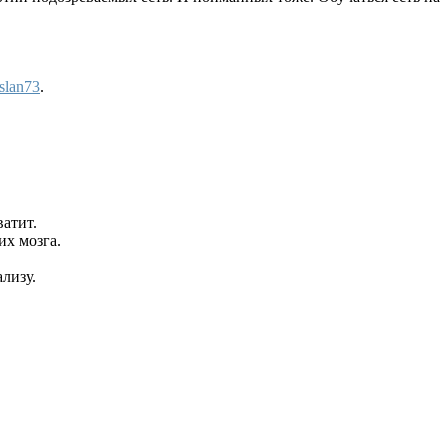
slan73
.
атит.
их мозга.
ализу.