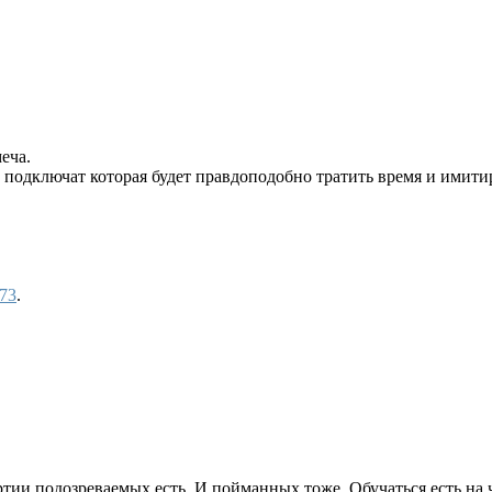
еча.
подключат которая будет правдоподобно тратить время и имитиро
73
.
тии подозреваемых есть. И пойманных тоже. Обучаться есть на 