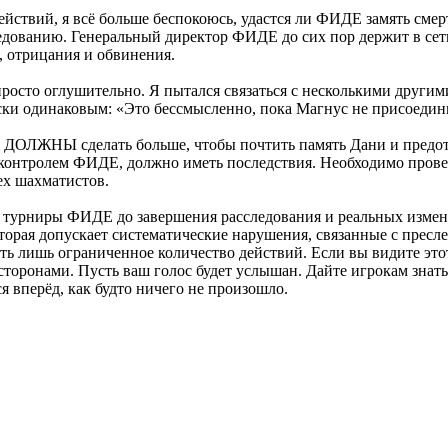
ействий, я всё больше беспокоюсь, удастся ли ФИДЕ замять сме
ледованию. Генеральный директор ФИДЕ до сих пор держит в сет
 отрицания и обвинения.
осто оглушительно. Я пытался связаться с несколькими другим
ски одинаковым: «Это бессмысленно, пока Магнус не присоеди
, ДОЛЖНЫ сделать больше, чтобы почтить память Дани и предот
 контролем ФИДЕ, должно иметь последствия. Необходимо прове
ех шахматистов.
турниры ФИДЕ до завершения расследования и реальных измене
оторая допускает систематические нарушения, связанные с прес
ть лишь ограниченное количество действий. Если вы видите это
торонами. Пусть ваш голос будет услышан. Дайте игрокам знат
 вперёд, как будто ничего не произошло.