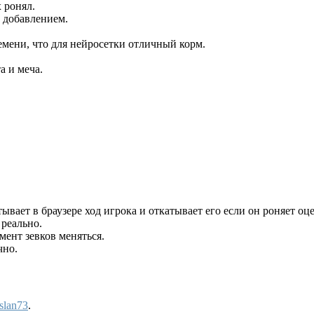
х ронял.
 добавлением.
емени, что для нейросетки отличный корм.
а и меча.
ывает в браузере ход игрока и откатывает его если он роняет о
 реально.
мент зевков меняться.
чно.
slan73
.