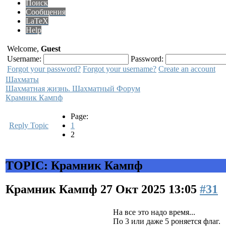
Поиск
Сообщения
LaTeX
Help
Welcome,
Guest
Username:
Password:
Forgot your password?
Forgot your username?
Create an account
Шахматы
Шахматная жизнь. Шахматный Форум
Крамник Кампф
Page:
Reply Topic
1
2
TOPIC: Крамник Кампф
Крамник Кампф
27 Окт 2025 13:05
#31
На все это надо время...
По 3 или даже 5 роняется флаг.