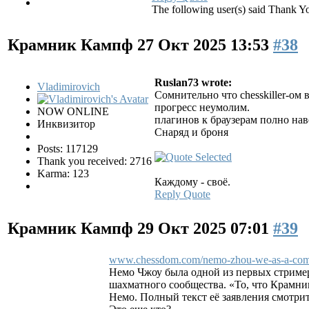
The following user(s) said Thank Y
Крамник Кампф
27 Окт 2025 13:53
#38
Ruslan73 wrote:
Vladimirovich
Сомнительно что chesskiller-ом 
прогресс неумолим.
NOW ONLINE
плагинов к браузерам полно на
Инквизитор
Снаряд и броня
Posts: 117129
Thank you received: 2716
Karma: 123
Каждому - своё.
Reply
Quote
Крамник Кампф
29 Окт 2025 07:01
#39
www.chessdom.com/nemo-zhou-we-as-a-commu.
Немо Чжоу была одной из первых стримеро
шахматного сообщества. «То, что Крамни
Немо. Полный текст её заявления смотри