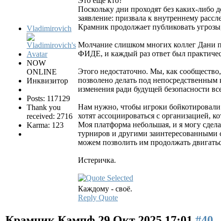
Это еще кто?
Поскольку дни проходят без каких-либо д
заявление: призвала к внутреннему расс
Крамник продолжает публиковать угрозы,
Vladimirovich
Молчание слишком многих коллег Дани пр
ФИДЕ, и каждый раз ответ был практиче
NOW
Этого недостаточно. Мы, как сообщество
ONLINE
позволено делать под непосредственным
Инквизитор
изменения ради будущей безопасности вс
Posts: 117129
Нам нужно, чтобы игроки бойкотировали 
Thank you
хотят ассоциироваться с организацией, к
received: 2716
Моя платформа небольшая, и я могу сдела
Karma: 123
турниров и другими заинтересованными с
можем позволить им продолжать двигаться
Истеричка.
Каждому - своё.
Reply
Quote
Крамник Кампф
29 Окт 2025 17:01
#40