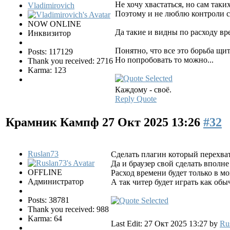
Не хочу хвастаться, но сам таки
Vladimirovich
Поэтому и не люблю контроли с
NOW ONLINE
Да такие и видны по расходу вр
Инквизитор
Понятно, что все это борьба щит
Posts: 117129
Но попробовать то можно...
Thank you received: 2716
Karma: 123
Каждому - своё.
Reply
Quote
Крамник Кампф
27 Окт 2025 13:26
#32
Ruslan73
Сделать плагин который перехват
Да и браузер свой сделать вполне
OFFLINE
Расход времени будет только в мо
Администратор
А так читер будет играть как обы
Posts: 38781
Thank you received: 988
Karma: 64
Last Edit: 27 Окт 2025 13:27 by
Ru