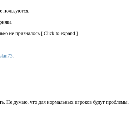
се пользуются.
рняка
лько не призналось
[ Click to expand ]
slan73
.
ть. Не думаю, что для нормальных игроков будут проблемы.