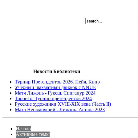
Новости Библиотеки
Турнир Претендентов 2026. Пейя, Кипр
Учебный шахматный движок с NNUE
Матч Лижэнь - Гукеш. Сингапур 2024
Торонто. Турнир претендентов 2024
Русские художники XVIII-XIX века (Часть II)
Матч Непомнящий - Лижэнь. Астана 2023
Начало
Активные темы