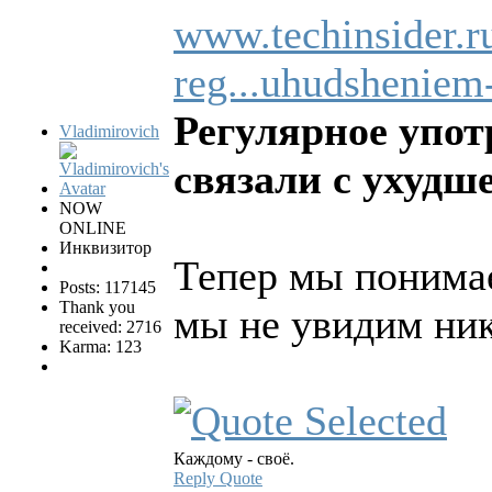
www.techinsider.
reg...uhudsheniem
Регулярное упот
Vladimirovich
связали с ухудш
NOW
ONLINE
Инквизитор
Тепер мы понима
Posts: 117145
Thank you
мы не увидим ни
received: 2716
Karma: 123
Каждому - своё.
Reply
Quote