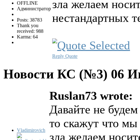
зла желаем носи
OFFLINE
Администратор
нестандартных т
Posts: 38783
Thank you
received: 988
Karma: 64
Reply
Quote
Новости КС (№3)
06 И
Ruslan73 wrote:
Давайте не будем 
то скажут что мы
Vladimirovich
зла желаем носи