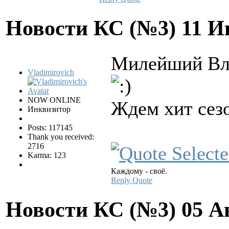
Новости КС (№3)
11 И
Милейший Вла
Vladimirovich
NOW ONLINE
Ждем хит сезо
Инквизитор
Posts: 117145
Thank you received:
2716
Karma: 123
Каждому - своё.
Reply
Quote
Новости КС (№3)
05 А