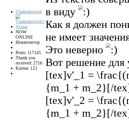
в виду
Vladimirovich
Как я должен пон
NOW
не имеет значени
ONLINE
Инквизитор
Это неверно
Posts: 117145
Thank you
Вот решение для 
received: 2716
Karma: 123
[tex]v'_1 = \frac
{m_1 + m_2}[/tex
[tex]v'_2 = \frac
{m_1 + m_2}[/tex