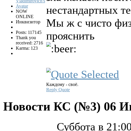
нестандартных т
NOW
ONLINE
Мы ж с чисто физ
Инквизитор
прояснить
Posts: 117145
Thank you
received: 2716
Karma: 123
Каждому - своё.
Reply
Quote
Новости КС (№3)
06 И
Суббота в 21:0