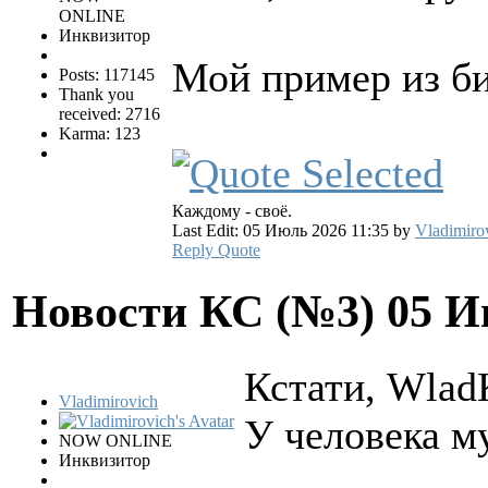
ONLINE
Инквизитор
Мой пример из би
Posts: 117145
Thank you
received: 2716
Karma: 123
Каждому - своё.
Last Edit: 05 Июль 2026 11:35 by
Vladimiro
Reply
Quote
Новости КС (№3)
05 И
Кстати, Wlad
Vladimirovich
У человека му
NOW ONLINE
Инквизитор