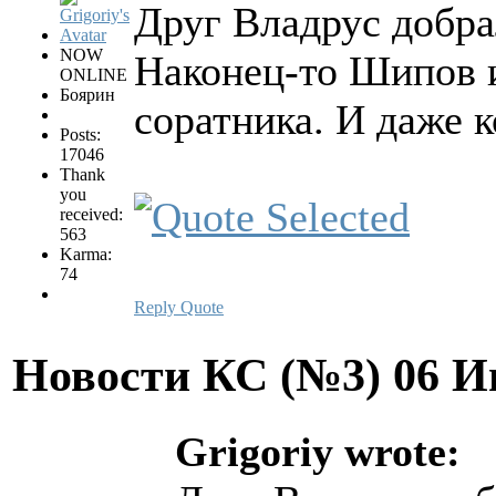
Друг Владрус добра
NOW
Наконец-то Шипов и
ONLINE
Боярин
соратника. И даже к
Posts:
17046
Thank
you
received:
563
Karma:
74
Reply
Quote
Новости КС (№3)
06 И
Grigoriy wrote: