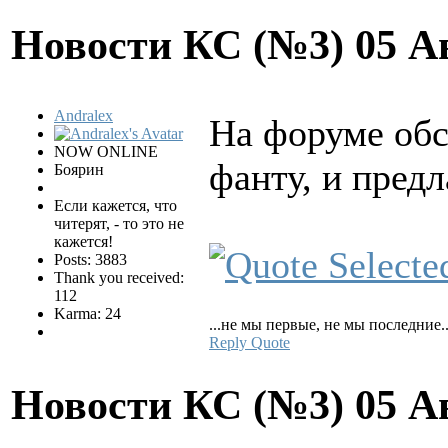
Новости КС (№3)
05 А
Andralex
На форуме обс
NOW ONLINE
фанту, и пред
Боярин
Если кажется, что
читерят, - то это не
кажется!
Posts: 3883
Thank you received:
112
Karma: 24
...не мы первые, не мы последние..
Reply
Quote
Новости КС (№3)
05 А