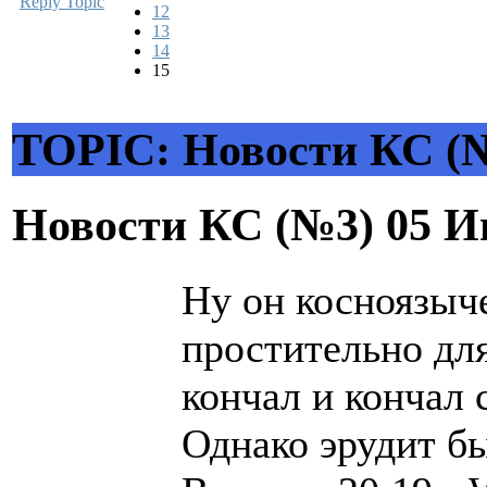
Reply Topic
12
13
14
15
TOPIC: Новости КС (
Новости КС (№3)
05 И
Ну он косноязыче
простительно для
кончал и кончал 
Однако эрудит бы