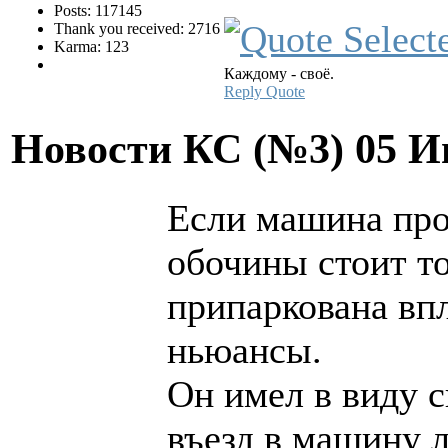
Posts: 117145
Thank you received: 2716
Karma: 123
Каждому - своё.
Reply
Quote
Новости КС (№3)
05 И
Если машина прос
обочины стоит то
припаркована вп
ньюансы.
Он имел в виду с
въезд в машину 