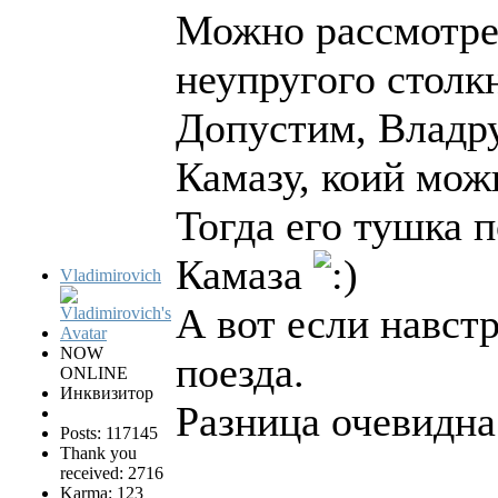
Можно рассмотрет
неупругого столкн
Допустим, Владру
Камазу, коий мож
Тогда его тушка 
Камаза
Vladimirovich
А вот если навстр
NOW
поезда.
ONLINE
Инквизитор
Разница очевидна.
Posts: 117145
Thank you
received: 2716
Karma: 123