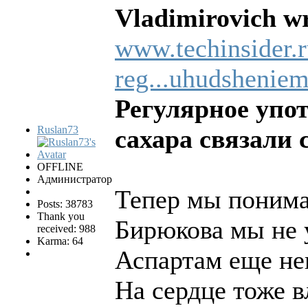
Vladimirovich wr
www.techinsider.
reg...uhudshenie
Регулярное упот
Ruslan73
сахара связали
OFFLINE
Администратор
Тепер мы понима
Posts: 38783
Thank you
Бирюкова мы не 
received: 988
Karma: 64
Аспартам еще неи
На сердце тоже в