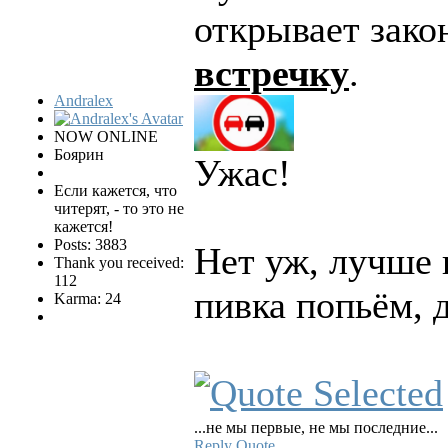
открывает зако
встречку
.
Andralex
NOW ONLINE
Боярин
Ужас!
Если кажется, что
читерят, - то это не
кажется!
Posts: 3883
Нет уж, лучше 
Thank you received:
112
пивка попьём, 
Karma: 24
...не мы первые, не мы последние...
Reply
Quote