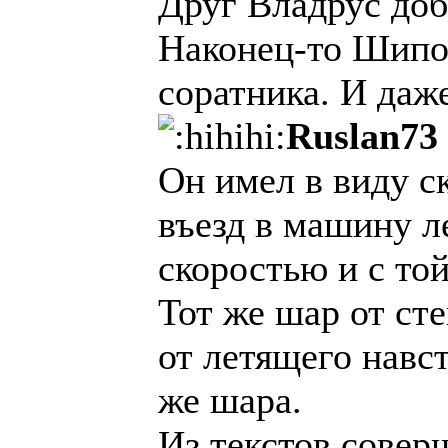
Друг Владрус доб
Наконец-то Шипов
соратника. И даж
Ruslan73 
Он имел в виду ск
въезд в машину л
скоростью и с то
Тот же шар от сте
от летящего навс
же шара.
Из текстов совер