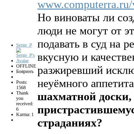
www.computerra.ru/
Но виноваты ли соз
люди не могут от эт
подавать в суд на р
Serge_P
вкусную и качестве
OFFLINE
разжиревший исклю
Бояринъ
неуёмного аппетит
Posts:
1568
шахматной доски, 
Thank
you
received:
пристрастившемус
6
Karma: 1
страданиях?