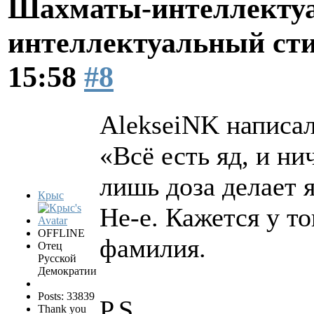
Шахматы-интеллектуа
интеллектуальный ст
15:58
#8
AlekseiNK написал
«Всё есть яд, и ни
лишь доза делает 
Крыс
Не-е. Кажется у т
OFFLINE
фамилия.
Отец
Русской
Демократии
Posts: 33839
P.S.
Thank you