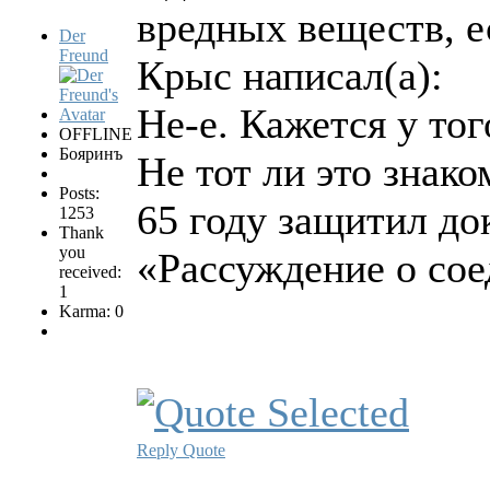
вредных веществ, е
Der
Freund
Крыс написал(а):
Не-е. Кажется у то
OFFLINE
Бояринъ
Не тот ли это знак
Posts:
65 году защитил до
1253
Thank
you
«Рассуждение о сое
received:
1
Karma: 0
Reply
Quote