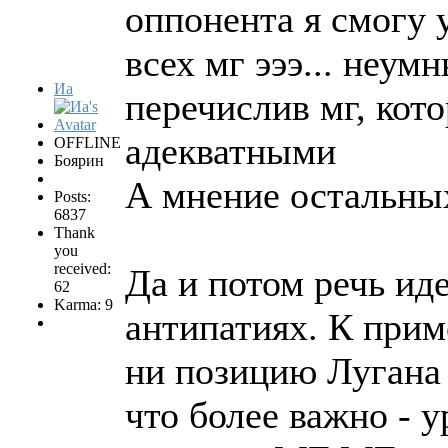
оппонента я смогу 
всех мг эээ... неу
Иа
перечислив мг, кот
адекватными
OFFLINE
Боярин
А мнение остальны
Posts:
6837
Thank
you
received:
Да и потом речь ид
62
Karma: 9
антипатиях. К прим
ни позицию Лугана 
что более важно - 