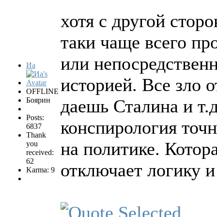
хотя с другой стор
таки чаще всего пр
или непосредственн
Иа
историей. Все зло 
OFFLINE
Боярин
даешь Сталина и т.
Posts:
конспирология точн
6837
Thank
на политике. Котор
you
received:
62
отключает логику и
Karma: 9