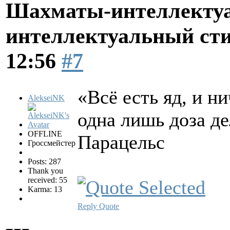
Шахматы-интеллектуа
интеллектуальный ст
12:56
#7
«Всё есть яд, и н
AlekseiNK
одна лишь доза д
OFFLINE
Парацельс
Гроссмейстер
Posts: 287
Thank you
received: 55
Karma: 13
Reply
Quote