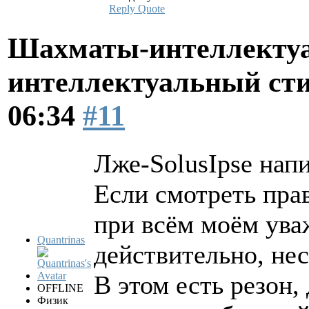
Reply
Quote
Шахматы-интеллектуа
интеллектуальный ст
06:34
#11
Лже-SolusIpse напи
Если смотреть прав
при всём моём ува
Quantrinas
действительно, нес
В этом есть резон,
OFFLINE
Физик