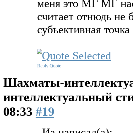
меня это МГ МГ нао
считает отнюдь не 
субъективная точка
Reply
Quote
Шахматы-интеллектуа
интеллектуальный ст
08:33
#19
Иа написал(а):