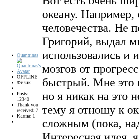
Вот есть очень ши
океану. Например, 
человечества. Не п
Григорий, выдал м
использовались и 
Quantrinas
мозгов от прогресс
OFFLINE
быстрый. Мне это 
Физик
но я никак на это 
Posts:
12340
Thank you
тему я отношу к о
received: 7
Karma: 1
сложным (пока, на
Интересная идея, я