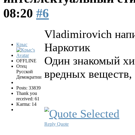
08:20
#6
Vladimirovich напи
Наркотик
Крыс
Один знакомый хим
OFFLINE
Отец
вредных веществ, 
Русской
Демократии
Posts: 33839
Thank you
received: 61
Karma: 14
Reply
Quote