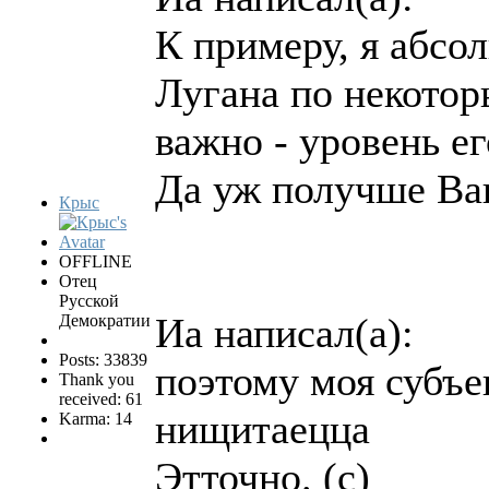
К примеру, я абс
Лугана по некотор
важно - уровень е
Да уж получше Ва
Крыс
OFFLINE
Отец
Русской
Иа написал(а):
Демократии
Posts: 33839
поэтому моя субъе
Thank you
received: 61
нищитаецца
Karma: 14
Этточно. (с)