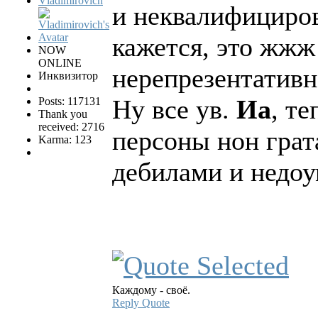
Vladimirovich
и неквалифициро
кажется, это жжж
NOW
ONLINE
нерепрезентатив
Инквизитор
Ну все ув.
Иа
, т
Posts: 117131
Thank you
received: 2716
персоны нон грат
Karma: 123
дебилами и недо
Каждому - своё.
Reply
Quote