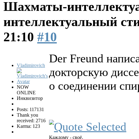
Шахматы-интеллектуа
интеллектуальный ст
21:10
#10
Der Freund написа
Vladimirovich
докторскую дисс
о соединении спи
NOW
ONLINE
Инквизитор
Posts: 117131
Thank you
received: 2716
Karma: 123
Каждому - своё.