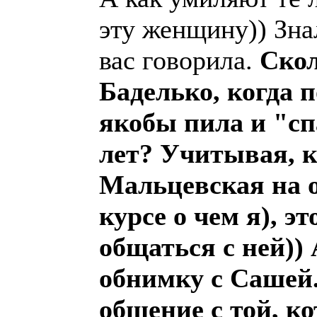
эту женщину)) Зна
вас говорила.
Скол
Баделько, когда 
якобы пила и "сп
лет? Учитывая, к
Мальцевская на 
курсе о чем я), э
общаться с ней))
обнимку с Сашей
общение с той, к