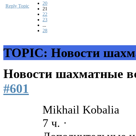
20
Reply Topic
21
22
23
...
28
TOPIC: Новости шахм
Новости шахматные в
#601
Mikhail Kobalia
7 ч. ·