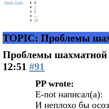
Reply Topic
4
5
6
...
10
TOPIC: Проблемы шах
Проблемы шахматной
12:51
#91
PP wrote:
E-not написал(а):
И неплохо бы осоз