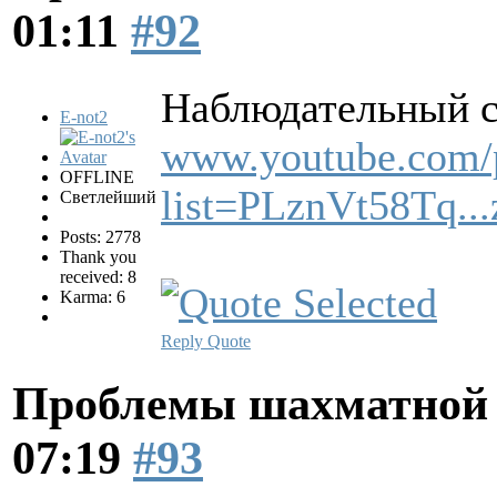
01:11
#92
Наблюдательный 
E-not2
www.youtube.com/p
OFFLINE
list=PLznVt58Tq.
Светлейший
Posts: 2778
Thank you
received: 8
Karma: 6
Reply
Quote
Проблемы шахматной
07:19
#93