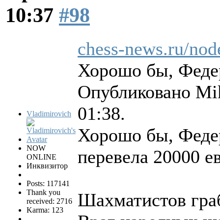
10:37
#98
chess-news.ru/nod
Хорошо бы, Феде
Опубликовано Mik
01:38.
Vladimirovich
Хорошо бы, Феде
NOW
перевела 20000 е
ONLINE
Инквизитор
Posts: 117141
Thank you
Шахматистов гр
received: 2716
Karma: 123