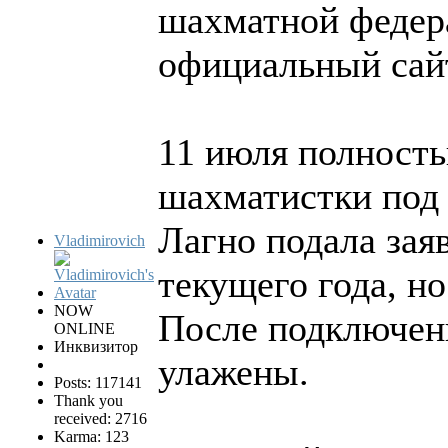
шахматной федер
официальный сай
11 июля полность
шахматистки под 
Лагно подала зая
Vladimirovich
текущего года, н
NOW
После подключен
ONLINE
Инквизитор
улажены.
Posts: 117141
Thank you
received: 2716
Karma: 123