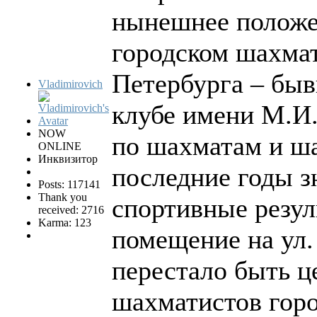
нынешнее положе
городском шахма
Петербурга – бы
Vladimirovich
клубе имени М.
NOW
по шахматам и ш
ONLINE
Инквизитор
последние годы з
Posts: 117141
Thank you
спортивные резул
received: 2716
Karma: 123
помещение на ул
перестало быть ц
шахматистов горо