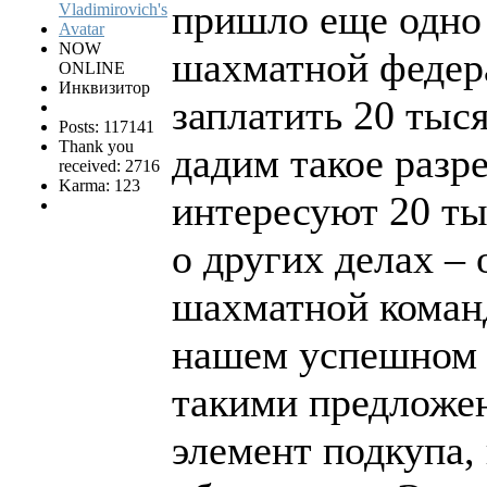
пришло еще одно
NOW
шахматной федера
ONLINE
Инквизитор
заплатить 20 тыся
Posts: 117141
Thank you
дадим такое разр
received: 2716
Karma: 123
интересуют 20 ты
о других делах –
шахматной команд
нашем успешном 
такими предложе
элемент подкупа,