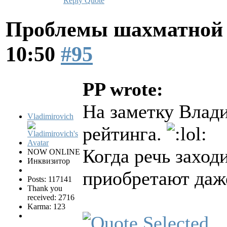
Reply
Quote
Проблемы шахматной
10:50
#95
PP wrote:
На заметку Влад
Vladimirovich
рейтинга.
Когда речь заход
NOW ONLINE
Инквизитор
приобретают даж
Posts: 117141
Thank you
received: 2716
Karma: 123