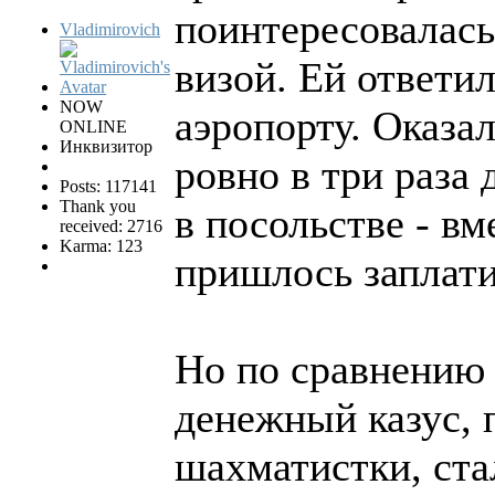
поинтересовалась 
Vladimirovich
визой. Ей ответил
NOW
аэропорту. Оказал
ONLINE
Инквизитор
ровно в три раза 
Posts: 117141
Thank you
в посольстве - в
received: 2716
Karma: 123
пришлось заплати
Но по сравнению
денежный казус, 
шахматистки, ста