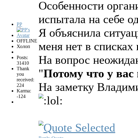
Особенности орган
испытала на себе о
PP
Я объяснила ситуац
OFFLINE
меня нет в списках 
Холоп
На вопрос неожида
Posts:
31410
Thank
"
Потому что у вас
you
received:
На заметку Владими
224
Karma:
-124