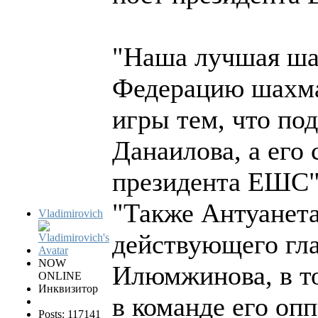
"Наша лучшая ша
Федерацию шахма
игры тем, что по
Данаилова, а его
президента ЕШС", 
"Также Антуанета
Vladimirovich
действующего гл
NOW
Илюмжинова, в то
ONLINE
Инквизитор
в команде его опп
Posts: 117141