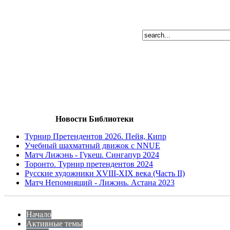
Новости Библиотеки
Турнир Претендентов 2026. Пейя, Кипр
Учебный шахматный движок с NNUE
Матч Лижэнь - Гукеш. Сингапур 2024
Торонто. Турнир претендентов 2024
Русские художники XVIII-XIX века (Часть II)
Матч Непомнящий - Лижэнь. Астана 2023
Начало
Активные темы