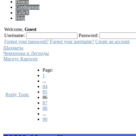
Поиск
Сообщения
LaTeX
Help
Welcome,
Guest
Username:
Password:
Forgot your password?
Forgot your username?
Create an account
Шахматы
Чемпионы и Легенды
Магнус Карлсен
Page:
1
...
84
85
Reply Topic
86
87
88
...
90