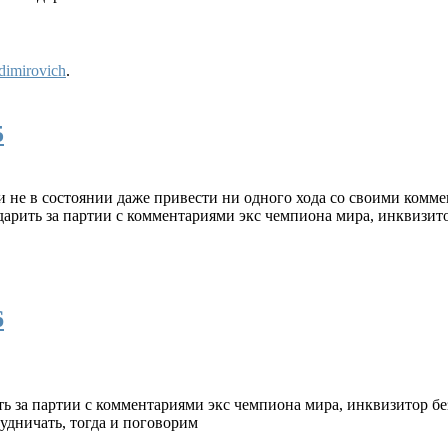
dimirovich
.
5
 не в состоянии даже привести ни одного хода со своими комм
арить за партии с комментариями экс чемпиона мира, инквизитор
6
ь за партии с комментариями экс чемпиона мира, инквизитор без
удничать, тогда и поговорим