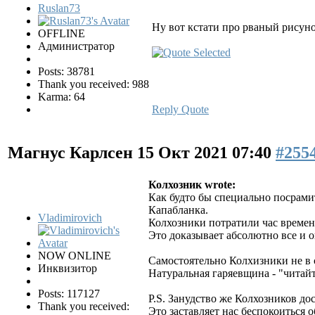
Ruslan73
Ну вот кстати про рваный рисуно
OFFLINE
Администратор
Posts: 38781
Thank you received: 988
Karma: 64
Reply
Quote
Магнус Карлсен
15 Окт 2021 07:40
#255
Колхозник wrote:
Как будто бы специально посрами
Капабланка.
Vladimirovich
Колхозники потратили час времен
Это доказывает абсолютно все и о
NOW ONLINE
Самостоятельно Колхизники не в 
Инквизитор
Натуральная гаряевщина - "читай
Posts: 117127
P.S. Занудство же Колхозников д
Thank you received:
Это заставляет нас беспокоиться об