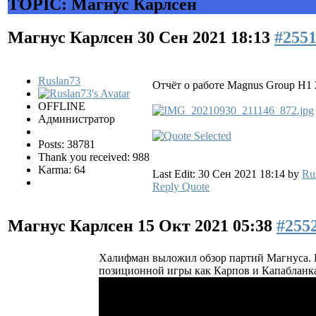
TOPIC: Магнус Карлсен
Магнус Карлсен
30 Сен 2021 18:13
#255
Ruslan73
Отчёт о работе Magnus Group H1 
OFFLINE
Администратор
Posts: 38781
Thank you received: 988
Karma: 64
Last Edit: 30 Сен 2021 18:14 by
Ru
Reply
Quote
Магнус Карлсен
15 Окт 2021 05:38
#255
Халифман выложил обзор партий Магнуса. К
позиционной игры как Карпов и Капабланка