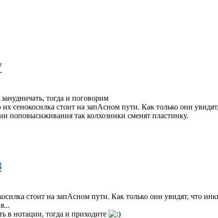
7
 занудничать, тогда и поговорим
их сенокосилка стоит на запАсном пути. Как только они увидят,
рии поповысиживания так колхозники сменят пластинку.
8
осилка стоит на запАсном пути. Как только они увидят, что инкв
...
ь в нотации, тогда и приходите