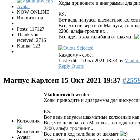
Ходы приводите и диаграммы для диск
NOW ONLINE
P.S.
Инквизитор
Вот ведь папуасы шахматные колхозн
Все, что не вера в св.Магнуса, то п
Posts: 117127
2200, альфа-троллинг...
Thank you
Все идет в ход талибана от шахмат
received: 2716
Karma: 123
Каждому - своё.
Last Edit: 15 Окт 2021 18:33 by
Vladimi
Reply
Quote
Магнус Карлсен
15 Окт 2021 19:37
#255
Vladimirovich wrote:
Ходы приводите и диаграммы для дискуссии, 
P.S.
Вот ведь папуасы шахматные колхозные как 
Колхозник
Все, что не вера в св.Магнуса, то подлежи
2200, альфа-троллинг...
Все идет в ход талибана от шахмат
Ходы многократно приводились, да только б