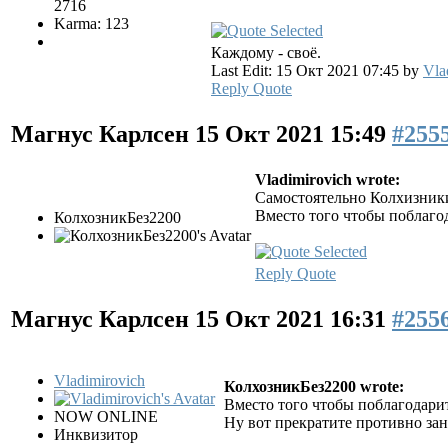
2716
Karma: 123
Каждому - своё.
Last Edit: 15 Окт 2021 07:45 by
Vla
Reply
Quote
Магнус Карлсен
15 Окт 2021 15:49
#255
Vladimirovich wrote:
Самостоятельно Колхизники
Вместо того чтобы поблагод
КолхозникБез2200
Reply
Quote
Магнус Карлсен
15 Окт 2021 16:31
#255
Vladimirovich
КолхозникБез2200 wrote:
Вместо того чтобы поблагодарит
NOW ONLINE
Ну вот прекратите противно зан
Инквизитор