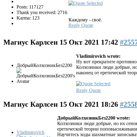
Posts: 117127
Thank you received: 2716
Karma: 123
Каждому - своё.
Reply
Quote
Магнус Карлсен
15 Окт 2021 17:42
#255
Vladimirovich wrote:
Ну вот прекратите противно
ДобрыйКолхозникБез2200
Колхозники люди добрые, но 
наконец от еретической тео
Reply
Quote
Магнус Карлсен
15 Окт 2021 18:26
#255
ДобрыйКолхозникБез2200 wrote:
Колхозники люди добрые, но их сенок
еретической теории поповысиживания
Vladimirovich
Научитесь ходы шахматные записыват