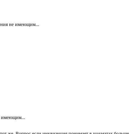
ния не имеющим...
 имеющим...
т тот же. Вопрос если инквизиция понимает в шахматах больше