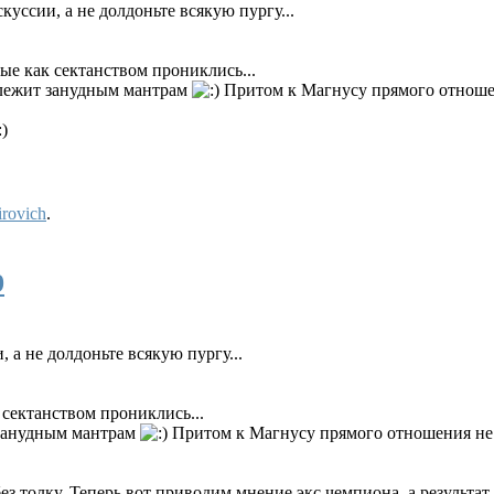
уссии, а не долдоньте всякую пургу...
ые как сектанством прониклись...
одлежит занудным мантрам
Притом к Магнусу прямого отноше
rovich
.
9
а не долдоньте всякую пургу...
сектанством прониклись...
т занудным мантрам
Притом к Магнусу прямого отношения не
ез толку. Теперь вот приводим мнение экс чемпиона, а результа