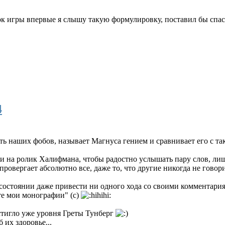
к игры впервые я слышу такую формулировку, поставил бы спаси
4
ть наших фобов, называет Магнуса гением и сравнивает его с 
и на ролик Халифмана, чтобы радостно услышать пару слов, ли
провергает абсолютно все, даже то, что другие никогда не говор
состоянии даже привести ни одного хода со своими комментари
те мои монографии" (с)
остигло уже уровня Греты Тунберг
 их здоровье...