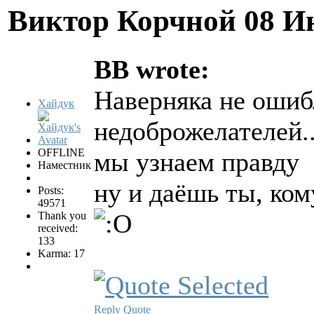
Виктор Корчной
08 И
BB wrote:
Наверняка не ошиб
Хайдук
недоброжелателей..
OFFLINE
мы узнаем правду
Наместник
ну и даёшь ты, ко
Posts:
49571
Thank you
received:
133
Karma: 17
Reply
Quote