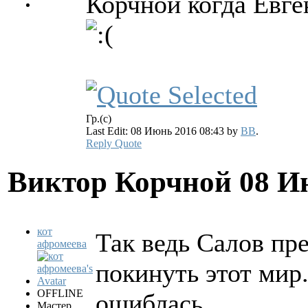
Корчной когда Евге
Гр.(с)
Last Edit: 08 Июнь 2016 08:43 by
BB
.
Reply
Quote
Виктор Корчной
08 И
кот
Так ведь Салов пр
афромеева
покинуть этот мир.
OFFLINE
ошиблась...
Мастер