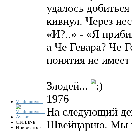
удалось добитьс
кивнул. Через нес
«И?..» - «Я приби
а Че Гевара? Че Г
понятия не имеет
Злодей...
1976
Vladimirovich
На следующий ден
Швейцарию. Мы не
OFFLINE
Инквизитор