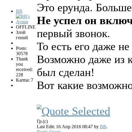
Это ерунда. Больше
BB
Не успел он включ
OFFLINE
первый звонок.
Злой
гений
То есть его даже не
Posts:
30578
Возможно даже из 
Thank
you
был сделан!
received:
228
Karma: 7
Вот какие возможно
Гр.(с)
Last Edit: 16 Апр 2016 08:47 by
BB
.
Reply
Quote