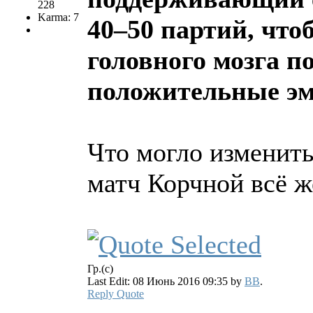
228
Karma: 7
40–50 партий, что
головного мозга п
положительные эм
Что могло изменить
матч Корчной всё ж
Гр.(с)
Last Edit: 08 Июнь 2016 09:35 by
BB
.
Reply
Quote