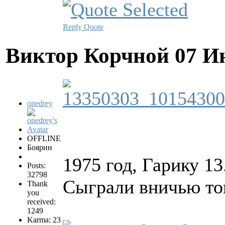
Reply
Quote
Виктор Корчной
07 И
onedrey
OFFLINE
Боярин
1975 год, Гарику 13
Posts:
32798
Сыграли вничью то
Thank
you
received:
1249
Karma: 23