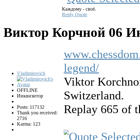
Каждому - своё.
Reply
Quote
Виктор Корчной
06 И
www.chessdom.c
legend/
Vladimirovich
Viktor Korchnoi
OFFLINE
Switzerland.
Инквизитор
Replay 665 of t
Posts: 117132
Thank you received:
2716
Karma: 123