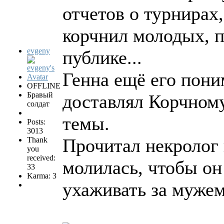
отчетов о турнирах
корчнил молодых, п
evgeny
публике...
Генна ещё его поним
OFFLINE
Бравый
доставлял Корчном
солдат
темы.
Posts:
3013
Прочитал некролог в
Thank
you
received:
молилась, чтобы он
33
Karma: 3
ухаживать за мужем