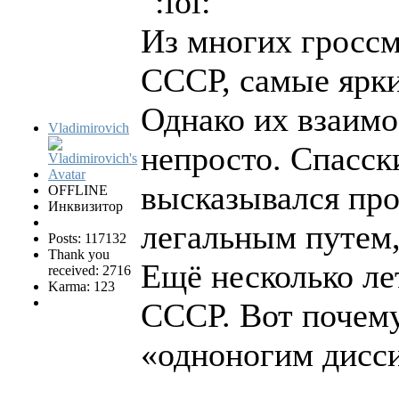
Из многих гроссм
СССР, самые ярки
Однако их взаимо
Vladimirovich
непросто. Спасск
высказывался про
OFFLINE
Инквизитор
легальным путем,
Posts: 117132
Thank you
Ещё несколько ле
received: 2716
Karma: 123
СССР. Вот почему
«одноногим дисс