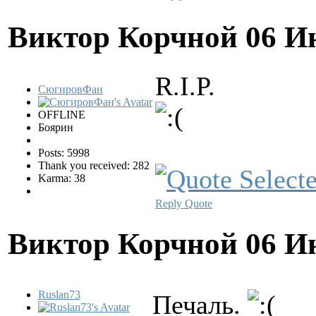
Виктор Корчной
06 И
R.I.P.
СюгировФан
OFFLINE
Боярин
Posts: 5998
Thank you received: 282
Karma: 38
Reply
Quote
Виктор Корчной
06 И
Ruslan73
Печаль.