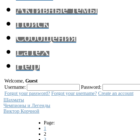
Активные темы
Поиск
Сообщения
LaTeX
Help
Welcome,
Guest
Username:
Password:
Forgot your password?
Forgot your username?
Create an account
Шахматы
Чемпионы и Легенды
Виктор Корчной
Page:
1
2
3