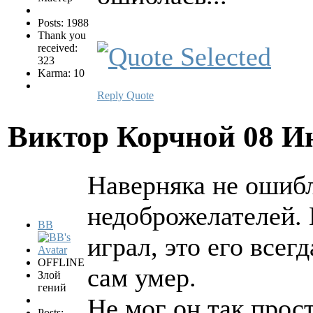
Posts: 1988
Thank you
received:
323
Karma: 10
Reply
Quote
Виктор Корчной
08 И
Наверняка не ошиб
недоброжелателей. 
BB
играл, это его всег
OFFLINE
сам умер.
Злой
гений
Не мог он так прост
Posts: