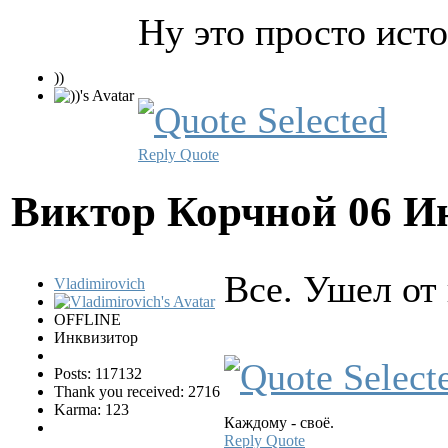
Ну это просто ист
))
Reply
Quote
Виктор Корчной
06 И
Все. Ушел от
Vladimirovich
OFFLINE
Инквизитор
Posts: 117132
Thank you received: 2716
Karma: 123
Каждому - своё.
Reply
Quote