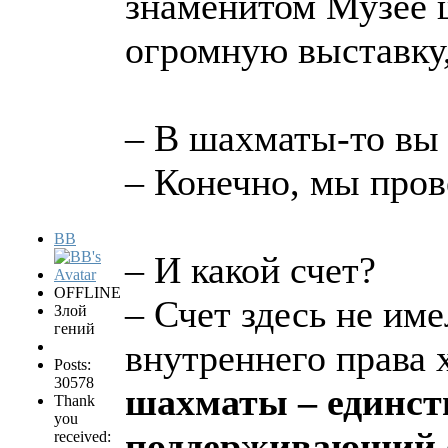
знаменитом Музее 
огромную выставку
– В шахматы-то вы
– Конечно, мы про
BB
– И какой счет?
OFFLINE
– Счет здесь не им
Злой
гений
внутреннего права 
Posts:
30578
шахматы – единст
Thank
you
поддерживающий е
received: