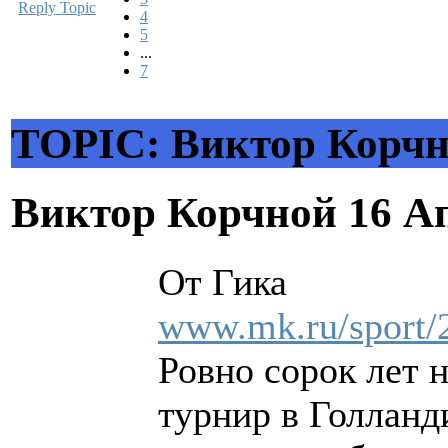
Reply Topic
4
5
...
7
TOPIC: Виктор Корч
Виктор Корчной
16 А
От Гика
www.mk.ru/sport/
Ровно сорок лет н
турнир в Голланд