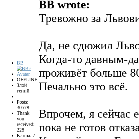
BB wrote:
Тревожно за Львови
Да, не сдюжил Льво
Когда-то давным-да
BB
проживёт больше 80
OFFLINE
Печально это всё.
Злой
гений
Posts:
30578
Впрочем, я сейчас 
Thank
you
пока не готов отка
received:
228
Karma: 7