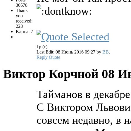
30578
Thank
you
received:
228
Karma: 7
Гр.(с)
Last Edit: 08 Июнь 2016 09:27 by
BB
.
Reply
Quote
Виктор Корчной
08 И
Тайманов в декабре
С Виктором Львович
совсем недавно, в 