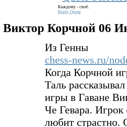
Каждому - своё.
Reply
Quote
Виктор Корчной
06 И
Из Генны
chess-news.ru/nod
Когда Корчной иг
Таль рассказывал
игры в Гаване Ви
Че Гевара. Игрок
любит страстно. 