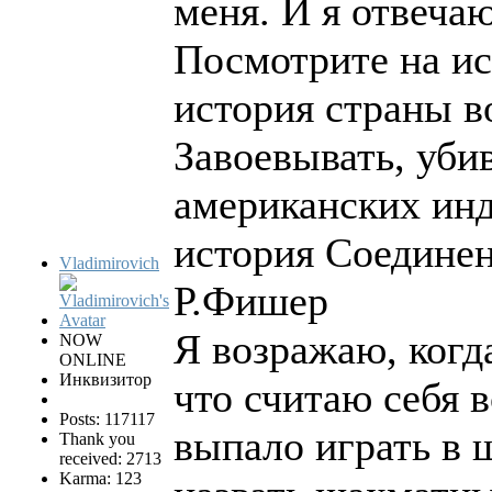
меня. И я отвеча
Посмотрите на и
история страны в
Завоевывать, убив
американских инд
история Соединен
Vladimirovich
Р.Фишер
Я возражаю, когд
NOW
ONLINE
Инквизитор
что считаю себя 
Posts: 117117
выпало играть в 
Thank you
received: 2713
Karma: 123