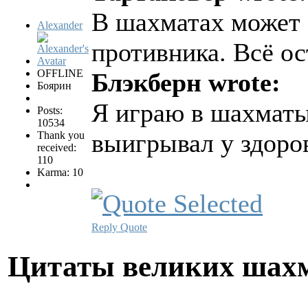
В шахматах может 
Alexander
противника. Всё ос
OFFLINE
Блэкберн wrote:
Боярин
Я играю в шахматы 
Posts:
10534
выигрывал у здоро
Thank you
received:
110
Karma: 10
Reply
Quote
Цитаты великих шах