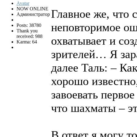
NOW ONLINE
Главное же, что 
Администратор
неповторимое ощ
Posts: 38780
Thank you
received: 988
охватывает и со
Karma: 64
зрителей… Я зар
далее Таль: – Ка
хорошо известно,
завоевать первое
что шахматы – эт
В ответ я могу т