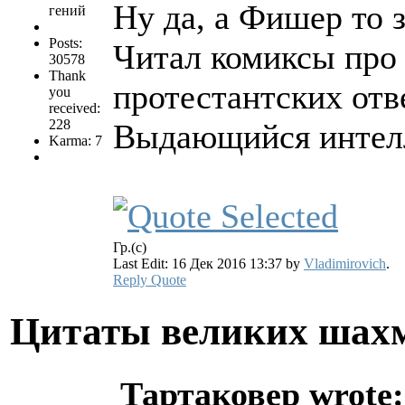
Ну да, а Фишер то 
гений
Posts:
Читал комиксы про 
30578
Thank
протестантских отв
you
received:
228
Выдающийся интелле
Karma: 7
Гр.(с)
Last Edit: 16 Дек 2016 13:37 by
Vladimirovich
.
Reply
Quote
Цитаты великих шах
Тартаковер wrote: