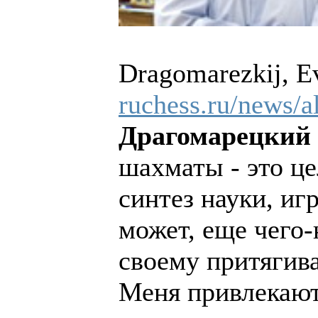
Dragomarezkij, E
ruchess.ru/news/a
Драгомарецкий 
шахматы - это це
синтез науки, иг
может, еще чего-
своему притягива
Меня привлекают