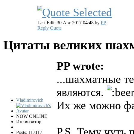
Last Edit: 30 Авг 2017 04:48 by
PP
.
Reply
Quote
Цитаты великих шах
PP wrote:
...шахматные т
являются.
Vladimirovich
Их же можно ф
NOW ONLINE
Инквизитор
P.S. Тему чуть
Posts: 117117