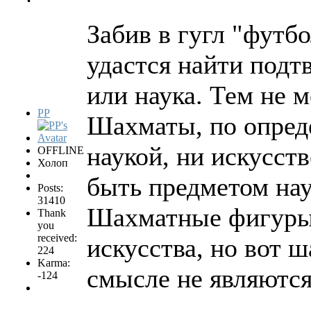
Забив в гугл "футбо
удастся найти подт
или наука. Тем не м
PP
Шахматы, по опред
наукой, ни искусст
OFFLINE
Холоп
быть предметом нау
Posts:
31410
Шахматные фигуры 
Thank
you
received:
искусства, но вот 
224
Karma:
смысле не являютс
-124