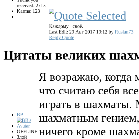
received: 2713
Karma: 123
Каждому - своё.
Last Edit: 29 Авг 2017 19:12 by
Ruslan73
.
Reply
Quote
Цитаты великих шах
Я возражаю, когда
что считаю себя вс
играть в шахматы. 
шахматным гением, 
BB
ничего кроме шахма
OFFLINE
Злой