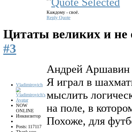
Каждому - своё.
Reply
Quote
Цитаты великих и не
#3
Андрей Аршавин
Я играл в шахматы
Vladimirovich
мыслить логическ
на поле, в котор
NOW
ONLINE
Инквизитор
Похоже, для футб
Posts: 117117
Thank you