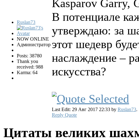
Kasparov Garry, 
В потенциале каж
Ruslan73
утверждаю: за ш
NOW ONLINE
этот шедевр буд
Администратор
наслаждение – ра
Posts: 38780
Thank you
received: 988
искусства?
Karma: 64
Last Edit: 29 Авг 2017 22:33 by
Ruslan73
.
Reply
Quote
Цитаты великих шах