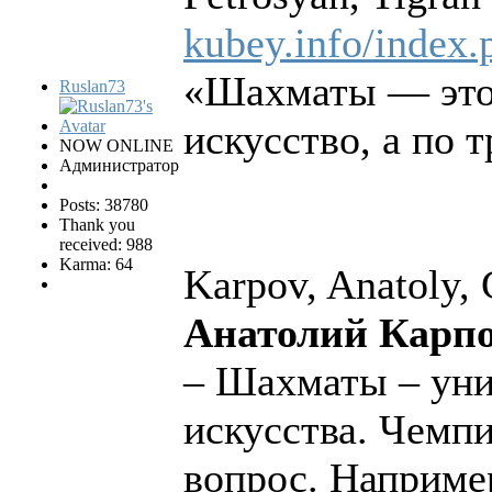
kubey.info/index.
«Шахматы — это
Ruslan73
искусство, а по 
NOW ONLINE
Администратор
Posts: 38780
Thank you
received: 988
Karma: 64
Karpov, Anatoly,
Анатолий Карпо
– Шахматы – уни
искусства. Чемп
вопрос. Наприме