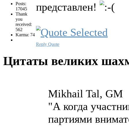
представлен!
Posts:
17045
Thank
you
received:
562
Karma: 74
Reply
Quote
Цитаты великих шах
Mikhail Tal, GM
"А когда участни
партиями внимат