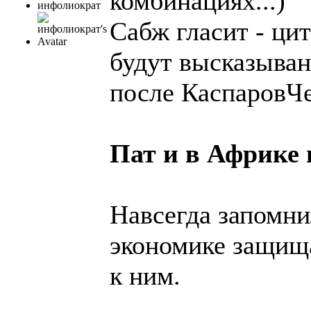
комбинациях...)
инфолиократ
Сабж гласит - ци
будут высказыван
после КаспаровЧе
Пат и в Африке 
Навсегда запомни
экономике защища
к ним.