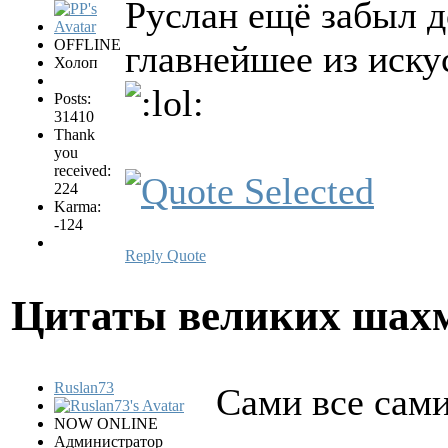
Руслан ещё забыл д
OFFLINE
главнейшее из иску
Холоп
Posts:
31410
Thank
you
received:
224
Karma:
-124
Reply
Quote
Цитаты великих шах
Ruslan73
Сами все сами
NOW ONLINE
Администратор