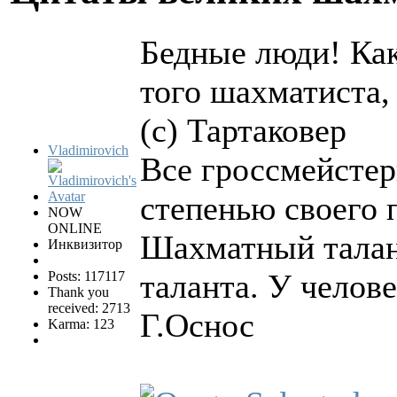
Бедные люди! Как
того шахматиста
(с) Тартаковер
Vladimirovich
Все гроссмейсте
степенью своего 
NOW
ONLINE
Шахматный талант
Инквизитор
таланта. У челове
Posts: 117117
Thank you
received: 2713
Г.Оснос
Karma: 123