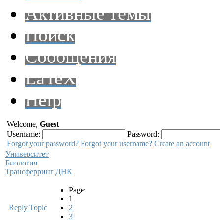
Активные темы
Поиск
Сообщения
LaTeX
Help
Welcome,
Guest
Username:
Password:
Forgot your password?
Forgot your username?
Create an account
Университет
Биология
Трансферринг ДНК
Page:
1
Reply Topic
2
3