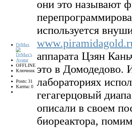
они это называют 
перепрограммирован
используется внуш
www.piramidagold.r
DrMax
аппарата Цзян Кань
OFFLINE
это в Домодедово. 
Ключник
лабораториях испол
Posts: 31
Karma: 0
гегагерцовый диапа
описали в своем по
биореактора, помим