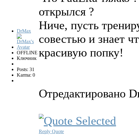
открылся ?
Ниче, пусть трениру
DrMax
совестью и знает ч
красивую попку!
OFFLINE
Ключник
Posts: 31
Karma: 0
Отредактировано Dr
Reply
Quote