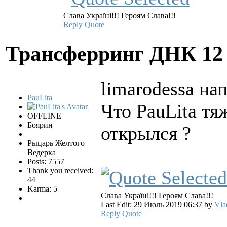
Слава Україні!!! Героям Слава!!!
Reply
Quote
Трансферринг ДНК
12
limarodessa нап
PauLita
Что PauLita тяж
OFFLINE
Боярин
открылся ?
Рыцарь Желтого
Ведерка
Posts: 7557
Thank you received:
44
Karma: 5
Слава Україні!!! Героям Слава!!!
Last Edit: 29 Июль 2019 06:37 by
Vla
Reply
Quote