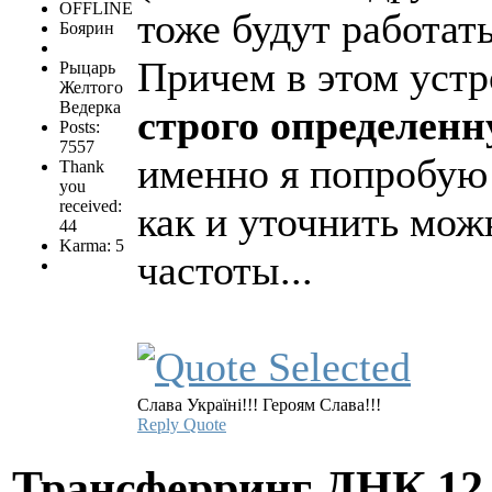
OFFLINE
тоже будут работать
Боярин
Причем в этом уст
Рыцарь
Желтого
Ведерка
строго определен
Posts:
7557
именно я попробую 
Thank
you
received:
как и уточнить мож
44
Karma: 5
частоты...
Слава Україні!!! Героям Слава!!!
Reply
Quote
Трансферринг ДНК
12