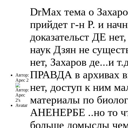
DrMax тема о Захаро
прийдет г-н P. и нач
доказательст ДЕ нет,
наук Дзян не сущест
нет, Захаров де...и
ПРАВДА в архивах ви
Автор:
Арес 2
нет, доступ к ним ма
материалы по биоло
АНЕНЕРБЕ ..но то чт
больше домыслы чем 