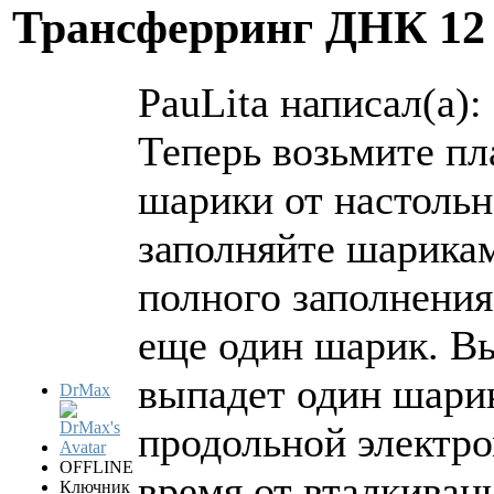
Трансферринг ДНК
12
PauLita написал(а):
Теперь возьмите пл
шарики от настольн
заполняйте шарикам
полного заполнения.
еще один шарик. Вы
выпадет один шарик
DrMax
продольной электр
OFFLINE
время от вталкиван
Ключник