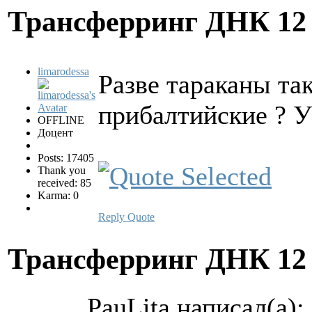
Трансферринг ДНК
12
limarodessa
Разве тараканы так
прибалтийские ? У 
OFFLINE
Доцент
Posts: 17405
Thank you
received: 85
Karma: 0
Reply
Quote
Трансферринг ДНК
12
PauLita написал(а):