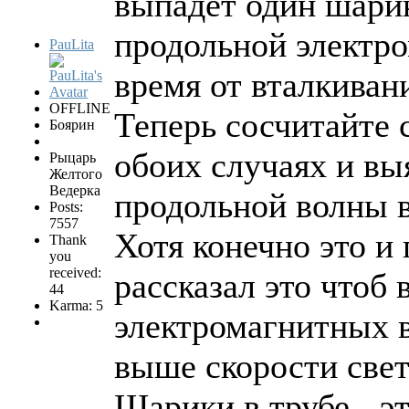
выпадет один шарик
продольной электр
PauLita
время от вталкиван
OFFLINE
Теперь сосчитайте 
Боярин
обоих случаях и вы
Рыцарь
Желтого
Ведерка
продольной волны 
Posts:
7557
Хотя конечно это и 
Thank
you
received:
рассказал это чтоб 
44
Karma: 5
электромагнитных в
выше скорости свет
Шарики в трубе - э