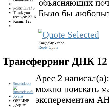
объясняющих поче
Posts: 117140
Было бы любопытн
Thank you
received: 2716
Karma: 123
Каждому - своё.
Reply
Quote
Трансферринг ДНК
12
Арес 2 написал(а)
limarodessa
можно поискать м
эксперементам 
OFFLINE
Доцент