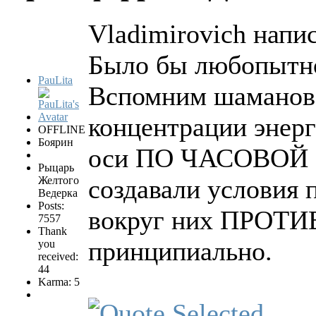
Vladimirovich напис
Было бы любопытно 
PauLita
Вспомним шаманов и
концентрации энерг
OFFLINE
Боярин
оси ПО ЧАСОВОЙ С
Рыцарь
Желтого
создавали условия 
Ведерка
Posts:
вокруг них ПРОТ
7557
Thank
принципиально.
you
received:
44
Karma: 5