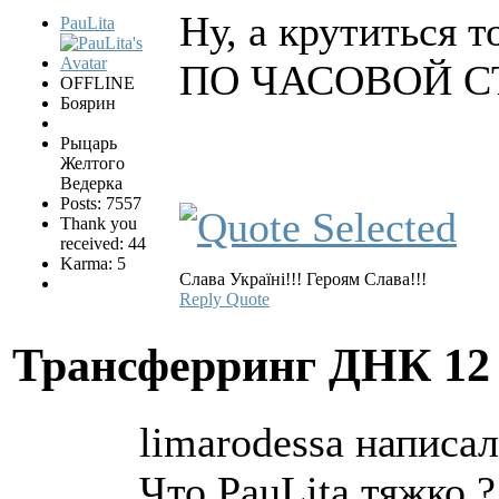
Ну, а крутиться т
PauLita
ПО ЧАСОВОЙ С
OFFLINE
Боярин
Рыцарь
Желтого
Ведерка
Posts: 7557
Thank you
received: 44
Karma: 5
Слава Україні!!! Героям Слава!!!
Reply
Quote
Трансферринг ДНК
12
limarodessa написал
Что PauLita тяжко ?