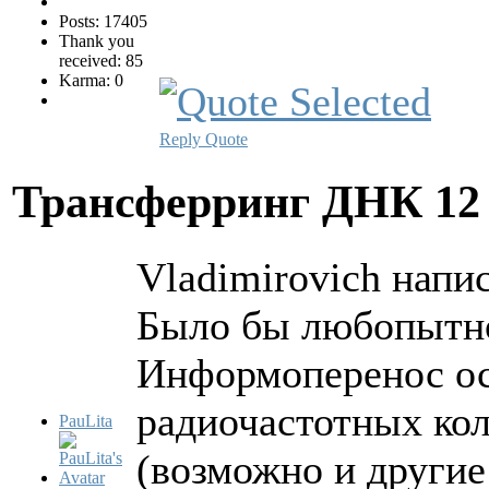
Posts: 17405
Thank you
received: 85
Karma: 0
Reply
Quote
Трансферринг ДНК
12
Vladimirovich напис
Было бы любопытно 
Информоперенос ос
радиочастотных ко
PauLita
(возможно и другие