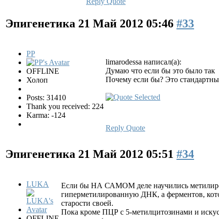
Reply
Quote
Эпигенетика
21 Май 2012 05:46
#33
PP
limarodessa написал(а):
Думаю что если бы это было так
OFFLINE
Почему если бы? Это стандартн
Холоп
Posts: 31410
Thank you received: 224
Karma: -124
Reply
Quote
Эпигенетика
21 Май 2012 05:51
#34
LUKA
Если бы НА САМОМ деле научились метилиро
гиперметилированную ДНК, а ферментов, котор
старости своей.
Пока кроме ПЦР с 5-метилцитозинами и иску
OFFLINE