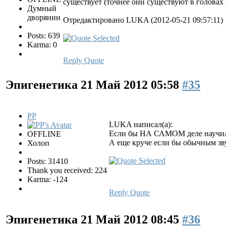
существует (точнее они существуют в голова
Думный
дворянин
Отредактировано LUKA (2012-05-21 09:57:11)
Posts: 639
Karma: 0
Reply
Quote
Эпигенетика
21 Май 2012 05:58
#35
PP
LUKA написал(а):
Если бы НА САМОМ деле научил
OFFLINE
А еще круче если бы обычным зву
Холоп
Posts: 31410
Thank you received: 224
Karma: -124
Reply
Quote
Эпигенетика
21 Май 2012 08:45
#36