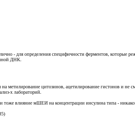
лично - для определения специфичности ферментов, которые реж
анной ДНК.
 на метилирование цитозинов, ацетилирование гистонов и не см
ализ-х лабораторий.
эпи тоже влияние мШЕИ на концентрации инсулина типа - никаког
35)