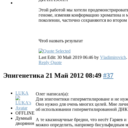
Этой работой мы хотели продемонстрировать
геноме, изменяя конформацию хроматина и 
поколении, частично сохраняются во втором
Чтоб назвать результат
Last Edit: 30 Май 2019 06:46 by
Vladimirovich
.
Reply
Quote
Эпигенетика
21 Май 2012 08:49
#37
LUKA
Олег написал(а):
Для эпигенетики гиперметилироване и не нуж
Оно нужно для очень многих целей. Мне лично
об использовании гиперметилированной ДНК. 
OFFLINE
Думный
А те квазинаучные бредни, что несёт Гаряев 
дворянин
можно определить, например бисульфидным мет