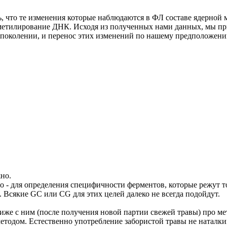
, что те изменения которые наблюдаются в ФЛ составе ядерной
метилирование ДНК. Исходя из полученных нами данных, мы пр
 поколении, и перенос этих изменений по нашему предположени
но.
 - для определения специфичности ферментов, которые режут т
Всякие GC или CG для этих целей далеко не всегда подойдут.
и иже с ним (после получения новой партии свежей травы) про м
одом. Естественно употребление забористой травы не наталкива