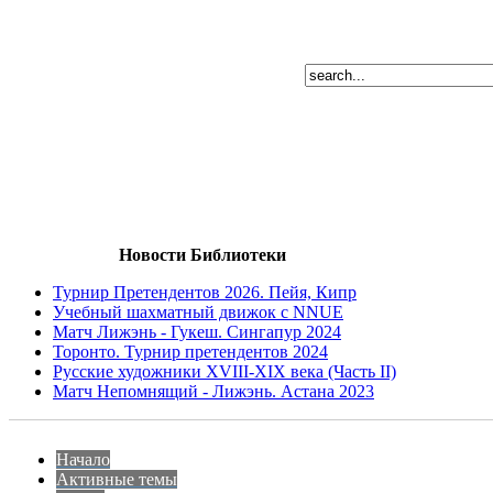
Новости Библиотеки
Турнир Претендентов 2026. Пейя, Кипр
Учебный шахматный движок с NNUE
Матч Лижэнь - Гукеш. Сингапур 2024
Торонто. Турнир претендентов 2024
Русские художники XVIII-XIX века (Часть II)
Матч Непомнящий - Лижэнь. Астана 2023
Начало
Активные темы