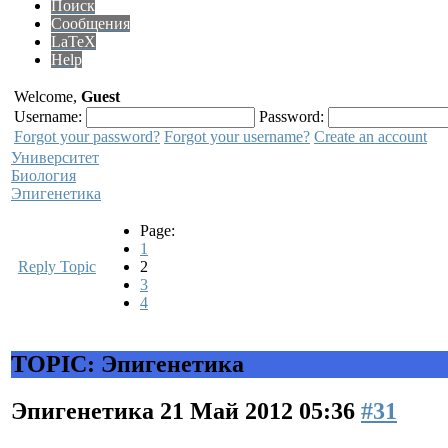
Поиск
Сообщения
LaTeX
Help
Welcome,
Guest
Username:
Password:
Forgot your password?
Forgot your username?
Create an account
Университет
Биология
Эпигенетика
Page:
1
Reply Topic
2
3
4
TOPIC: Эпигенетика
Эпигенетика
21 Май 2012 05:36
#31