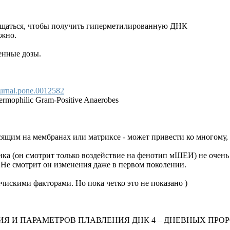
ащаться, чтобы получить гиперметилированную ДНК
ужно.
нные дозы.
urnal.pone.0012582
ermophilic Gram-Positive Anaerobes
ящим на мембранах или матриксе - может привести ко многому, в
тика (он смотрит только воздействие на фенотип мШЕИ) не очен
 Не смотрит он изменения даже в первом поколении.
искими факторами. Но пока четко это не показано )
Я И ПАРАМЕТРОВ ПЛАВЛЕНИЯ ДНК 4 – ДНЕВНЫХ ПРО