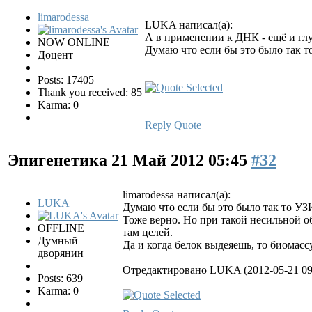
limarodessa
LUKA написал(а):
А в применении к ДНК - ещё и глу
NOW ONLINE
Думаю что если бы это было так т
Доцент
Posts: 17405
Thank you received: 85
Karma: 0
Reply
Quote
Эпигенетика
21 Май 2012 05:45
#32
limarodessa написал(а):
LUKA
Думаю что если бы это было так то УЗ
Тоже верно. Но при такой несильной о
OFFLINE
там целей.
Думный
Да и когда белок выдеяешь, то биомасс
дворянин
Отредактировано LUKA (2012-05-21 09
Posts: 639
Karma: 0