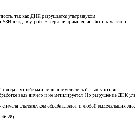
пость, так как ДНК разрушается ультразвуком
о УЗИ плода в утробе матери не применялись бы так массово
И плода в утробе матери не применялись бы так массово
бработке ведь ничего и не метилируется. Но разрушение ДНК уль
у сначала ультразвуком обрабатывают, и любой выделяльщик зна
:46:28)