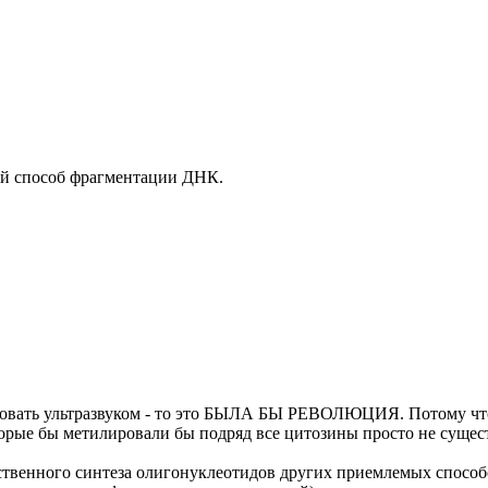
ый способ фрагментации ДНК.
вать ультразвуком - то это БЫЛА БЫ РЕВОЛЮЦИЯ. Потому что 
ые бы метилировали бы подряд все цитозины просто не существу
ственного синтеза олигонуклеотидов других приемлемых спосо