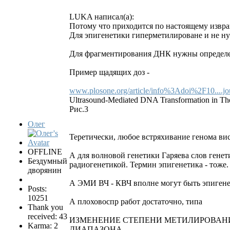
LUKA написал(а):
Потому что приходится по настоящему извр
Для эпигенетики гиперметилироване и не н
Для фрагментирования ДНК нужны определе
Пример щадящих доз -
www.plosone.org/article/info%3Adoi%2F10....jo
Ultrasound-Mediated DNA Transformation in Th
Рис.3
Олег
Теретически, любое встряхивание генома вис
OFFLINE
А для волновой генетики Гаряева слов гене
Бездумный
радиогенетикой. Термин эпигенетика - тоже.
дворянин
А ЭМИ ВЧ - КВЧ вполне могут быть эпигенеч
Posts:
10251
А плоховоспр работ достаточно, типа
Thank you
received: 43
ИЗМЕНЕНИЕ СТЕПЕНИ МЕТИЛИРОВАНИ
Karma: 2
ДИАПАЗОНА