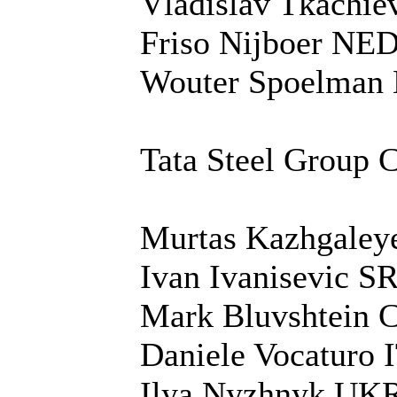
Vladislav Tkachi
Friso Nijboer NE
Wouter Spoelman
Tata Steel Group 
Murtas Kazhgale
Ivan Ivanisevic S
Mark Bluvshtein 
Daniele Vocaturo 
Ilya Nyzhnyk UK