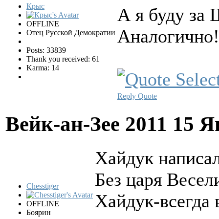
Крыс
А я буду за
OFFLINE
Аналогично
Отец Русской Демократии
Posts: 33839
Thank you received: 61
Karma: 14
Reply
Quote
Вейк-ан-Зее 2011
15 Я
Хайдук написал
Без царя Весел
Chesstiger
Хайдук-всегда в
OFFLINE
Боярин