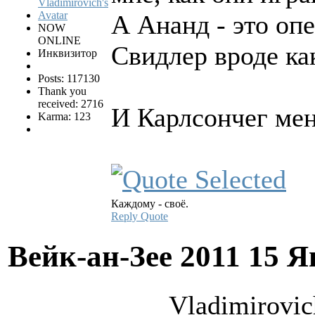
А Ананд - это оп
NOW
ONLINE
Свидлер вроде ка
Инквизитор
Posts: 117130
Thank you
received: 2716
И Карлсончег мен
Karma: 123
Каждому - своё.
Reply
Quote
Вейк-ан-Зее 2011
15 Я
Vladimirovic