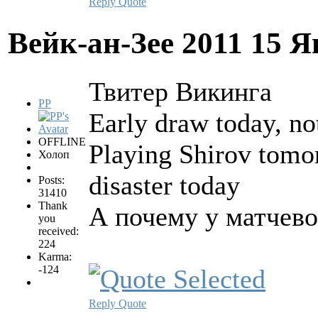
Reply
Quote
Вейк-ан-Зее 2011
15 Я
Твитер Викинга
PP
Early draw today, no
OFFLINE
Playing Shirov tomo
Холоп
disaster today
Posts:
31410
Thank
А почему у матчево
you
received:
224
Karma:
-124
Reply
Quote