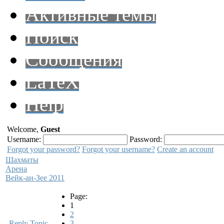
Активные темы
Поиск
Сообщения
LaTeX
Help
Welcome,
Guest
Username:
Password:
Forgot your password?
Forgot your username?
Create an account
Шахматы
Арена
Вейк-ан-Зее 2011
Page:
1
2
Reply Topic
3