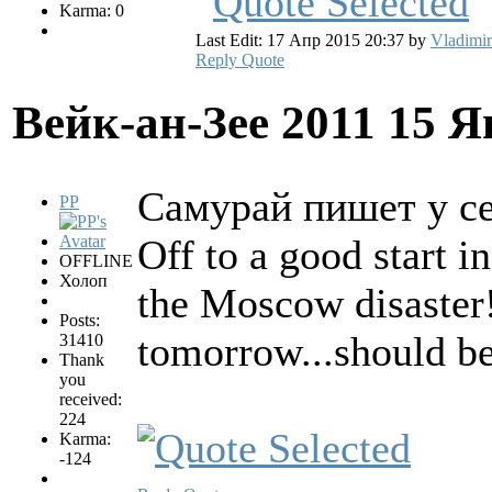
Karma: 0
Last Edit: 17 Апр 2015 20:37 by
Vladimir
Reply
Quote
Вейк-ан-Зее 2011
15 Я
Самурай пишет у се
PP
Off to a good start 
OFFLINE
Холоп
the Moscow disaster
Posts:
tomorrow...should be
31410
Thank
you
received:
224
Karma:
-124