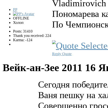
Vladimirovich
PP
Пономарева к
OFFLINE
По Чемпионск
Холоп
Posts: 31410
Thank you received: 224
Karma: -124
Reply
Quote
Вейк-ан-Зее 2011
16 Я
Сегодня победите
Ваня пешку на ха
Совершенно грос