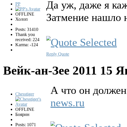
Да уж, даже я ка
PP
Затмение нашло 
OFFLINE
Холоп
Posts: 31410
Thank you
received: 224
Karma: -124
Reply
Quote
Вейк-ан-Зее 2011
15 Я
А что он должен
Chesstiger
news.ru
OFFLINE
Боярин
Posts: 1071