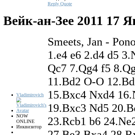
Reply
Quote
Вейк-ан-Зее 2011
17 Я
Smeets, Jan - Pon
1.e4 e6 2.d4 d5 3
Qc7 7.Qg4 f5 8.Q
11.Bd2 O-O 12.Bd
15.Bxc4 Nxd4 16.
Vladimirovich
19.Bxc3 Nd5 20.Bd
NOW
23.Rcb1 b6 24.Ne
ONLINE
Инквизитор
27.Be3 Bxa4 28.R