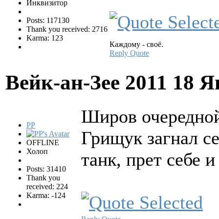
Инквизитор
Posts: 117130
Thank you received: 2716
Karma: 123
Каждому - своё.
Reply
Quote
Вейк-ан-Зее 2011
18 Я
Широв очередной
PP
Грищук загнал се
OFFLINE
Холоп
танк, прет себе и
Posts: 31410
Thank you
received: 224
Karma: -124