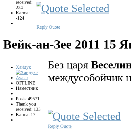
received:
224
Karma:
-124
Reply
Quote
Вейк-ан-Зее 2011
15 Я
Без царя
Весели
Хайдук
междусобойчик не
OFFLINE
Наместник
Posts: 49571
Thank you
received: 133
Karma: 17
Reply
Quote