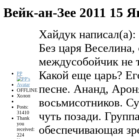
Вейк-ан-Зее 2011
15 Я
Хайдук написал(а):
Без царя Веселина, 
междусобойчик не т
Какой еще царь? Ег
PP
песне. Ананд, Арон
OFFLINE
Холоп
восьмисотников. Су
Posts:
чуть позади. Групп
31410
Thank
you
обеспечивающая зр
received:
224