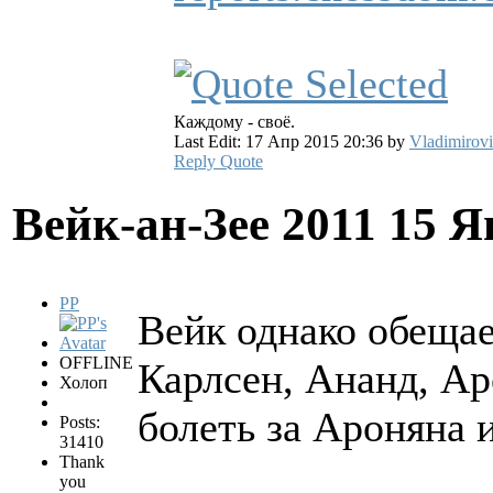
Каждому - своё.
Last Edit: 17 Апр 2015 20:36 by
Vladimirov
Reply
Quote
Вейк-ан-Зее 2011
15 Я
PP
Вейк однако обещае
OFFLINE
Карлсен, Ананд, Ар
Холоп
болеть за Ароняна 
Posts:
31410
Thank
you