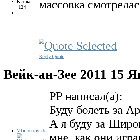
массовка смотрелась
Karma:
-124
Reply
Quote
Вейк-ан-Зее 2011
15 Я
PP написал(а):
Буду болеть за А
А я буду за Широ
Vladimirovich
мне, как они игра