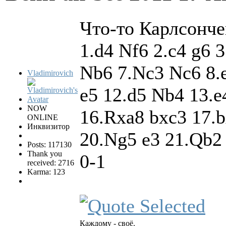
Что-то Карлсонче
1.d4 Nf6 2.c4 g6 
Nb6 7.Nc3 Nc6 8.
Vladimirovich
e5 12.d5 Nb4 13.e
NOW
16.Rxa8 bxc3 17.
ONLINE
Инквизитор
20.Ng5 e3 21.Qb2
Posts: 117130
Thank you
0-1
received: 2716
Karma: 123
Каждому - своё.