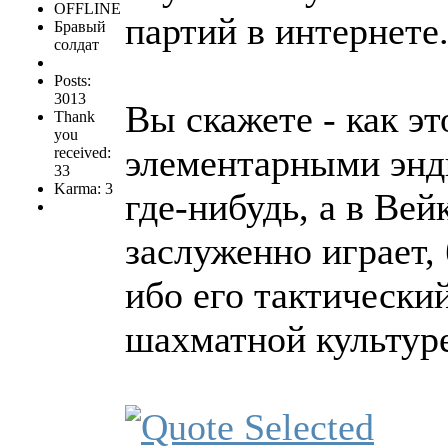
OFFLINE
партий в интернете.
Бравый
солдат
Posts:
3013
Вы скажете - как э
Thank
you
элементарными энд
received:
33
Karma: 3
где-нибудь, а в Ве
заслуженно играет, 
ибо его тактически
шахматной культур