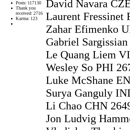
David Navara CZE
Posts: 117130
Thank you
Laurent Fressinet
received: 2716
Karma: 123
Zahar Efimenko 
Gabriel Sargissi
Le Quang Liem V
Wesley So PHI 26
Luke McShane EN
Surya Ganguly IN
Li Chao CHN 264
Jon Ludvig Hamm