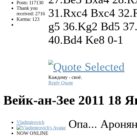
Posts: 117130
Thank you
31.Rxc4 Bxc4 32.R
received: 2716
Karma: 123
g5 36.Kg2 Bd5 37.
40.Bd4 Ke8 0-1
Каждому - своё.
Reply
Quote
Вейк-ан-Зее 2011
18 Я
Опа... Ароня
Vladimirovich
NOW ONLINE