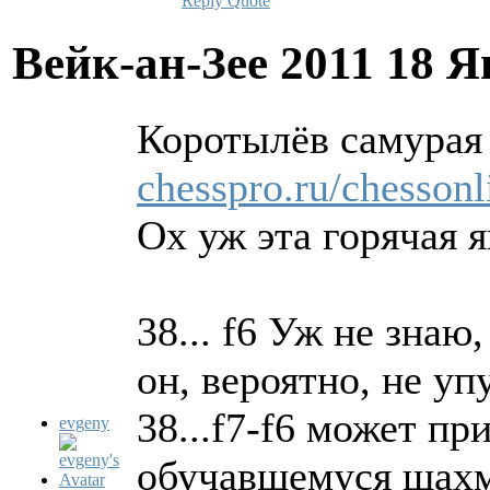
Reply
Quote
Вейк-ан-Зее 2011
18 Я
Коротылёв самурая 
chesspro.ru/chesson
Ох уж эта горячая я
38... f6 Уж не знаю
он, вероятно, не уп
38...f7-f6 может п
evgeny
обучавшемуся шахм