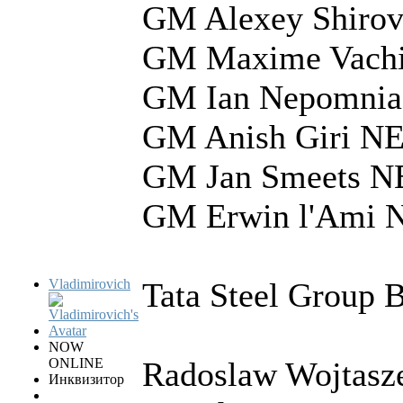
GM Alexey Shirov
GM Maxime Vachi
GM Ian Nepomnia
GM Anish Giri N
GM Jan Smeets N
GM Erwin l'Ami 
Vladimirovich
Tata Steel Group 
NOW
ONLINE
Radoslaw Wojtasz
Инквизитор