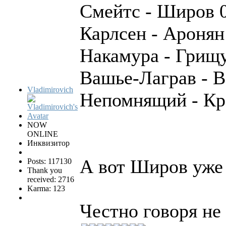
Смейтс - Широв 
Карлсен - Аронян
Накамура - Грищу
Вашье-Лаграв - В
Vladimirovich
Непомнящий - Кр
NOW
ONLINE
Инквизитор
А вот Широв уже
Posts: 117130
Thank you
received: 2716
Karma: 123
Честно говоря не