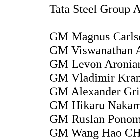
Tata Steel Group 
GM Magnus Carls
GM Viswanathan 
GM Levon Aronia
GM Vladimir Kra
GM Alexander Gr
GM Hikaru Nakam
GM Ruslan Ponom
GM Wang Hao CH