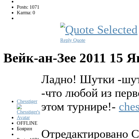
Posts: 1071
Karma: 0
Reply
Quote
Вейк-ан-Зее 2011
15 Я
Ладно! Шутки -шут
-что любой из пер
Chesstiger
этом турнире!-
che
OFFLINE
Боярин
Отредактировано Ch