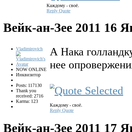
Каждому - своё.
Reply
Quote
Вейк-ан-Зее 2011
16 Я
А Нака голландку
Vladimirovich
нее опровержени
NOW ONLINE
Инквизитор
Posts: 117130
Thank you
received: 2716
Karma: 123
Каждому - своё.
Reply
Quote
Вейк-ан-Зее 2011
17 Я