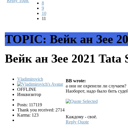
Reply Topic
8
9
10
11
TOPIC: Вейк ан Зее 202
Вейк ан Зее 2021 Tata 
Vladimirovich
BB wrote:
а они не охренели ли случаем?
OFFLINE
Наоборот, надо было бить суде
Инквизитор
Posts: 117119
Thank you received: 2714
Karma: 123
Каждому - своё.
Reply
Quote