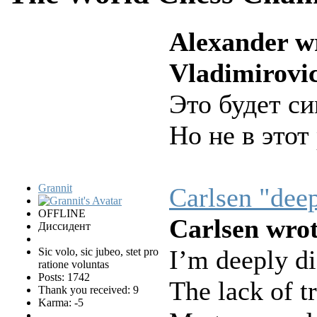
Alexander w
Vladimirovi
Это будет с
Но не в этот
Grannit
Carlsen "deep
OFFLINE
Carlsen wrot
Диссидент
I’m deeply di
Sic volo, sic jubeo, stet pro
ratione voluntas
Posts: 1742
The lack of tr
Thank you received: 9
Karma: -5