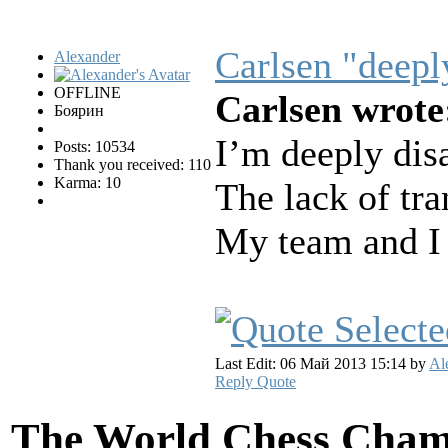
Carlsen "deeply
Alexander
OFFLINE
Carlsen wrote
Боярин
I’m deeply dis
Posts: 10534
Thank you received: 110
Karma: 10
The lack of tra
My team and I 
Last Edit: 06 Май 2013 15:14 by
Al
Reply
Quote
The World Chess Cham