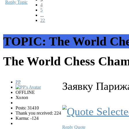
Reply Topic
4
5
...
22
TOPIC: The World Che
The World Chess Cham
PP
Заявку Парижа
OFFLINE
Холоп
Posts: 31410
Thank you received: 224
Karma: -124
Reply
Quote