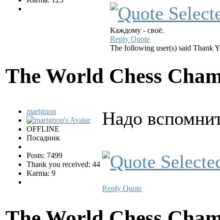
Каждому - своё.
Reply
Quote
The following user(s) said Thank 
The World Chess Cham
marignon
Надо вспомнит
OFFLINE
Посадник
Posts: 7499
Thank you received: 44
Karma: 9
Reply
Quote
The World Chess Cham