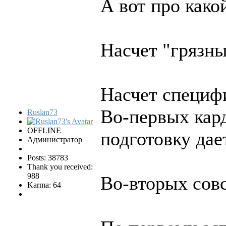
А вот про како
Насчет "грязны
Насчет специфи
Во-первых кард
Ruslan73
OFFLINE
подготовку дае
Администратор
Posts: 38783
Thank you received:
988
Во-вторых совс
Karma: 64