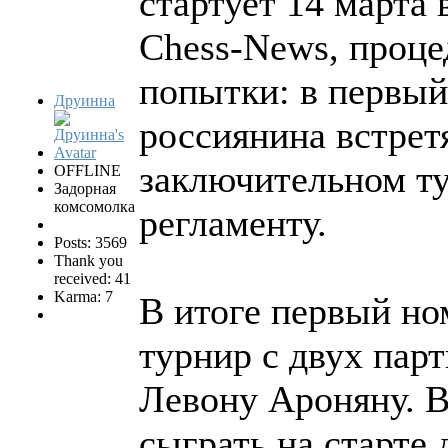
стартует 14 марта 
Chess-News, проце
попытки: в первый 
Друинна
россиянина встрет
заключительном ту
OFFLINE
Задорная
комсомолка
регламенту.
Posts: 3569
Thank you
received: 41
Karma: 7
В итоге первый но
турнир с двух пар
Левону Ароняну. 
сыграть на старте 