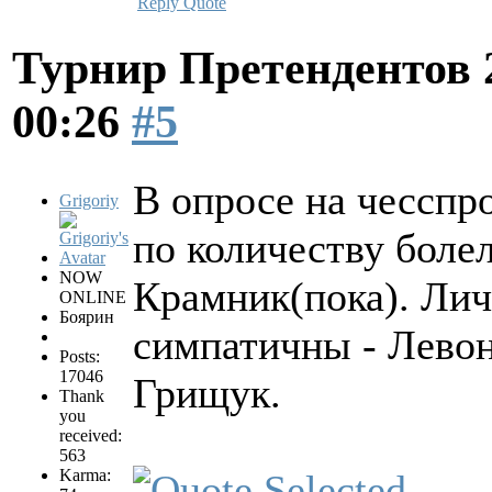
Reply
Quote
Турнир Претендентов 
00:26
#5
В опросе на чесспр
Grigoriy
по количеству боле
NOW
Крамник(пока). Лич
ONLINE
Боярин
симпатичны - Левон
Posts:
17046
Грищук.
Thank
you
received:
563
Karma: