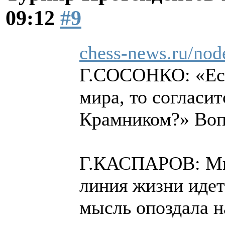
09:12
#9
chess-news.ru/nod
Г.СОСОНКО: «Есл
мира, то согласит
Крамником?» Вопр
Г.КАСПАРОВ: Мы 
линия жизни идет 
мысль опоздала н