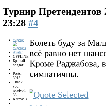
Турнир Претендентов 
23:28
#4
Болеть буду за Мал
evgeny
всё равно нет шанс
OFFLINE
Кроме Раджабова, в
Бравый
солдат
симпатичны.
Posts:
3013
Thank
you
received:
33
Karma: 3