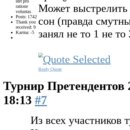
stet pro
Может выстрелить 
ratione
voluntas
Posts: 1742
сон (правда смутны
Thank you
received: 9
занял не то 1 не то
Karma: -5
Reply
Quote
Турнир Претендентов 
18:13
#7
Из всех участников 