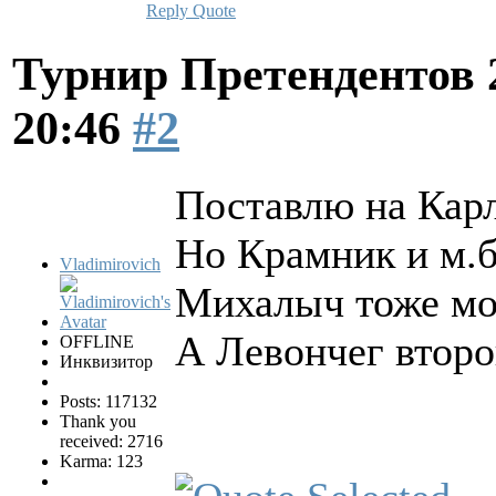
Reply
Quote
Турнир Претендентов 
20:46
#2
Поставлю на Карл
Но Крамник и м.б
Vladimirovich
Михалыч тоже мож
А Левончег второ
OFFLINE
Инквизитор
Posts: 117132
Thank you
received: 2716
Karma: 123