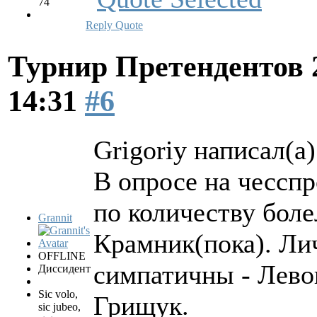
74
Reply
Quote
Турнир Претендентов 
14:31
#6
Grigoriy написал(а)
В опросе на чесспр
по количеству бол
Grannit
Крамник(пока). Ли
OFFLINE
симпатичны - Лево
Диссидент
Sic volo,
Грищук.
sic jubeo,