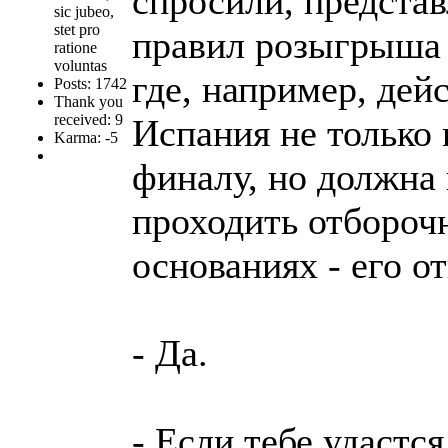
спросили, предста
sic jubeo,
stet pro
правил розыгрыша 
ratione
voluntas
где, например, дей
Posts: 1742
Thank you
received: 9
Испания не только
Karma: -5
финалу, но должна
проходить отбороч
основаниях - его о
- Да.
- Если тебе удастс