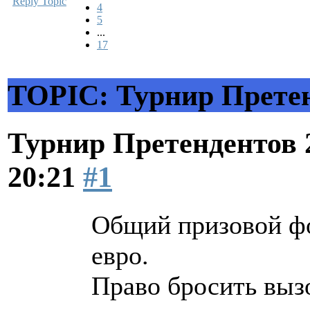
Reply Topic
4
5
...
17
TOPIC: Турнир Претен
Турнир Претендентов 
20:21
#1
Общий призовой фо
евро.
Право бросить выз