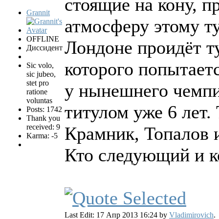
стоящие на кону, 
Grannit
атмосферу этому ту
OFFLINE
Лондоне проидёт т
Диссидент
которого попытает
Sic volo,
sic jubeo,
stet pro
у нынешнего чемпи
ratione
voluntas
титулом уже 6 лет.
Posts: 1742
Thank you
received: 9
Крамник, Топалов и
Karma: -5
Кто следующий и ко
Last Edit: 17 Апр 2013 16:24 by
Vladimirovich
.