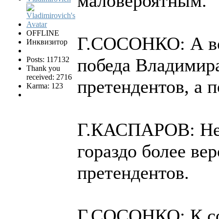
маловероятным.
OFFLINE
Г.СОСОНКО: А во
Инквизитор
победа Владимира
Posts: 117132
Thank you
received: 2716
претендентов, а 
Karma: 123
Г.КАСПАРОВ: Нет
гораздо более вер
претендентов.
Г.СОСОНКО: К со