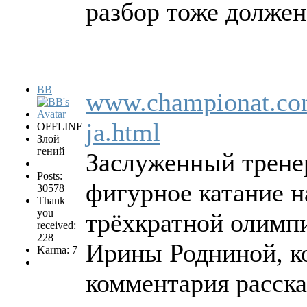
разбор тоже должен
BB
www.championat.com/
ja.html
OFFLINE
Злой
гений
Заслуженный тренер
Posts:
фигурное катание н
30578
Thank
you
трёхкратной олимп
received:
228
Ирины Родниной, ко
Karma: 7
комментария расска