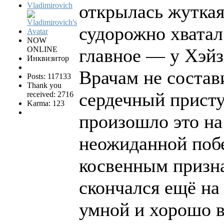
Vladimirovich
открылась жуткая
судорожно хватал
NOW
ONLINE
главное — у Хэйз
Инквизитор
Врачам не состав
Posts: 117133
Thank you
сердечный присту
received: 2716
Karma: 123
произошло это на
неожиданной побед
косвенным призна
скончался ещё на
умной и хорошо 