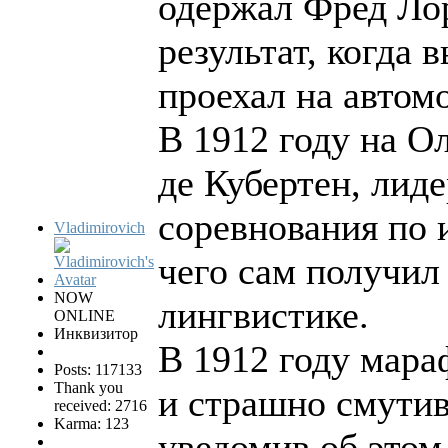
одержал Фред Лор
результат, когда
проехал на автом
В 1912 году на О
де Кубертен, лид
соревнования по 
Vladimirovich
чего сам получил
NOW
лингвистике.
ONLINE
Инквизитор
В 1912 году мара
Posts: 117133
Thank you
и страшно смутив
received: 2716
Karma: 123
уведомив об этом