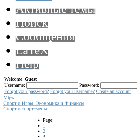
Активные темы
Поиск
Сообщения
LaTeX
Help
Welcome,
Guest
Username:
Password:
Forgot your password?
Forgot your username?
Create an account
Мiръ
Спорт и Игры. Экономика и Финансы
Спорт и спортсмены
Page:
1
2
3