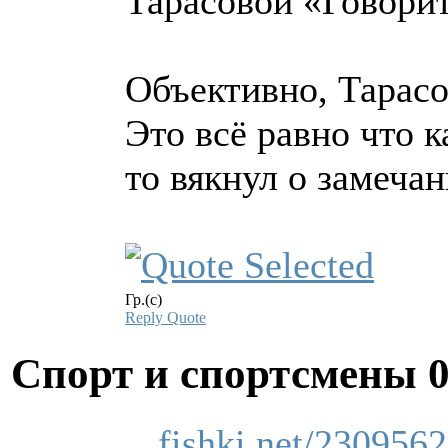
Тарасовой «Говори
Объективно, Тарасо
Это всё равно что 
то вякнул о замеча
Гр.(с)
Reply
Quote
Спорт и спортсмены
fishki.net/2309562