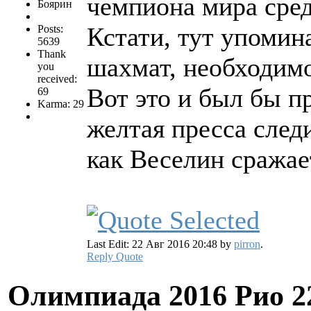
чемпиона мира сре
Боярин
Кстати, тут упомин
Posts:
5639
Thank
шахмат, необходимо
you
received:
Вот это и был бы п
69
Karma: 29
желтая пресса следи
как Веселин сражае
Last Edit: 22 Авг 2016 20:48 by
pirron
.
Reply
Quote
Олимпиада 2016 Рио
2