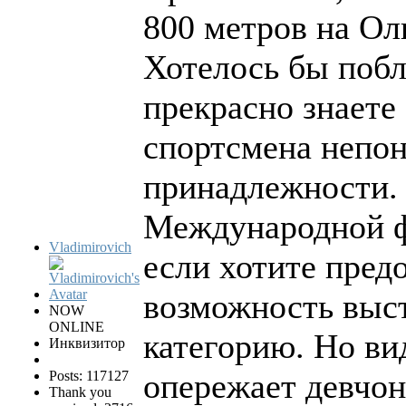
800 метров на Ол
Хотелось бы побл
прекрасно знаете 
спортсмена непон
принадлежности. 
Международной фе
Vladimirovich
если хотите пред
возможность выс
NOW
ONLINE
категорию. Но ви
Инквизитор
опережает девчон
Posts: 117127
Thank you