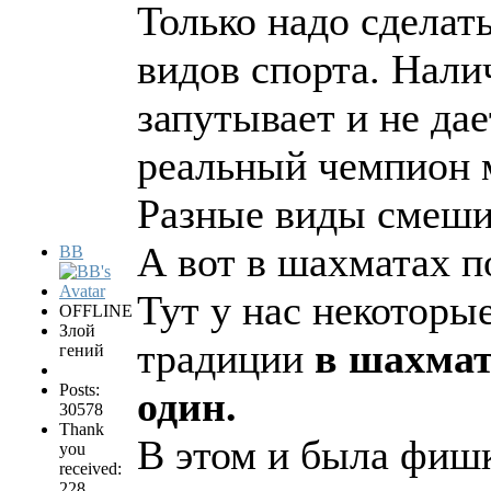
Только надо сделат
видов спорта. Нали
запутывает и не дае
реальный чемпион 
Разные виды смешив
А вот в шахматах п
BB
Тут у нас некоторые
OFFLINE
Злой
традиции
в шахмат
гений
Posts:
один.
30578
Thank
В этом и была фишк
you
received:
228