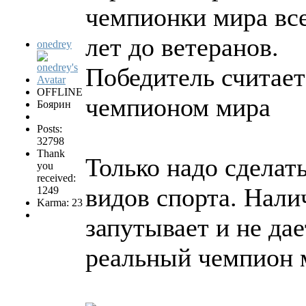
чемпионки мира все
лет до ветеранов.
onedrey
Победитель считае
OFFLINE
чемпионом мира
Боярин
Posts:
32798
Thank
Только надо сделат
you
received:
видов спорта. Нали
1249
Karma: 23
запутывает и не дае
реальный чемпион 