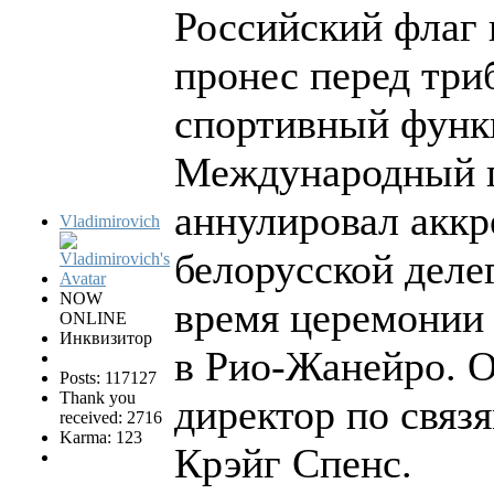
Российский флаг 
пронес перед три
спортивный функ
Международный п
аннулировал аккр
Vladimirovich
белорусской деле
NOW
время церемонии
ONLINE
Инквизитор
в Рио-Жанейро. О
Posts: 117127
Thank you
директор по связ
received: 2716
Karma: 123
Крэйг Спенс.