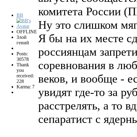
комитета России (П
BB
Ну это слишком мя
OFFLINE
Я бы на их месте с
Злой
гений
россиянцам запрет
Posts:
30578
соревнования в люб
Thank
you
веков, и вообще - е
received:
228
Karma: 7
увидят где-то за р
расстрелять, а то в
сепаратист с ядер