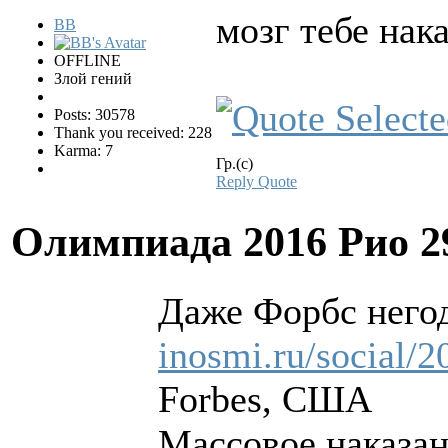
мозг тебе нак
BB
OFFLINE
Злой гений
Posts: 30578
Thank you received: 228
Karma: 7
Гр.(с)
Reply
Quote
Олимпиада 2016 Рио
2
Даже Форбс него
inosmi.ru/social/
Forbes, США
Массовое наказан