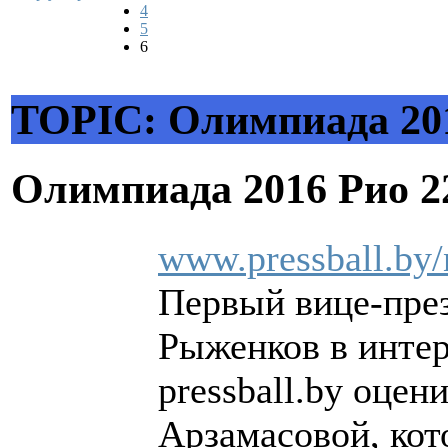
4
5
6
TOPIC: Олимпиада 20
Олимпиада 2016 Рио
2
www.pressball.by
Первый вице-пре
Рыженков в инте
pressball.by оце
Арзамасовой, кото