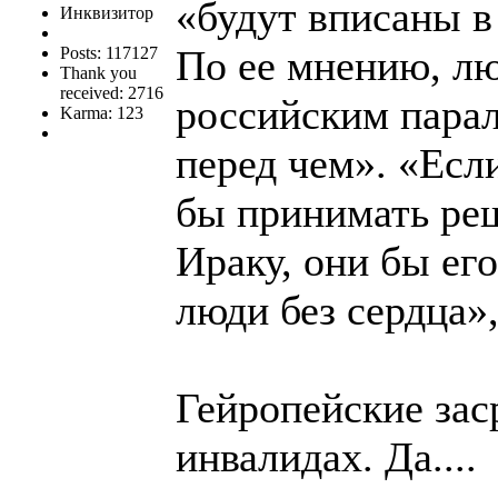
«будут вписаны в
Инквизитор
По ее мнению, л
Posts: 117127
Thank you
received: 2716
российским парал
Karma: 123
перед чем». «Есл
бы принимать реш
Ираку, они бы его
люди без сердца»
Гейропейские зас
инвалидах. Да....