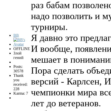
раз бабам позволен
надо позволить и м
турниры.
Я давно это предлаг
BB
И вообще, появлени
OFFLINE
Злой
мешает в понимании
гений
Posts:
Пора сделать объед
30578
Thank
версий - Карлсен, 
you
received:
228
чемпионки мира все
Karma: 7
лет до ветеранов.