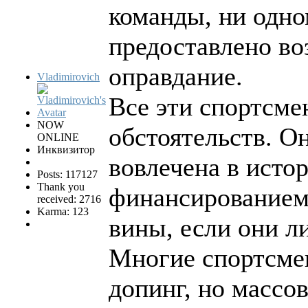
команды, ни одно
предоставлено во
оправдание.
Vladimirovich
Все эти спортсме
NOW
обстоятельств. О
ONLINE
Инквизитор
вовлечена в исто
Posts: 117127
Thank you
финансированием 
received: 2716
Karma: 123
вины, если они л
Многие спортсме
допинг, но массов