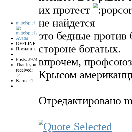
их протест
не найдется
mittelspiel
это бедные против 
OFFLINE
стороне богатых.
Посадник
впрочем, профсоюз
Posts: 3974
Thank you
received:
Крысом американц
14
Karma: 1
Отредактировано mit