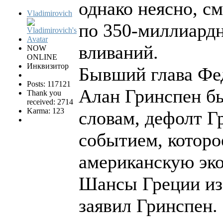
однако неясно, см
Vladimirovich
по 350-миллиард
вливаний.
NOW
ONLINE
Инквизитор
Бывший глава Фе
Posts: 117121
Алан Гринспен бы
Thank you
received: 2714
Karma: 123
словам, дефолт Г
событием, котор
американскую эко
Шансы Греции изб
заявил Гринспен.