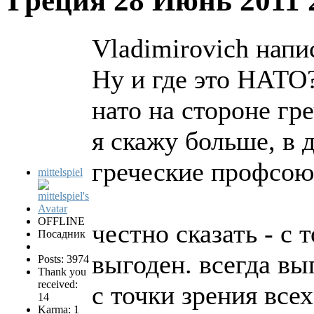
Греция
28 Июнь 2011 
Vladimirovich напис
Ну и где это НАТО
нато на стороне гр
я скажу больше, в 
греческие профсоюз
mittelspiel
OFFLINE
честно сказать - с
Посадник
выгоден. всегда вы
Posts: 3974
Thank you
received:
с точки зрения все
14
Karma: 1