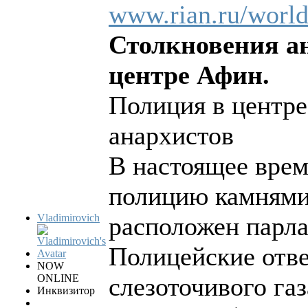
www.rian.ru/worl
Столкновения ан
центре Афин.
Полиция в центре
анархистов
В настоящее вре
полицию камнями 
Vladimirovich
расположен парла
Полицейские отв
NOW
ONLINE
слезоточивого га
Инквизитор