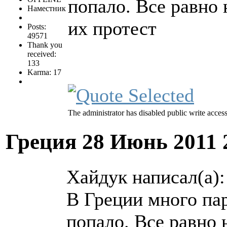
попало. Все равно 
Наместник
их протест
Posts:
49571
Thank you
received:
133
Karma: 17
The administrator has disabled public write access
Греция
28 Июнь 2011 
Хайдук написал(а):
В Греции много па
попало. Все равно 