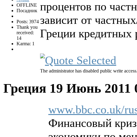
процентов по частн
OFFLINE
Посадник
зависит от частны
Posts: 3974
Thank you
Греции кредитных 
received:
14
Karma: 1
The administrator has disabled public write access
Греция
19 Июнь 2011 
www.bbc.co.uk/rus
Финансовый кризи
экономики по мен