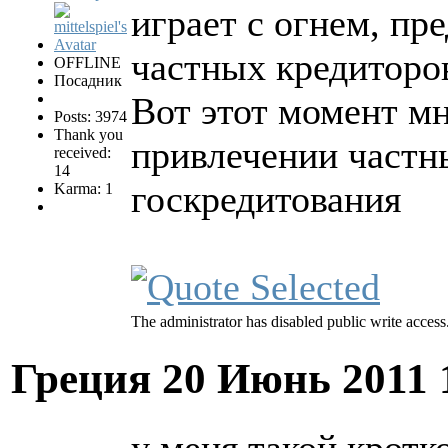
играет с огнем, пр
частных кредиторо
OFFLINE
Посадник
Вот этот момент м
Posts: 3974
Thank you
привлечении частн
received:
14
госкредитования
Karma: 1
The administrator has disabled public write access
Греция
20 Июнь 2011 
у меня такой кротк