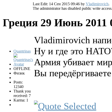
Last Edit: 14 Сен 2015 09:46 by
Vladimirovich
.
The administrator has disabled public write access
Греция
29 Июнь 2011 
Vladimirovich напи
Ну и где это НАТО
Quantrinas
Армия убивает мир
OFFLINE
Вы передёргиваете
Физик
Posts:
12340
Thank you
received: 7
Karma: 1