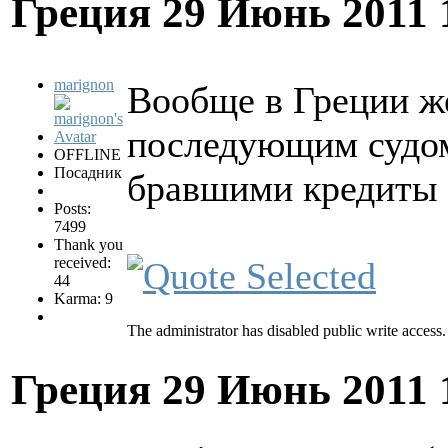
Греция
29 Июнь 2011 
marignon
Вообще в Греции ж
последующим судом
OFFLINE
Посадник
бравшими кредиты 
Posts:
7499
Thank you
received:
44
Karma: 9
The administrator has disabled public write access.
Греция
29 Июнь 2011 