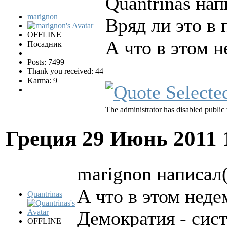
Quantrinas нап
marignon
Вряд ли это в
OFFLINE
А что в этом 
Посадник
Posts: 7499
Thank you received: 44
Karma: 9
The administrator has disabled public 
Греция
29 Июнь 2011 
marignon написал(
А что в этом нед
Quantrinas
Демократия - сист
OFFLINE