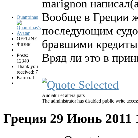
marignon написал(а
Вообще в Греции ж
Quantrinas
последующим судо
OFFLINE
бравшими кредиты 
Физик
Вряд ли это в при
Posts:
12340
Thank you
received: 7
Karma: 1
Audiatur et altera pars
The administrator has disabled public write acces
Греция
29 Июнь 2011 