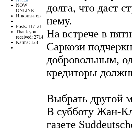
долга, что даст 
NOW
ONLINE
Инквизитор
нему.
Posts: 117121
На встрече в пят
Thank you
received: 2714
Karma: 123
Саркози подчеркн
добровольным, од
кредиторы должны
Выбрать другой 
В субботу Жан-К
газете Suddeutsc