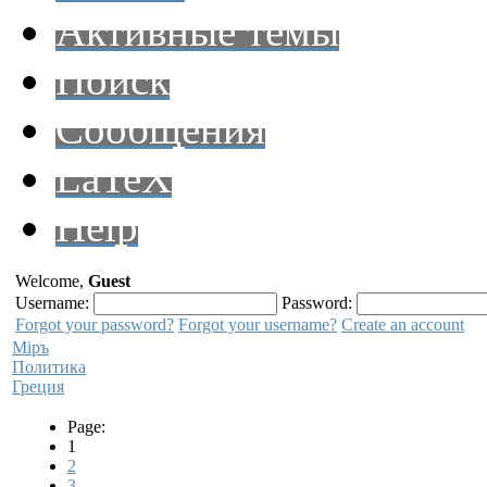
Активные темы
Поиск
Сообщения
LaTeX
Help
Welcome,
Guest
Username:
Password:
Forgot your password?
Forgot your username?
Create an account
Мiръ
Политика
Греция
Page:
1
2
3