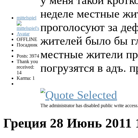
неделе местные жит
mittelspiel
проголосуют за деф
жителей было бы гл
OFFLINE
Посадник
местные жители пр
Posts: 3974
Thank you
погрузятся в адъ. 
received:
14
Karma: 1
The administrator has disabled public write access
Греция
28 Июнь 2011 