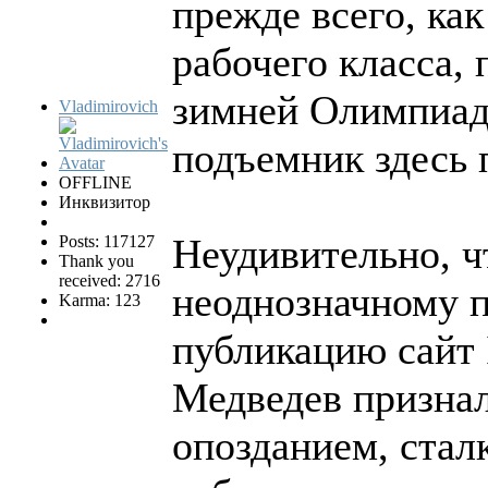
прежде всего, ка
рабочего класса,
зимней Олимпиад
Vladimirovich
подъемник здесь п
OFFLINE
Инквизитор
Неудивительно, ч
Posts: 117127
Thank you
received: 2716
неоднозначному п
Karma: 123
публикацию сайт 
Медведев признал
опозданием, стал