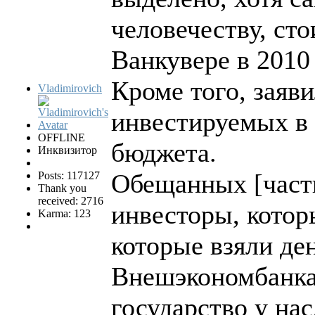
человечеству, ст
Ванкувере в 2010 
Кроме того, заяв
Vladimirovich
инвестируемых в 
OFFLINE
бюджета.
Инквизитор
Обещанных [частн
Posts: 117127
Thank you
received: 2716
инвесторы, котор
Karma: 123
которые взяли ден
Внешэкономбанка
государство у на