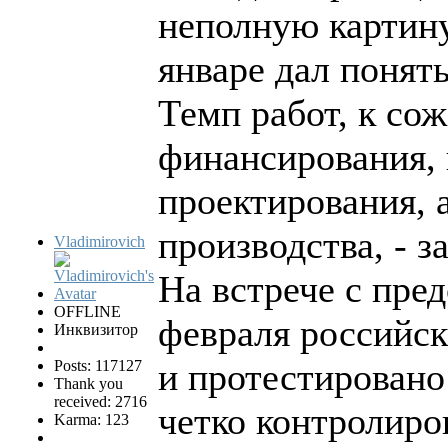
неполную картину
январе дал понять
Темп работ, к со
финансирования, 
проектирования, а
производства, - з
Vladimirovich
На встрече с пре
OFFLINE
февраля российск
Инквизитор
и протестировано 
Posts: 117127
Thank you
received: 2716
четко контролиро
Karma: 123