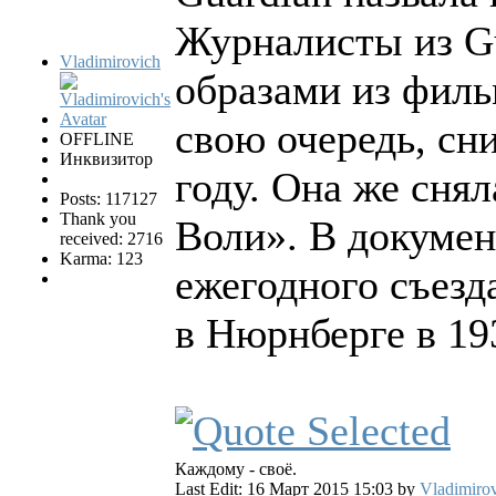
Журналисты из G
Vladimirovich
образами из филь
свою очередь, сн
OFFLINE
Инквизитор
году. Она же сня
Posts: 117127
Thank you
Воли». В докуме
received: 2716
Karma: 123
ежегодного съезд
в Нюрнберге в 193
Каждому - своё.
Last Edit: 16 Март 2015 15:03 by
Vladimiro