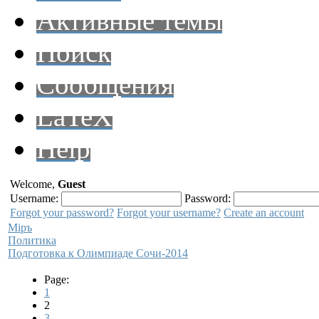
Активные темы
Поиск
Сообщения
LaTeX
Help
Welcome,
Guest
Username:
Password:
Forgot your password?
Forgot your username?
Create an account
Мiръ
Политика
Подготовка к Олимпиаде Сочи-2014
Page:
1
2
3