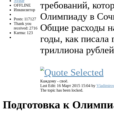
требований, кото
OFFLINE
Инквизитор
Олимпиаду в Соч
Posts: 117127
Thank you
Общие расходы на
received: 2716
Karma: 123
годы, как писала 
триллиона рублей
Каждому - своё.
Last Edit: 16 Март 2015 15:04 by
Vladimiro
The topic has been locked.
Подготовка к Олимпи