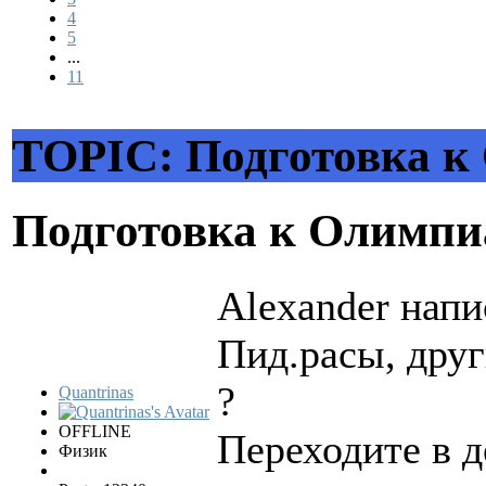
4
5
...
11
TOPIC: Подготовка к
Подготовка к Олимпи
Alexander напи
Пид.расы, друг
?
Quantrinas
OFFLINE
Переходите в 
Физик