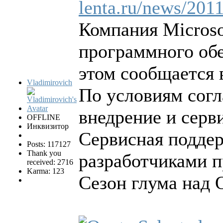
lenta.ru/news/2011
Компания Micros
программного об
этом сообщается 
Vladimirovich
По условиям согл
внедрение и серв
OFFLINE
Инквизитор
Сервисная поддер
Posts: 117127
Thank you
разработчиками п
received: 2716
Karma: 123
Сезон глума над 