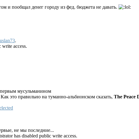
ом и пообщал денег городу из фед. бюджета не давать.
uslan73
.
 write access.
т первым мусульманином
Как это правильно на туманно-альбионском сказать,
The Peace 
ервые, не мы последние...
trator has disabled public write access.