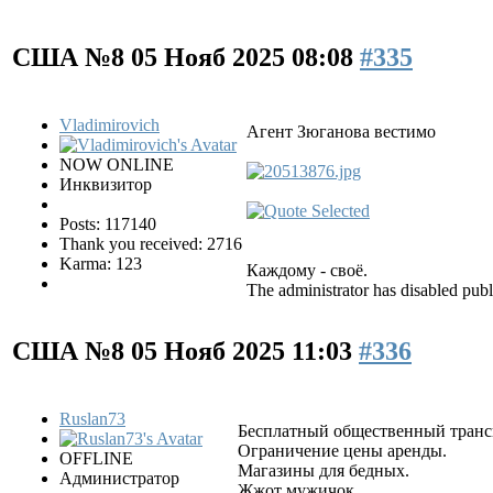
США №8
05 Нояб 2025 08:08
#335
Vladimirovich
Агент Зюганова вестимо
NOW ONLINE
Инквизитор
Posts: 117140
Thank you received: 2716
Karma: 123
Каждому - своё.
The administrator has disabled publ
США №8
05 Нояб 2025 11:03
#336
Ruslan73
Бесплатный общественный транс
Ограничение цены аренды.
OFFLINE
Магазины для бедных.
Администратор
Жжот мужичок.