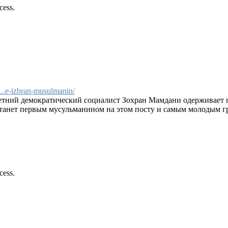
cess.
..e-izbran-musulmanin/
етний демократический социалист Зохран Мамдани одерживает 
 станет первым мусульманином на этом посту и самым молодым г
cess.