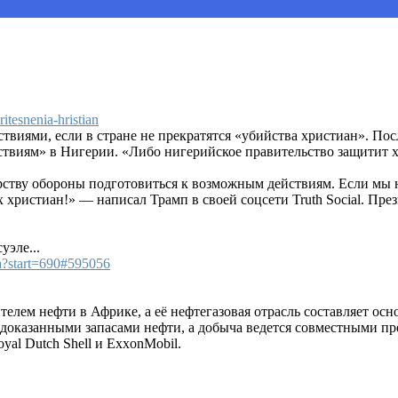
itesnenia-hristian
виями, если в стране не прекратятся «убийства христиан». По
йствиям» в Нигерии. «Либо нигерийское правительство защитит 
ву обороны подготовиться к возможным действиям. Если мы напа
 христиан!» — написал Трамп в своей соцсети Truth Social. Пр
уэле...
ka?start=690#595056
елем нефти в Африке, а её нефтегазовая отрасль составляет осн
и доказанными запасами нефти, а добыча ведется совместными
al Dutch Shell и ExxonMobil.