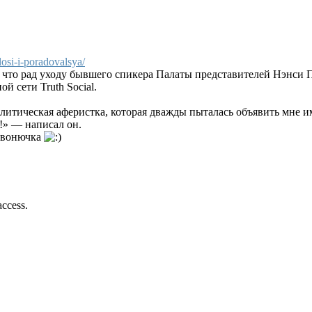
losi-i-poradovalsya/
то рад уходу бывшего спикера Палаты представителей Нэнси Пе
й сети Truth Social.
итическая аферистка, которая дважды пыталась объявить мне имп
!» — написал он.
я вонючка
access.