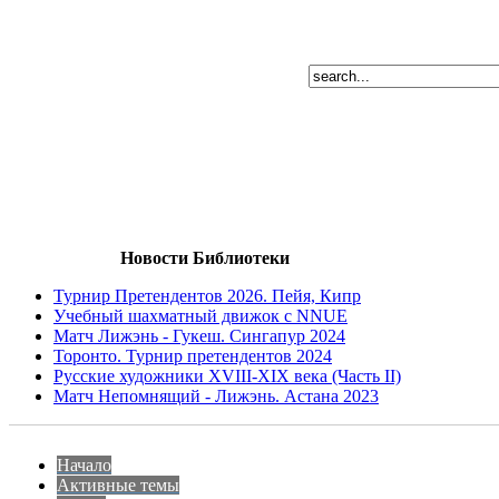
Новости Библиотеки
Турнир Претендентов 2026. Пейя, Кипр
Учебный шахматный движок с NNUE
Матч Лижэнь - Гукеш. Сингапур 2024
Торонто. Турнир претендентов 2024
Русские художники XVIII-XIX века (Часть II)
Матч Непомнящий - Лижэнь. Астана 2023
Начало
Активные темы