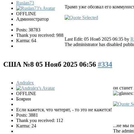
Ruslan73
Трамп уже обозвал его коммунист
OFFLINE
Администратор
Posts: 38783
Thank you received: 988
Last Edit: 05 Нояб 2025 06:35 by
R
Karma: 64
The administrator has disabled public
США №8
05 Нояб 2025 06:56
#334
Andralex
он стане
OFFLINE
Боярин
Если кажется, что читерят, - то это не кажется!
Posts: 3881
Thank you received: 112
...не мы п
Karma: 24
The adminis