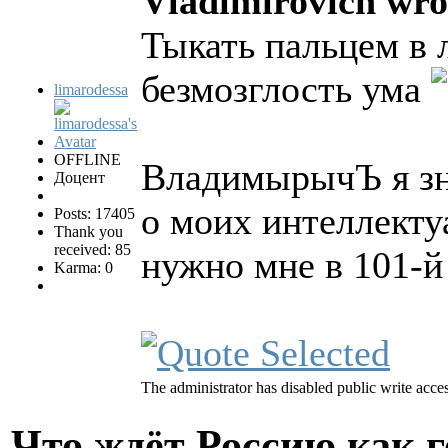
Vladimirovich wro
Тыкать пальцем в 
безмозглость ума
limarodessa
OFFLINE
ВладимырычЪ я зн
Доцент
о моих интеллекту
Posts: 17405
Thank you
received: 85
нужно мне в 101-й
Karma: 0
The administrator has disabled public write acces
Что ждёт Россию как 