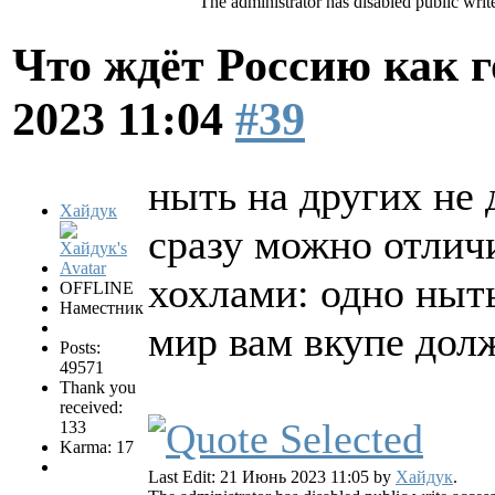
The administrator has disabled public writ
Что ждёт Россию как 
2023 11:04
#39
ныть на других не 
Хайдук
сразу можно отлич
хохлами: одно ныть
OFFLINE
Наместник
мир вам вкупе до
Posts:
49571
Thank you
received:
133
Karma: 17
Last Edit: 21 Июнь 2023 11:05 by
Хайдук
.