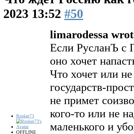
2023 13:52
#50
limarodessa wrot
Если РусланЪ с
оно хочет напаст
Что хочет или н
государств-прос
не примет соизво
кого-то или не н
Ruslan73
маленького и убо
OFFLINE