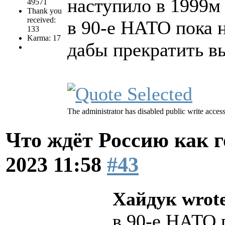
наступило в 1999м
49571
Thank you
received:
в 90-е НАТО пока 
133
Karma: 17
дабы прекратить вы
The administrator has disabled public write access
Что ждёт Россию как 
2023 11:58
#43
Хайдук wrot
в 90-е НАТО 