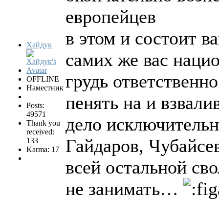
европейцев
в этом и состоит 
Хайдук
самих же вас нацио
грудь ответственно
OFFLINE
Наместник
пенять на и взвали
Posts:
49571
дело исключительн
Thank you
received:
Гайдаров, Чубайсев
133
Karma: 17
всей остальной сво
не занимать…