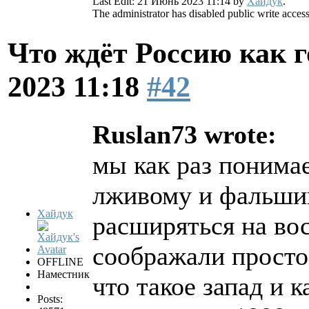
Last Edit: 21 Июнь 2023 11:14 by
Хайдук
.
The administrator has disabled public write access
Что ждёт Россию как 
2023 11:18
#42
Ruslan73 wrote:
мы как раз понимае
лживому и фальшив
Хайдук
расширяться на вос
соображали просто
OFFLINE
Наместник
что такое запад и 
Posts: