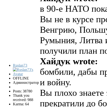
в 90-е НАТО пок
Вы не в курсе пр
Венгрию, Польшу
Румыния, Литва 
получили план п
Хайдук wrote:
Ruslan73
бомбили, дабы п
OFFLINE
и войну.
Администратор
Вы плохо знаете 
Posts: 38780
Thank you
received: 988
прекратили до б
Karma: 64