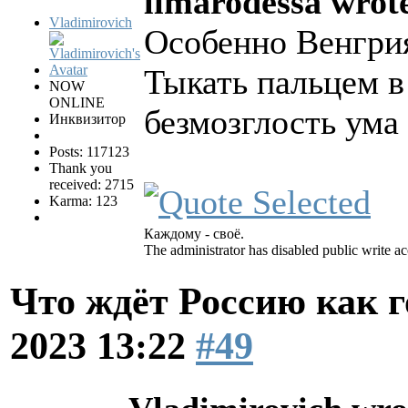
limarodessa wrot
Vladimirovich
Особенно Венгрия
Тыкать пальцем в
NOW
ONLINE
безмозглость ума
Инквизитор
Posts: 117123
Thank you
received: 2715
Karma: 123
Каждому - своё.
The administrator has disabled public write ac
Что ждёт Россию как 
2023 13:22
#49