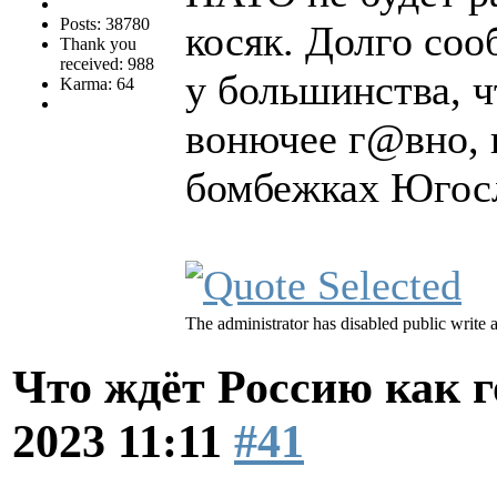
Posts: 38780
косяк. Долго со
Thank you
received: 988
у большинства, чт
Karma: 64
вонючее г@вно, 
бомбежках Югос
The administrator has disabled public write 
Что ждёт Россию как 
2023 11:11
#41