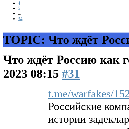
4
5
...
34
TOPIC: Что ждёт Росс
Что ждёт Россию как 
2023 08:15
#31
t.me/warfakes/15
Российские компа
истории задеклар