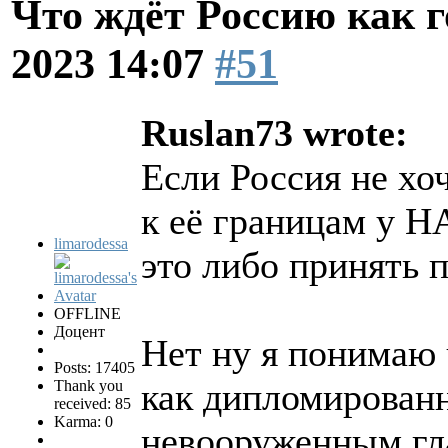
Что ждёт Россию как 
2023 14:07
#51
Ruslan73 wrote:
Если Россия не х
к её границам у Н
limarodessa
это либо принять 
OFFLINE
Доцент
Нет ну я понимаю 
Posts: 17405
как дипломированн
Thank you
received: 85
Karma: 0
невооруженным гл