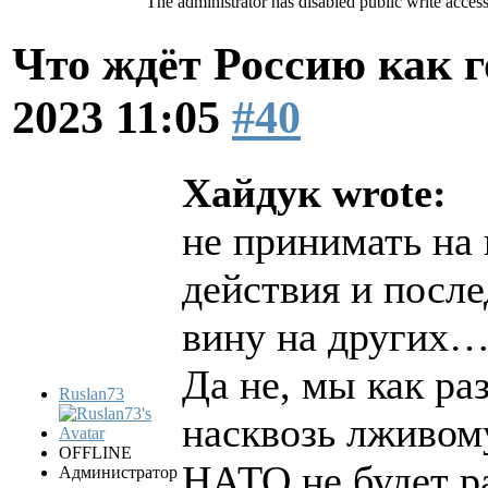
The administrator has disabled public write access
Что ждёт Россию как 
2023 11:05
#40
Хайдук wrote:
не принимать на 
действия и после
вину на других
Да не, мы как ра
Ruslan73
насквозь лживом
OFFLINE
НАТО не будет р
Администратор