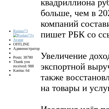
квадриллиона руб
больше, чем в 20
компаний состав
Ruslan73
пишет РБК со сс
OFFLINE
Администратор
Увеличение дохо
Posts: 38780
Thank you
экспортной выру
received: 988
Karma: 64
также восстанов
на товары и услу