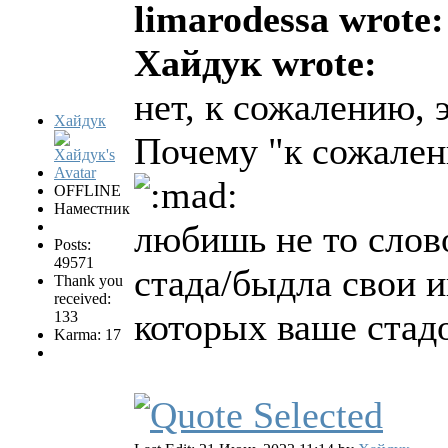
limarodessa wrote:
Хайдук wrote:
нет, к сожалению, 
Хайдук
Почему "к сожале
OFFLINE
Наместник
любишь не то слов
Posts:
49571
стада/быдла свои 
Thank you
received:
которых ваше стад
133
Karma: 17