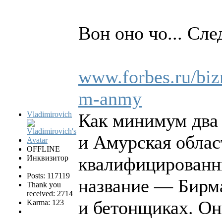
Вон оно чо... Сл
www.forbes.ru/biz
m-anmy
Vladimirovich
Как минимум два 
и Амурская облас
OFFLINE
Инквизитор
квалифицированн
Posts: 117119
название — Бирма
Thank you
received: 2714
и бетонщиках. Он
Karma: 123