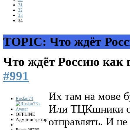
31
32
33
34
TOPIC: Что ждёт Росс
Что ждёт Россию как
#991
Их там на мове б
Ruslan73
Или ТЦКшники об
OFFLINE
отправлять. И не
Администратор
Posts: 38780