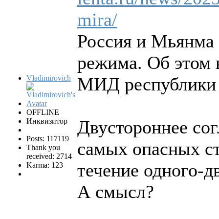
mira/
Россия и Мьянма 
режима. Об этом 
Vladimirovich
МИД республики 
OFFLINE
Инквизитор
Двустороннее сог
Posts: 117119
самых опасных ст
Thank you
received: 2714
течение одного-д
Karma: 123
А смысл?