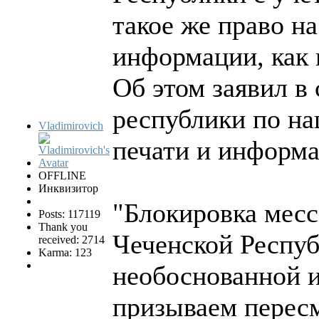
такое же право н
информации, как 
Об этом заявил в
республики по на
Vladimirovich
печати и информ
OFFLINE
Инквизитор
"Блокировка месс
Posts: 117119
Thank you
Чеченской Респуб
received: 2714
Karma: 123
необоснованной и
призываем пересм