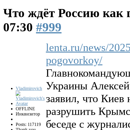
Что ждёт Россию как
07:30
#999
lenta.ru/news/2025
pogovorkoy/
Главнокомандующ
Украины Алексей 
Vladimirovich
заявил, что Киев
разрушить Крымск
OFFLINE
Инквизитор
беседе с журнали
Posts: 117119
Thank you