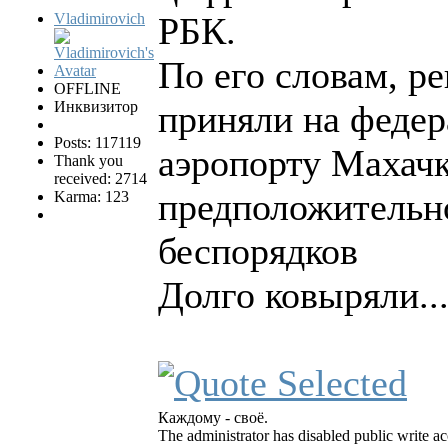
Vladimirovich
РБК.
По его словам, р
OFFLINE
Инквизитор
приняли на федер
Posts: 117119
аэропорту Махачк
Thank you
received: 2714
предположительно
Karma: 123
беспорядков
Долго ковыряли..
Каждому - своё.
The administrator has disabled public write ac