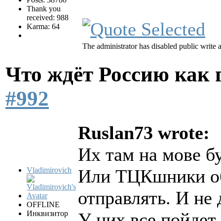
Thank you
received: 988
Karma: 64
The administrator has disabled public write 
Что ждёт Россию как
#992
Ruslan73 wrote:
Их там на мове бу
Vladimirovich
Или ТЦКшники об
отправлять. И не
OFFLINE
Инквизитор
У них все пойдет 