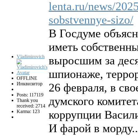
lenta.ru/news/202
sobstvennye-sizo/
В Госдуме объяс
иметь собственн
Vladimirovich
выросшим за деся
шпионаже, террор
OFFLINE
Инквизитор
26 февраля, в св
Posts: 117119
думского комитет
Thank you
received: 2714
коррупции Васил
Karma: 123
И фарой в морду..