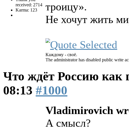
троицу».
received: 2714
Karma: 123
Не хочут жить ми
Каждому - своё.
The administrator has disabled public write ac
Что ждёт Россию как
08:13
#1000
Vladimirovich wr
А смысл?