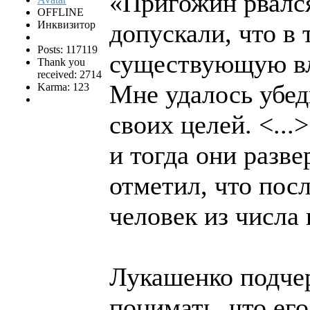
«Пригожин рвался
OFFLINE
Инквизитор
допускали, что в 
Posts: 117119
существующую вла
Thank you
received: 2714
Мне удалось убед
Karma: 123
своих целей. <..
и тогда они разв
отметил, что пос
человек из числа
Лукашенко подче
понимать, что его