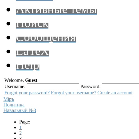
Активные темы
Поиск
Сообщения
LaTeX
Help
Welcome,
Guest
Username:
Password:
Forgot your password?
Forgot your username?
Create an account
Мiръ
Политика
Навальный №3
Page:
1
2
3