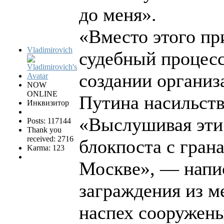
до меня».
«Вместо этого п
Vladimirovich
судебный процесс
создании организ
NOW
ONLINE
Путина насильст
Инквизитор
«Выслушивая эти 
Posts: 117144
Thank you
received: 2716
блокпоста с гран
Karma: 123
Москве», — напис
заграждения из м
наспех сооружены