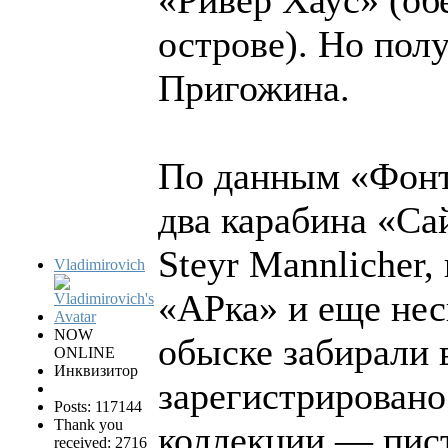
«Ривер Хаус» (об
острове). Но пол
Пригожина.
По данным «Фонт
два карабина «Са
Steyr Mannlicher
Vladimirovich
«АРка» и еще нес
NOW
обыске забирали 
ONLINE
Инквизитор
зарегистрировано
Posts: 117144
Thank you
коллекции — пис
received: 2716