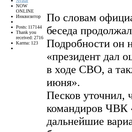
NOW
ONLINE
По словам официа
Инквизитор
беседа продолжал
Posts: 117144
Thank you
received: 2716
Подробности он н
Karma: 123
«президент дал о
в ходе СВО, а та
июня».
Песков уточнил, 
командиров ЧВК 
дальнейшие вариа