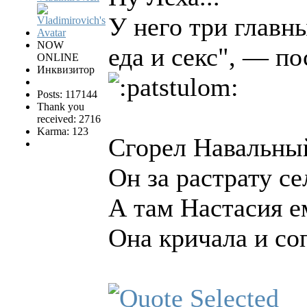
У него три главн
NOW
еда и секс", — по
ONLINE
Инквизитор
Posts: 117144
Thank you
received: 2716
Karma: 123
Сгорел Навальны
Он за растрату с
А там Настасия е
Она кричала и соп