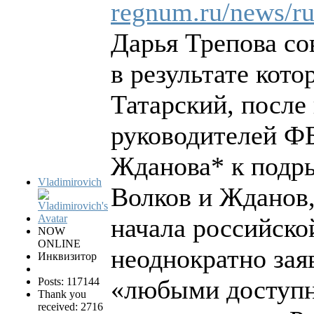
regnum.ru/news/ru
Дарья Трепова со
в результате кот
Татарский, после
руководителей Ф
Жданова* к подры
Vladimirovich
Волков и Жданов,
начала российско
NOW
ONLINE
неоднократно зая
Инквизитор
«любыми доступ
Posts: 117144
Thank you
received: 2716