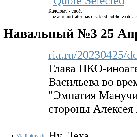
Каждому - своё.
The administrator has disabled public write ac
Навальный №3
25 Ап
ria.ru/20230425/d
Глава НКО-иноаге
Васильева во вре
"Эмпатия Манучи"
стороны Алексея 
Ну Леха...
Vladimirovich