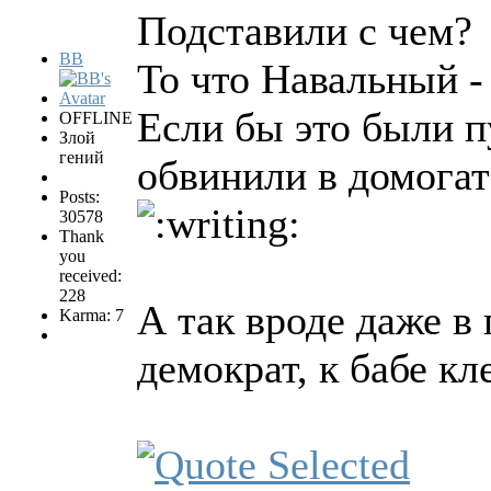
Подставили с чем?
BB
То что Навальный -
Если бы это были п
OFFLINE
Злой
гений
обвинили в домогат
Posts:
30578
Thank
you
received:
228
А так вроде даже в 
Karma: 7
демократ, к бабе кле