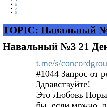
4
5
6
TOPIC: Навальный 
Навальный №3
21 Де
t.me/s/concordgrou
#1044 Запрос от р
Здравствуйте!
Это Любовь Порыв
бы, если можно, 