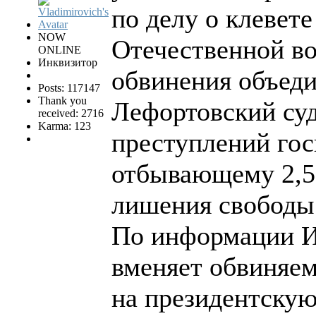
по делу о клевете
NOW
Отечественной в
ONLINE
Инквизитор
обвинения объеди
Posts: 117147
Thank you
Лефортовский су
received: 2716
Karma: 123
преступлений гос
отбывающему 2,5-
лишения свободы
По информации И
вменяет обвиняе
на президентскую