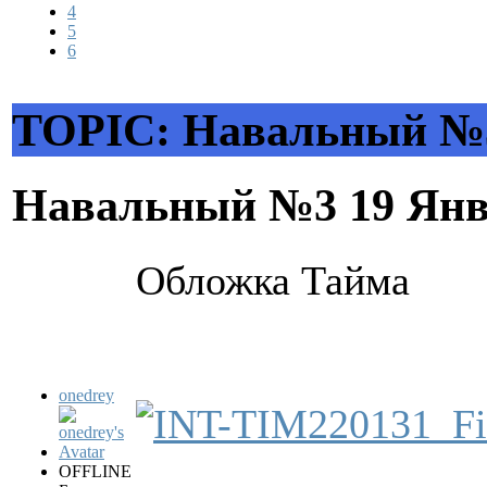
4
5
6
TOPIC: Навальный №
Навальный №3
19 Янв
Обложка Тайма
onedrey
OFFLINE