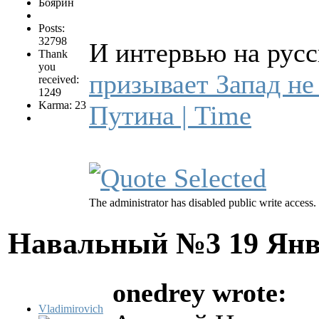
Боярин
Posts:
32798
И интервью на рус
Thank
you
призывает Запад не
received:
1249
Karma: 23
Путина | Time
The administrator has disabled public write access.
Навальный №3
19 Янв
onedrey wrote:
Vladimirovich