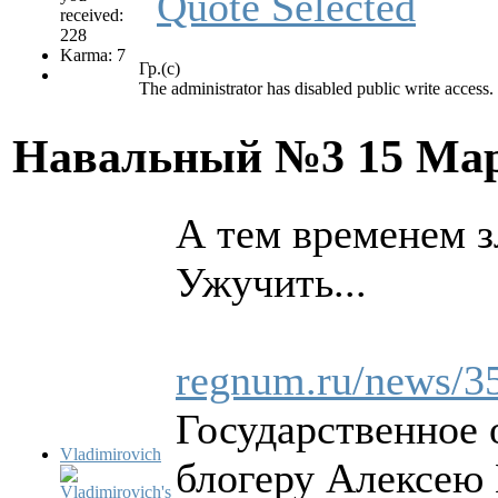
received:
228
Karma: 7
Гр.(с)
The administrator has disabled public write access.
Навальный №3
15 Мар
А тем временем з
Ужучить...
regnum.ru/news/3
Государственное 
Vladimirovich
блогеру Алексею 