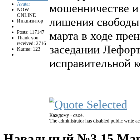
мошенничестве и 
NOW
ONLINE
лишения свободы.
Инквизитор
марта в ходе пре
Posts: 117147
Thank you
received: 2716
заседании Лефорт
Karma: 123
исправительной к
Каждому - своё.
The administrator has disabled public write ac
Навальный №3
15 Мар