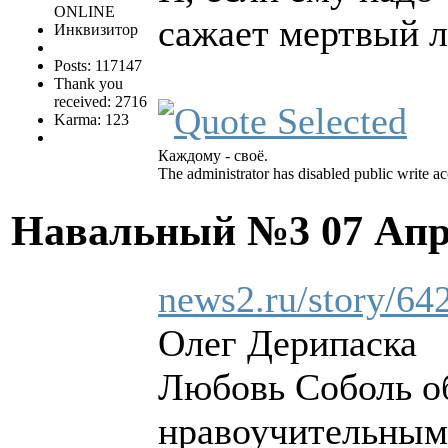
ONLINE
сажает мертвый л
Инквизитор
Posts: 117147
Thank you
received: 2716
Karma: 123
Каждому - своё.
The administrator has disabled public write ac
Навальный №3
07 Апр
news2.ru/story/64
Олег Дерипаска
Любовь Соболь обр
нравоучительным