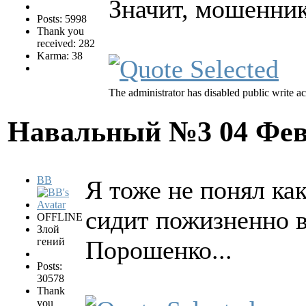
Значит, мошенник
Posts: 5998
Thank you
received: 282
Karma: 38
The administrator has disabled public write ac
Навальный №3
04 Фев
BB
Я тоже не понял как
сидит пожизненно в
OFFLINE
Злой
гений
Порошенко...
Posts:
30578
Thank
you