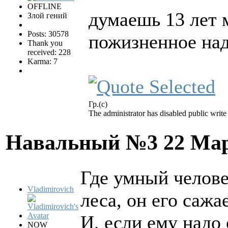
OFFLINE
думаешь 13 лет
Злой гений
Posts: 30578
пожизненное на
Thank you
received: 228
Karma: 7
Гр.(с)
The administrator has disabled public write
Навальный №3
22 Мар
Где умный челове
Vladimirovich
леса, он его сажае
И, если ему надо 
NOW