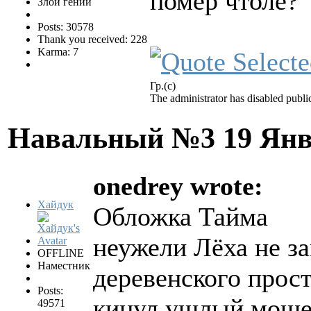
помер чтоле?
Злой гений
Posts: 30578
Thank you received: 228
Karma: 7
Гр.(с)
The administrator has disabled public
Навальный №3
19 Янв
onedrey wrote:
Хайдук
Обложка Тайма
неужели Лёха не за
OFFLINE
Наместник
деревенского прос
Posts:
кинул ушлый мош
49571