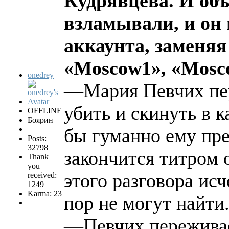
Кудрявцева. И объ
взламывали, и он 
аккаунта, заменяя
«Moscow1», «Mosc
onedrey
—Мария Певчих пер
убить и скинуть в к
OFFLINE
Боярин
бы гуманно ему пр
Posts:
32798
закончится титром 
Thank
you
этого разговора исч
received:
1249
Karma: 23
пор не могут найти
—Певчих переживае