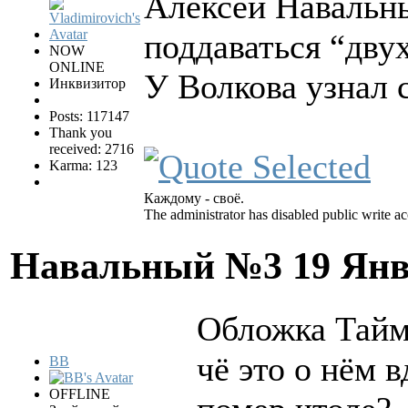
Алексей Навальны
поддаваться “дву
NOW
ONLINE
У Волкова узнал 
Инквизитор
Posts: 117147
Thank you
received: 2716
Karma: 123
Каждому - своё.
The administrator has disabled public write ac
Навальный №3
19 Янв
Обложка Тай
чё это о нём 
BB
OFFLINE