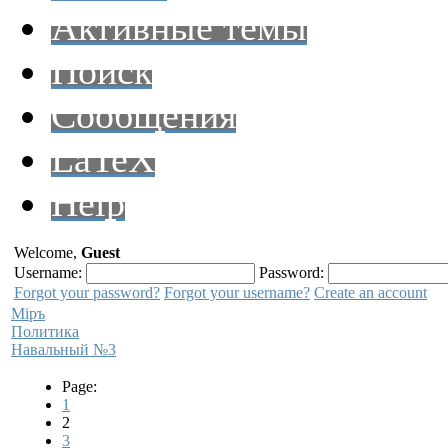
Активные темы
Поиск
Сообщения
LaTeX
Help
Welcome,
Guest
Username:
Password:
Forgot your password?
Forgot your username?
Create an account
Мiръ
Политика
Навальный №3
Page:
1
2
3