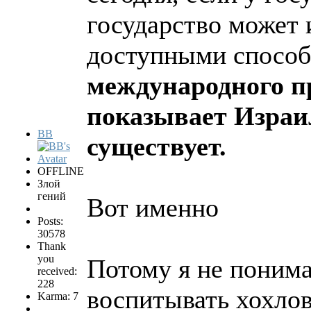
государство может 
доступными спосо
международного п
показывает Израил
BB
существует.
OFFLINE
Злой
гений
Вот именно
Posts:
30578
Thank
you
Потому я не понима
received:
228
воспитывать хохлов
Karma: 7