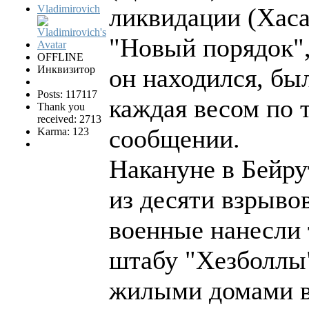
Vladimirovich
ликвидации (Хаса
"Новый порядок", 
OFFLINE
Инквизитор
он находился, бы
Posts: 117117
каждая весом по 
Thank you
received: 2713
сообщении.
Karma: 123
Накануне в Бейру
из десяти взрыво
военные нанесли 
штабу "Хезболлы"
жилыми домами в