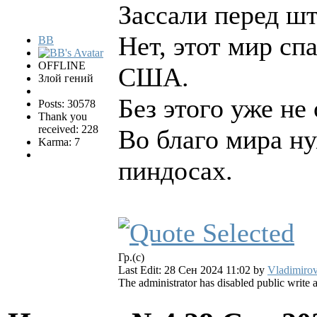
Зассали перед ш
Нет, этот мир сп
BB
OFFLINE
США.
Злой гений
Без этого уже не
Posts: 30578
Thank you
received: 228
Во благо мира ну
Karma: 7
пиндосах.
Гр.(с)
Last Edit: 28 Сен 2024 11:02 by
Vladimirov
The administrator has disabled public write 