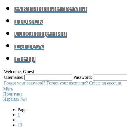
Активные темы
Поиск
Сообщения
LaTeX
Help
Welcome,
Guest
Username:
Password:
Forgot your password?
Forgot your username?
Create an account
Мiръ
Политика
Израиль №4
Page:
1
...
19