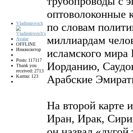
трубопроводы с э
оптоволоконные ка
Vladimirovich
по словам полити
миллиардам челов
OFFLINE
Инквизитор
исламского мира 
Posts: 117117
Иорданию, Саудо
Thank you
received: 2713
Арабские Эмираты
Karma: 123
На второй карте 
Иран, Ирак, Сири
он назвал «дугой