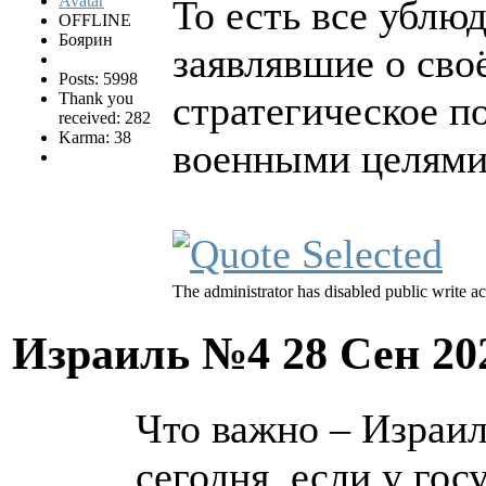
То есть все ублю
OFFLINE
Боярин
заявлявшие о сво
Posts: 5998
стратегическое п
Thank you
received: 282
Karma: 38
военными целями
The administrator has disabled public write ac
Израиль №4
28 Сен 20
Что важно – Израил
сегодня, если у гос