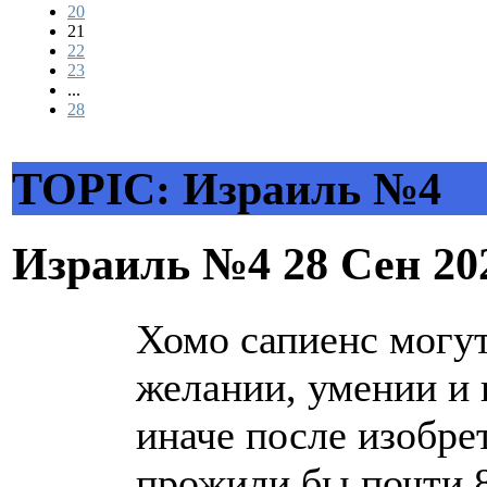
20
21
22
23
...
28
TOPIC: Израиль №4
Израиль №4
28 Сен 20
Хомо сапиенс могут
желании, умении и 
иначе после изобре
прожили бы почти 8