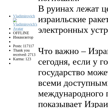
В руинах лежат ц
Vladimirovich
израильские раке
электронных устр
OFFLINE
Инквизитор
Posts: 117117
Что важно – Изра
Thank you
received: 2713
сегодня, если у г
Karma: 123
государство може
всеми доступным
международного п
показывает Израил