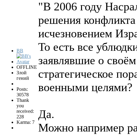
"В 2006 году Насра
решения конфликта 
исчезновением Изр
То есть все ублюдк
BB
заявлявшие о своём
OFFLINE
стратегическое пор
Злой
гений
военными целями?
Posts:
30578
Thank
you
Да.
received:
228
Karma: 7
Можно например раз