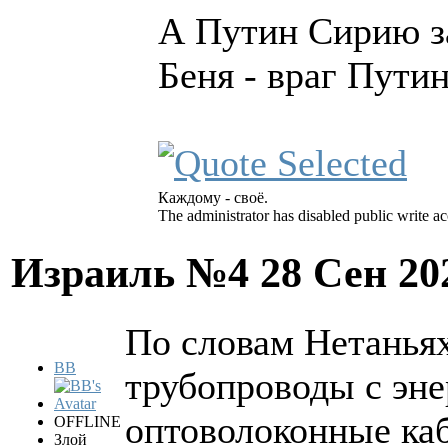
А Путин Сирию з
Беня - враг Пути
Каждому - своё.
The administrator has disabled public write ac
Израиль №4
28 Сен 20
По словам Нетаньях
BB
трубопроводы с эн
оптоволоконные каб
OFFLINE
Злой