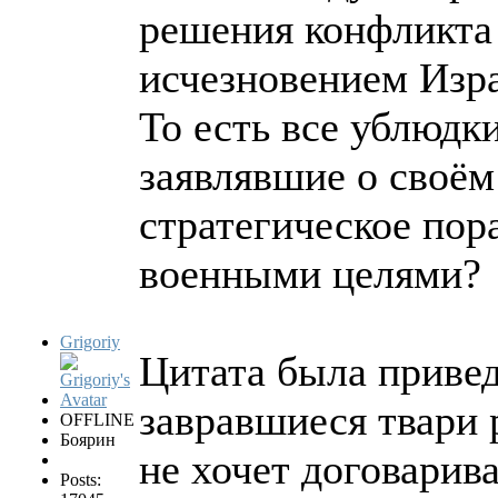
решения конфликта 
исчезновением Изр
То есть все ублюдк
заявлявшие о своём
стратегическое пор
военными целями?
Grigoriy
Цитата была привед
завравшиеся твари 
OFFLINE
Боярин
не хочет договарив
Posts: