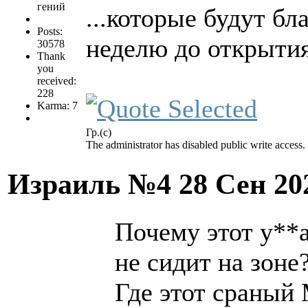
гений
...которые будут б
Posts:
неделю до открыти
30578
Thank
you
received:
228
Karma: 7
Гр.(с)
The administrator has disabled public write access.
Израиль №4
28 Сен 20
Почему этот у**
не сидит на зоне
Где этот сраный