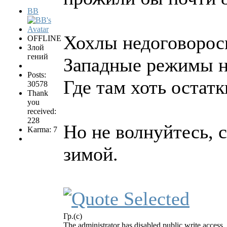
BB
Хохлы недоговорос
OFFLINE
Злой
гений
Западные режимы н
Posts:
Где там хоть остат
30578
Thank
you
received:
228
Но не волнуйтесь, 
Karma: 7
зимой.
Гр.(с)
The administrator has disabled public write access.