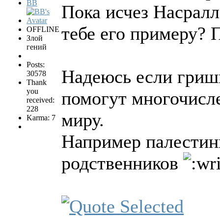
BB
Пока исчез Насралл
тебе его примеру? 
OFFLINE
Злой
гений
Posts:
Надеюсь если гришк
30578
Thank
you
помогут многочисле
received:
228
миру.
Karma: 7
Например палестин
родственников