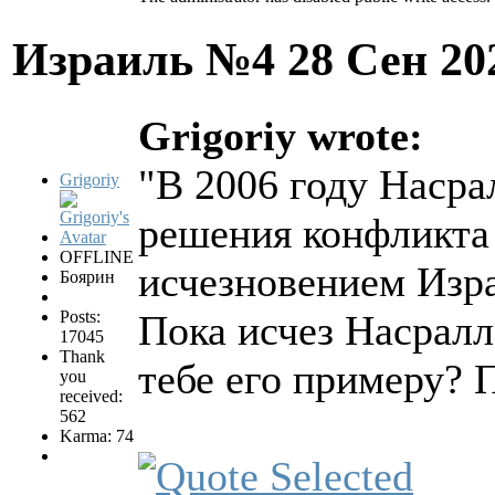
Израиль №4
28 Сен 20
Grigoriy wrote:
"В 2006 году Насра
Grigoriy
решения конфликта 
OFFLINE
исчезновением Изр
Боярин
Posts:
Пока исчез Насралл
17045
Thank
тебе его примеру? 
you
received:
562
Karma: 74