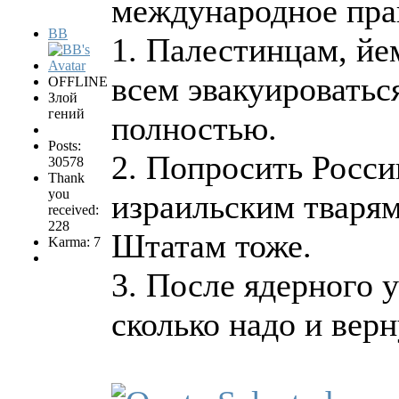
международное прав
BB
1. Палестинцам, йе
всем эвакуироватьс
OFFLINE
Злой
гений
полностью.
Posts:
2. Попросить Росси
30578
Thank
you
израильским тваря
received:
228
Штатам тоже.
Karma: 7
3. После ядерного 
сколько надо и вер