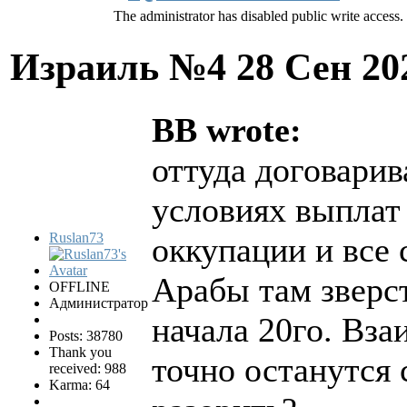
The administrator has disabled public write access.
Израиль №4
28 Сен 20
BB wrote:
оттуда договарив
условиях выплат
Ruslan73
оккупации и все 
Арабы там зверст
OFFLINE
Администратор
начала 20го. Вза
Posts: 38780
Thank you
точно останутся
received: 988
Karma: 64