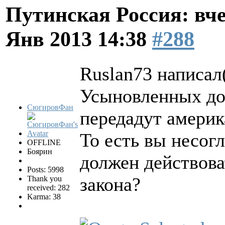
Путинская Россия: вчер
Янв 2013 14:38
#288
Ruslan73 написал(
Усыновленных до 
СюгировФан
передадут амери
То есть вы несогл
OFFLINE
Боярин
должен действова
Posts: 5998
закона?
Thank you
received: 282
Karma: 38