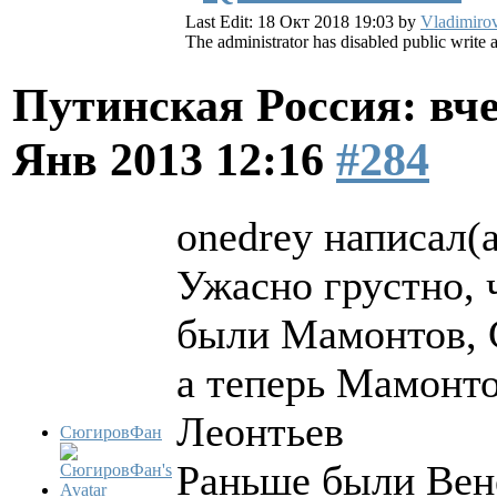
Last Edit: 18 Окт 2018 19:03 by
Vladimiro
The administrator has disabled public write 
Путинская Россия: вчер
Янв 2013 12:16
#284
onedrey написал(а
Ужасно грустно, ч
были Мамонтов, С
а теперь Мамонто
Леонтьев
СюгировФан
Раньше были Вене