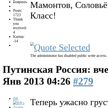
Бояринъ
Мамонтов, Соловьёв
Posts:
Класс!
1723
Thank
you
received:
4
Karma:
-14
The administrator has disabled public write access.
Путинская Россия: вчер
Янв 2013 04:26
#279
BB
Теперь ужасно грус