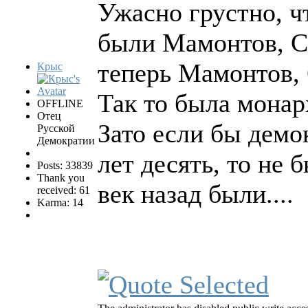
Ужасно грустно, чт
были Мамонтов, Со
теперь Мамонтов, 
Крыс
Так то была монар
OFFLINE
Отец
Зато если бы демо
Русской
Демократии
лет десять, то не 
Posts: 33839
Thank you
век назад были....
received: 61
Karma: 14