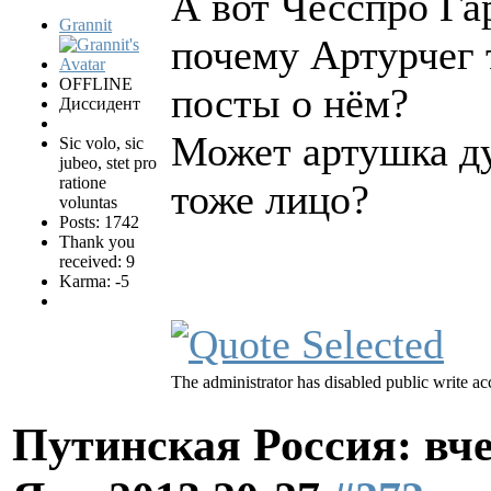
А вот Чесспро Гар
Grannit
почему Артурчег 
OFFLINE
посты о нём?
Диссидент
Может артушка ду
Sic volo, sic
jubeo, stet pro
ratione
тоже лицо?
voluntas
Posts: 1742
Thank you
received: 9
Karma: -5
The administrator has disabled public write ac
Путинская Россия: вчер