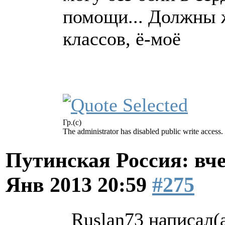
помощи... Должны 
классов, ё-моё
Гр.(с)
The administrator has disabled public write access.
Путинская Россия: вчер
Янв 2013 20:59
#275
Ruslan73 написал(а