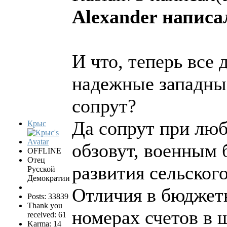
Alexander написал
И что, теперь все 
надежные западные
сопрут?
Да сопрут при люб
Крыс
обзовут, военным
OFFLINE
Отец
развития сельского
Русской
Демократии
Отличия в бюджет
Posts: 33839
Thank you
номерах счетов в 
received: 61
Karma: 14