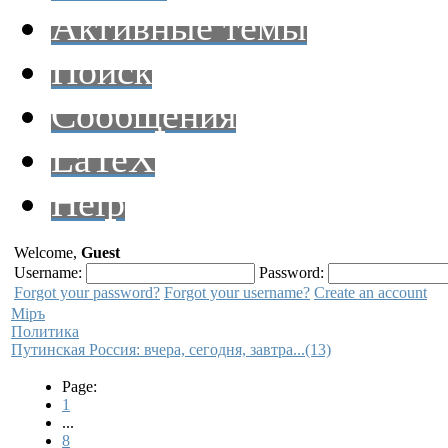
Активные темы
Поиск
Сообщения
LaTeX
Help
Welcome,
Guest
Username:
Password:
Forgot your password?
Forgot your username?
Create an account
Мiръ
Политика
Путинская Россия: вчера, сегодня, завтра...(13)
Page:
1
...
8