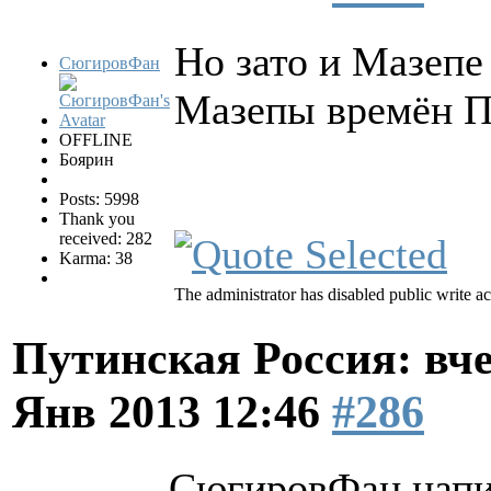
Но зато и Мазепе
СюгировФан
Мазепы времён П
OFFLINE
Боярин
Posts: 5998
Thank you
received: 282
Karma: 38
The administrator has disabled public write ac
Путинская Россия: вчер
Янв 2013 12:46
#286
СюгировФан напи