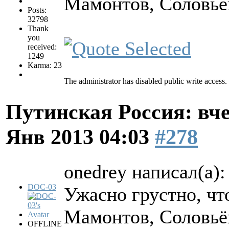
Мамонтов, Соловьёв
Posts:
32798
Thank
you
received:
1249
Karma: 23
The administrator has disabled public write access.
Путинская Россия: вчер
Янв 2013 04:03
#278
onedrey написал(а):
DOC-03
Ужасно грустно, чт
Мамонтов, Соловьёв
OFFLINE