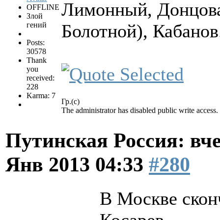
Лимонный, Донцова 
OFFLINE
Злой
гений
Болотной), Кабанов.
Posts:
30578
Thank
you
received:
228
Karma: 7
Гр.(с)
The administrator has disabled public write access.
Путинская Россия: вчер
Янв 2013 04:33
#280
В Москве скон