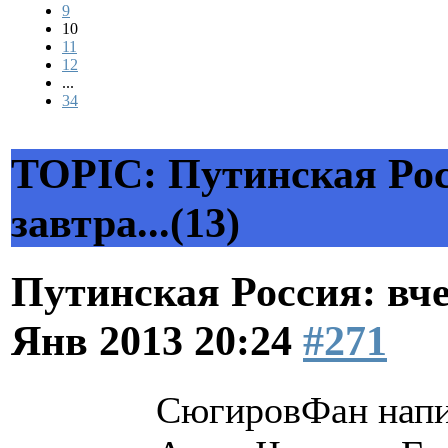
9
10
11
12
...
34
TOPIC: Путинская Росс
завтра...(13)
Путинская Россия: вчер
Янв 2013 20:24
#271
СюгировФан напи