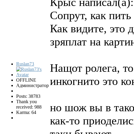
Крыс написал(а):
Сопрут, как пить 
Как видите, это 
зряплат на карти
Ruslan73
Нащот ролега, то
инкогнито это ко
OFFLINE
Администратор
Posts: 38783
Thank you
но шож вы в тако
received: 988
Karma: 64
как-то приоделис
таки бывают...