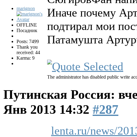
marignon
Иначе почему Арт
подтирал мои пос
OFFLINE
Посадник
Патамушта Артурч
Posts: 7499
Thank you
received: 44
Karma: 9
The administrator has disabled public write acc
Путинская Россия: вчер
Янв 2013 14:32
#287
lenta.ru/news/201