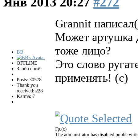
Янв 2013 20:27
#272
Grannit написал(
Может артушка 
тоже лицо?
BB
Это слово ругат
OFFLINE
Злой гений
применять! (с)
Posts: 30578
Thank you
received: 228
Karma: 7
Гр.(с)
The administrator has disabled public write