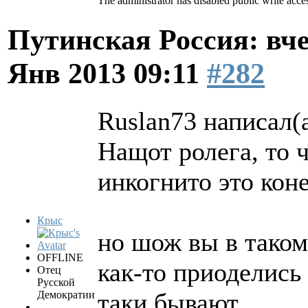
The administrator has disabled public write acce
Путинская Россия: вчер
Янв 2013 09:11
#282
Ruslan73 написал(а
Нащот ролега, то 
инкогнито это кон
Крыс
но шож вы в таком
OFFLINE
как-то приоделись 
Отец
Русской
таки бывают...
Демократии