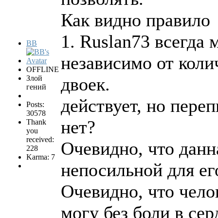
Как видно правило
1. Ruslan73 всегда 
BB
независимо от коли
OFFLINE
Злой
двоек.
гений
действует, но переп
Posts:
30578
нет?
Thank
you
received:
Очевидно, что данн
228
Karma: 7
непосильной для ег
Очевидно, что чело
могу без боли в сер