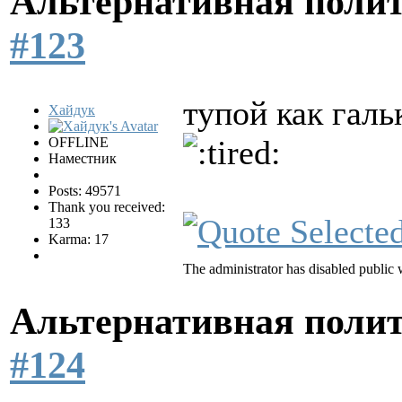
Альтернативная поли
#123
тупой как галь
Хайдук
OFFLINE
Наместник
Posts: 49571
Thank you received:
133
Karma: 17
The administrator has disabled public w
Альтернативная поли
#124