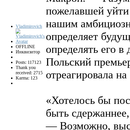
пожелавшей уйти
нашим амбициозн
Vladimirovich
определяет будущ
определять его в
OFFLINE
Инквизитор
Польский премье
Posts: 117123
Thank you
отреагировала на
received: 2715
Karma: 123
«Хотелось бы пос
быть сдержаннее,
— Возможно, высо