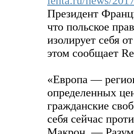
lenta.ru/news/2017
Президент Франц
что польское пра
изолирует себя о
этом сообщает Reu
«Европа — регион
определенных це
гражданские своб
себя сейчас прот
Макрон. — Разуме