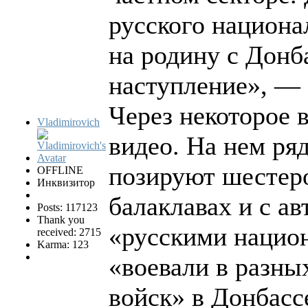
русского национа
на родину с Донб
наступление», — 
Через некоторое 
Vladimirovich
видео. На нем ря
позируют шестер
OFFLINE
Инквизитор
балаклавах и с ав
Posts: 117123
Thank you
«русскими национ
received: 2715
Karma: 123
«воевали в разны
войск» в Донбасс