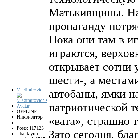
Матькивщины. На
пропаганду потря
Пока они там в 
играются, верхо
открывает сотни 
шести-, а местам
Vladimirovich
автобаны, ямки н
патриотической т
OFFLINE
Инквизитор
«вата», страшно 
Posts: 117123
Зато сегодня, бл
Thank you