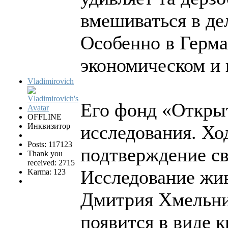
вмешиваться в дел
Особенно в Герма
экономическом и 
Vladimirovich
Его фонд «Открыт
OFFLINE
Инквизитор
исследования. Хо
Posts: 117123
подтверждение св
Thank you
received: 2715
Исследование жив
Karma: 123
Дмитрия Хмельни
появится в виде 