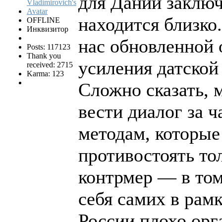
для Дании заключ
находится близко.
OFFLINE
Инквизитор
нас обновленной 
Posts: 117123
Thank you
усиления датской
received: 2715
Karma: 123
Сложно сказать, 
вести диалог за 
методам, которые
противостоять то
контрмер — в то
себя самих в рам
России плохо орг