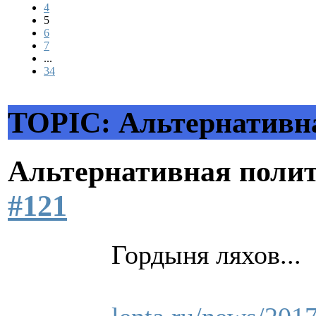
4
5
6
7
...
34
TOPIC: Альтернативн
Альтернативная поли
#121
Гордыня ляхов...