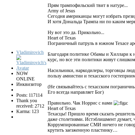
Прям трампофильский твит в натуре...
Army of Jesus
Сегодня американцы могут избрать прези
И хотя Дональда Трампа ни по каким мерк
Ну вот это да. Прикольно...
Heart of Texas
Пограничный патруль в южном Техасе аре
Vladimirovich
Благодаря политике Обамы и Хиллари к 
курс, но все эти политики живут слишком 
Насильники, наркодилеры, торговцы люд
NOW
пользу амнистии и техасского гостеприим
ONLINE
Инквизитор
(Не связывайтесь с техасским пограничн
Его всегда направляет Бог)
Posts: 117114
Thank you
Правильно. Чак Норрис с нами
received: 2712
Heart of Texas
Karma: 123
Техасцы! Пришло время сказать решитель
даже столетиями. Истэблишмент думает, ч
Коррумпированные СМИ ничего не говоря
крутить заезженную пластинку…