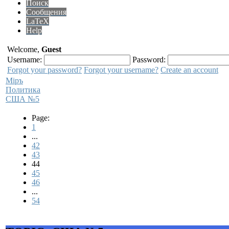
Поиск
Сообщения
LaTeX
Help
Welcome,
Guest
Username:
Password:
Forgot your password?
Forgot your username?
Create an account
Мiръ
Политика
США №5
Page:
1
...
42
43
44
45
46
...
54