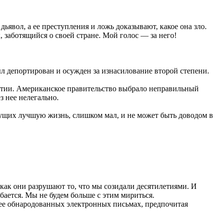
вол, а ее преступления и ложь доказывают, какое она зло.
, заботящийся о своей стране. Мой голос — за него!
л депортирован и осужден за изнасилование второй степени.
стии. Американское правительство выбрало неправильный
з нее нелегально.
ущих лучшую жизнь, слишком мал, и не может быть доводом в
ак они разрушают то, что мы созидали десятилетиями. И
бается. Мы не будем больше с этим мириться.
ее обнародованных электронных письмах, предпочитая