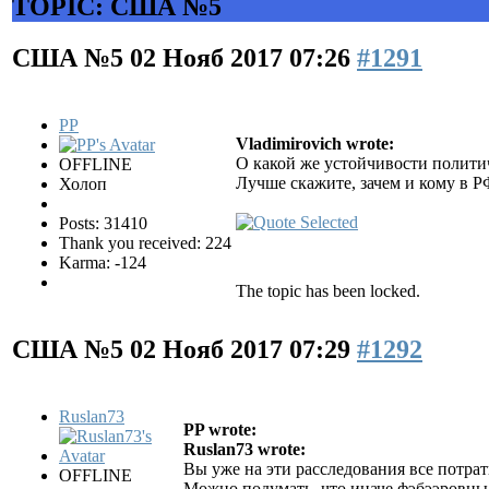
TOPIC: США №5
США №5
02 Нояб 2017 07:26
#1291
PP
Vladimirovich wrote:
О какой же устойчивости полити
OFFLINE
Лучше скажите, зачем и кому в 
Холоп
Posts: 31410
Thank you received: 224
Karma: -124
The topic has been locked.
США №5
02 Нояб 2017 07:29
#1292
Ruslan73
PP wrote:
Ruslan73 wrote:
Вы уже на эти расследования все потра
OFFLINE
Можно подумать, что иначе фэбээровцы