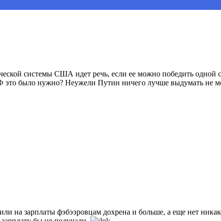
ческой системы США идет речь, если ее можно победить одной с
РФ это было нужно? Неужели Путин ничего лучше выдумать не м
тили на зарплаты фэбээровцам дохрена и больше, а еще нет ник
 зарплату бы не получали.