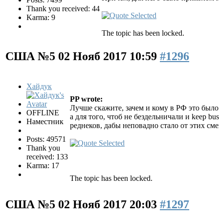
Thank you received: 44
Karma: 9
The topic has been locked.
США №5
02 Нояб 2017 10:59
#1296
Хайдук
PP wrote:
Лучше скажите, зачем и кому в РФ это был
OFFLINE
а для того, чтоб не бездельничали и keep 
Наместник
реднеков, дабы неповадно стало от этих с
Posts: 49571
Thank you
received: 133
Karma: 17
The topic has been locked.
США №5
02 Нояб 2017 20:03
#1297