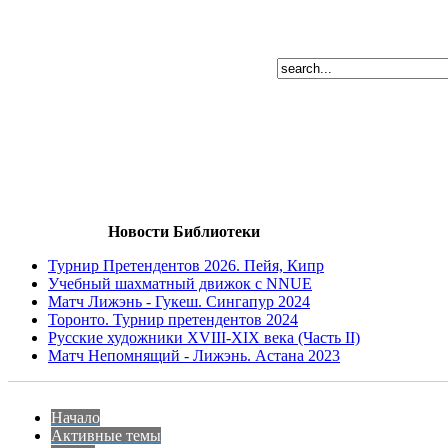
Новости Библиотеки
Турнир Претендентов 2026. Пейя, Кипр
Учебный шахматный движок с NNUE
Матч Лижэнь - Гукеш. Сингапур 2024
Торонто. Турнир претендентов 2024
Русские художники XVIII-XIX века (Часть II)
Матч Непомнящий - Лижэнь. Астана 2023
Начало
Активные темы