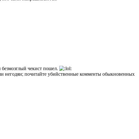
м безмозглый чекист пошел.
роили негодяи; почитайте убийственные комменты обыкновенных