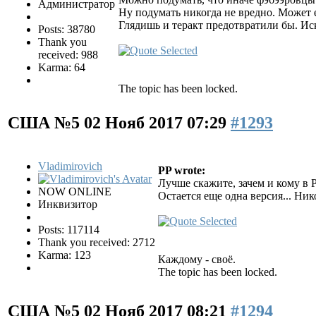
Администратор
Ну подумать никогда не вредно. Может 
Глядишь и теракт предотвратили бы. Иск
Posts: 38780
Thank you
received: 988
Karma: 64
The topic has been locked.
США №5
02 Нояб 2017 07:29
#1293
Vladimirovich
PP wrote:
Лучше скажите, зачем и кому в
NOW ONLINE
Остается еще одна версия... Ни
Инквизитор
Posts: 117114
Thank you received: 2712
Karma: 123
Каждому - своё.
The topic has been locked.
США №5
02 Нояб 2017 08:21
#1294