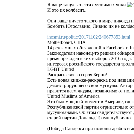
Я ваще тащусь от этих уязвимых янки
И это их колбасит...
Они ваще ничего такого в мире никогда не
Бомбить Югославию, Ливию их не колбасит
inosmi.ru/politic/20171102/240677853.html
Motherboard, США
14 рекламных объявлений в Facebook и I
Законодатели наконец-то решили обнародо
время президентских выборов 2016 года.
интересах российского государства тролл
LGBT United
Раскрась своего героя Берни!
Есть новая книжка-раскраска под назван
демонстрирующего свои мускулы. Автор к
нравится всем людям, независимо от по
United Muslims of America
Это был мощный момент в Америке, где с
Республиканской партии отрицательно отн
мусульманами. Об этом свидетельствуют д
старой партии Дональд Трамп публично
(Победа Сандерса при помощи арабов и 