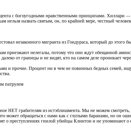
дента с богоугодными нравственными принципами. Хиллари — дья
ам нельзя назвать святым, он, по крайней мере, честный человек
стовал незаконного мигранта из Гондураса, который до этого бы
нам приезжают нелегалы, потому что они ждут обещанной амни
далеко от границы и не видят, кто на самом деле проникает чере
ьми и прочие. Процент ни в чем не повинных бедных семей, ищ
ства.
ым патрулем
ное НЕТ грабителям из истэблишмента. Мы не можем смотреть, к
то может обращаться с нами как с глупыми баранами, но он оши
т о преступлениях гнилой убийцы Клинтон и не упоминают о 