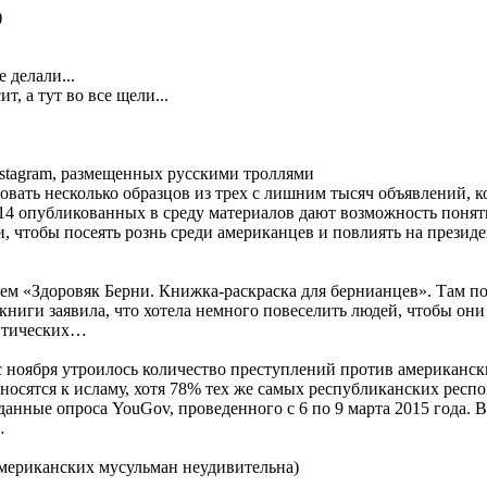
 делали...
, а тут во все щели...
nstagram, размещенных русскими троллями
вать несколько образцов из трех с лишним тысяч объявлений, ко
 14 опубликованных в среду материалов дают возможность понят
и, чтобы посеять рознь среди американцев и повлиять на презид
ием «Здоровяк Берни. Книжка-раскраска для бернианцев». Там по
ниги заявила, что хотела немного повеселить людей, чтобы они
литических…
 ноября утроилось количество преступлений против американск
осятся к исламу, хотя 78% тех же самых республиканских респон
анные опроса YouGov, проведенного с 6 по 9 марта 2015 года. 
…
американских мусульман неудивительна)