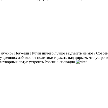
о нужно? Неужели Путин ничего лучше выдумать не мог? Совсе
busy здешних дэбилов от политики и ржать над цирком, что уст
мехотворных потуг устроить России неповадно