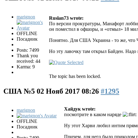
marignon
Ruslan73 wrote:
По версии прокуратуры, Манафорт лоббир
он поместил в офшоры, и «отмыл» 18 мил
OFFLINE
Посадник
Понятно. Для США Украина - то же, что Ч
Posts: 7499
Но эту лавочку там открыл Байден. Надо 
Thank you
received: 44
Karma: 9
The topic has been locked.
США №5
02 Нояб 2017 08:26
#1295
Хайдук wrote:
marignon
посмотрите в каком наряде
OFFLINE
Ну этот Харви любил интим прямо 
Посадник
Причем, для него было приколом 
Posts: 7499